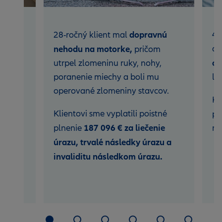
po
dopravnú
45
28-ročný klient mal
nehodu na motorke,
di
y,
pričom
ch
utrpel zlomeninu ruky, nohy,
poranenie miechy a boli mu
ly
ového
operované zlomeniny stavcov.
Kl
Klientovi sme vyplatili poistné
pl
tné
187 096 € za liečenie
plnenie
na
úrazu, trvalé následky úrazu a
invaliditu následkom úrazu.
itu a