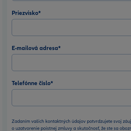
Priezvisko
*
E-mailová adresa
*
Telefónne číslo
*
Zadaním vašich kontaktných údajov potvrdzujete svoj záu
o uzatvorenie poistnej zmluvy a skutočnosť, že ste sa oboz