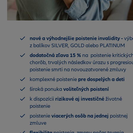
nové a výhodnejšie poistenie invalidity -
výb
z balíkov SILVER, GOLD alebo PLATINUM
dodatočná zľava 15 %
na poistenie kritickýc
chorôb, trvalých následkov úrazu s progresio
poistenie smrti na novouzatvorené zmluvy
pre dospelých a deti
komplexné poistenie
voliteľných poistení
široká ponuka
rizikové aj investičné
k dispozícii
životné
poistenie
viacerých osôb na jednej
poistenie
poistnej
zmluve
flexibilita
poistenia, zmeny počas trvania