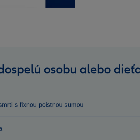
 dospelú osobu alebo dieť
 smrti s fixnou poistnou sumou
a