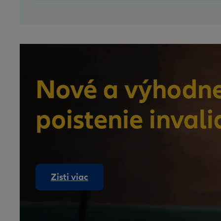
Nové a výhodne
poistenie invali
Zisti viac