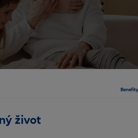
Benefit
ný život