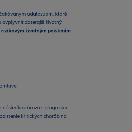
očakávaným udalostiam, ktoré
ovplyvniť doterajší životný
rizikovým životným poistením
j zmluve
ch následkov úrazu s progresiou
poistenie kritických chorôb na