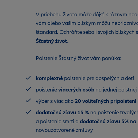
V priebehu života môže dôjsť k rôznym ne
vám alebo vašim blízkym môžu nepriaznivo 
štandard. Ochráňte seba i svojich blízkych s
Šťastný život.
Poistenie Šťastný život vám ponúka:
komplexné
poistenie pre dospelých a deti
viacerých osôb
poistenie
na jednej poistne
20 voliteľných pripoistení
výber z viac ako
dodatočnú zľavu 15 %
na poistenie trvalý
dodatočnú zľavu 5%
a poistenie smrti a
na 
novouzatvorené zmluvy