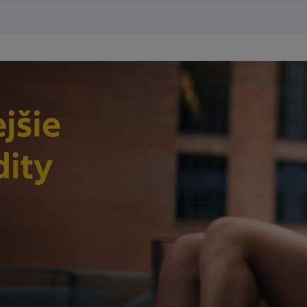
jšie
dity