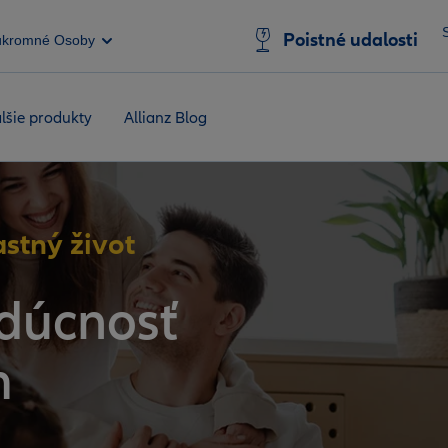
Poistné udalosti
úkromné Osoby
lšie produkty
Allianz Blog
astný život
dúcnosť
m