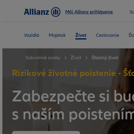
Môj Allianz prihlásenie
S
Vozidlá
Majetok
Život
Cestovanie
Ďa
Súkromné osoby
Život
Šťastný život
Rizikové životné poistenie - Šť
Zabezpečte si bu
s naším poistení