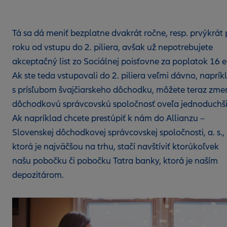
Tá sa dá meniť bezplatne dvakrát ročne, resp. prvýkrát
roku od vstupu do 2. piliera, avšak už nepotrebujete
akceptačný list zo Sociálnej poisťovne za poplatok 16 e
Ak ste teda vstupovali do 2. piliera veľmi dávno, naprík
s prísľubom švajčiarskeho dôchodku, môžete teraz zmen
dôchodkovú správcovskú spoločnosť oveľa jednoduchši
Ak napríklad chcete prestúpiť k nám do Allianzu –
Slovenskej dôchodkovej správcovskej spoločnosti, a. s.,
ktorá je najväčšou na trhu, stačí navštíviť ktorúkoľvek
našu pobočku či pobočku Tatra banky, ktorá je naším
depozitárom.