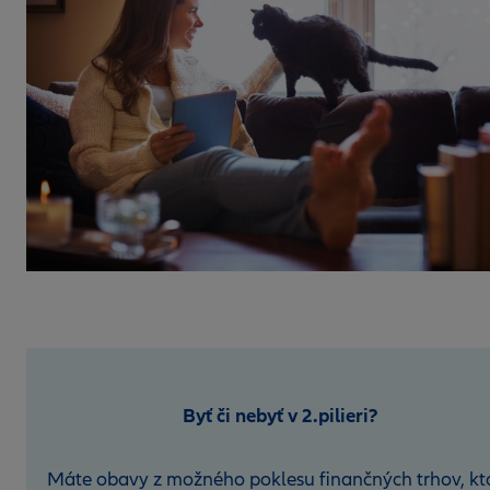
Byť či nebyť v 2.pilieri?
Máte obavy z možného poklesu finančných trhov, kt