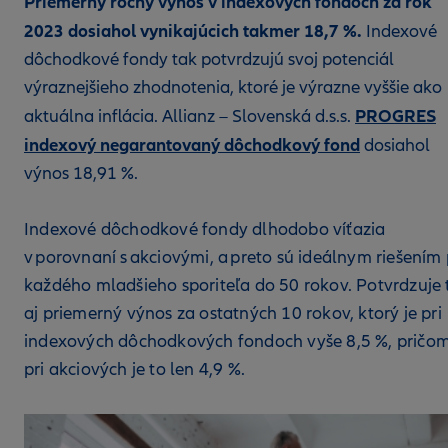
Priemerný ročný výnos v indexových fondoch za rok
2023 dosiahol vynikajúcich takmer 18,7 %.
Indexové
dôchodkové fondy tak potvrdzujú svoj potenciál
výraznejšieho zhodnotenia, ktoré je výrazne vyššie ako
PROGRES
aktuálna inflácia. Allianz – Slovenská d.s.s.
indexový negarantovaný dôchodkový fond
dosiahol
výnos 18,91 %.
Indexové dôchodkové fondy dlhodobo víťazia
v porovnaní s akciovými, a preto sú ideálnym riešením 
každého mladšieho sporiteľa do 50 rokov. Potvrdzuje 
aj priemerný výnos za ostatných 10 rokov, ktorý je pri
indexových dôchodkových fondoch vyše 8,5 %, pričo
pri akciových je to len 4,9 %.