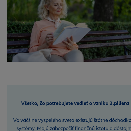
Všetko, čo potrebujete vedieť o vzniku 2.piliera
Vo väčšine vyspelého sveta existujú štátne dôchodk
systémy. Majú zabezpečiť finančnú istotu a dôstojn