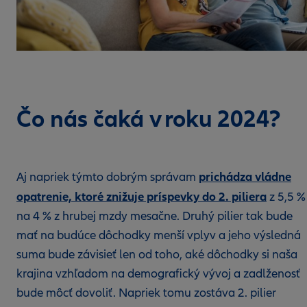
Čo nás čaká v roku 2024?
prichádza vládne
Aj napriek týmto dobrým správam
opatrenie, ktoré znižuje príspevky do 2. piliera
z 5,5 %
na 4 % z hrubej mzdy mesačne. Druhý pilier tak bude
mať na budúce dôchodky menší vplyv a jeho výsledná
suma bude závisieť len od toho, aké dôchodky si naša
krajina vzhľadom na demografický vývoj a zadlženosť
bude môcť dovoliť. Napriek tomu zostáva 2. pilier