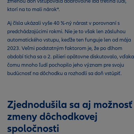
zmenou doň vstupovala dobrovoľne iba tretina ľudí,
ktorí na to mali nárok*.
Aj čísla ukázali vyše 40 %-ný nárast v porovnaní s
predchádzajúcimi rokmi. Nie je to však len zásluhou
automatického vstupu, keďže ten funguje len od mája
2023. Veľmi podstatným faktorom je, že po dlhom
období ticha sa o 2. pilieri opätovne diskutovalo, vďaka
čomu mnoho ľudí pochopilo jeho význam pre svoju
budúcnosť na dôchodku a rozhodli sa doň vstúpiť.
Zjednodušila sa aj možnosť
zmeny dôchodkovej
spoločnosti