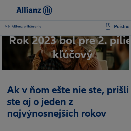
Poistné 
Môj Allianz prihlásenie
Rok 2023 bol pre 2. pili
kľúčový
Ak v ňom ešte nie ste, prišli
ste aj o jeden z
najvýnosnejších rokov