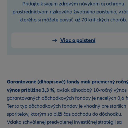
Pridajte k svojim zdravým návykom aj ochranu
prostredníctvom rizikového životného poistenia, v rá
ktorého si môžete poistiť až 70 kritických chorôb.
Viac o poistení
Garantované (dlhopisové) fondy mali priemerný ročn
výnos približne 3,3 %,
avšak dlhodobý 10-ročný výnos
garantovaných dôchodkových fondov je necelých 0,6 %
Tento typ dôchodkových fondov je vhodný pre starších
sporiteľov, ktorým sa blíži čas odchodu do dôchodku.
Vďaka schválenej predvolenej investičnej stratégii sa