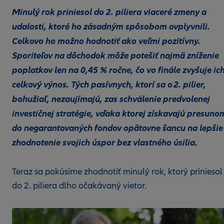
Minulý rok priniesol do 2. piliera viaceré zmeny a
udalosti, ktoré ho zásadným spôsobom ovplyvnili.
Celkovo ho možno hodnotiť ako veľmi pozitívny.
Sporiteľov na dôchodok môže potešiť najmä zníženie
poplatkov len na 0,45 % ročne, čo vo finále zvyšuje ic
celkový výnos. Tých pasívnych, ktorí sa o 2. pilier,
bohužiaľ, nezaujímajú, zas schválenie predvolenej
investičnej stratégie, vďaka ktorej získavajú presuno
do negarantovaných fondov opätovne šancu na lepšie
zhodnotenie svojich úspor bez vlastného úsilia.
Teraz sa pokúsime zhodnotiť minulý rok, ktorý priniesol
do 2. piliera dlho očakávaný vietor.