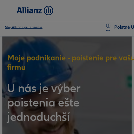
Poistné U
Môj Allianz prihlásenie
Moje podnikanie - poistenie pre vaš
firmu
U nás je výber
poistenia ešte
jednoduchší