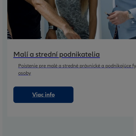
Malí a strední podnikatelia
Poistenie pre malé a stredné právnické a podnikajúce fy
osoby
Viac info