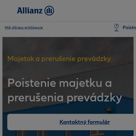
Poistn
Môj Allianz prihlásenie
Majetok a prerušenie prevádzky
Poistenie majetku a
prerušenia prevádzky
Kontaktný formulár