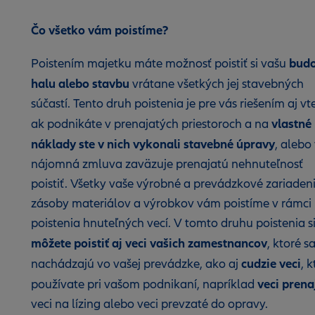
Čo všetko vám poistíme?
budo
Poistením majetku máte možnosť poistiť si vašu
halu alebo stavbu
vrátane všetkých jej stavebných
súčastí. Tento druh poistenia je pre vás riešením aj vt
vlastné
ak podnikáte v prenajatých priestoroch a na
náklady ste v nich vykonali stavebné úpravy
, alebo
nájomná zmluva zaväzuje prenajatú nehnuteľnosť
poistiť. Všetky vaše výrobné a prevádzkové zariadeni
zásoby materiálov a výrobkov vám poistíme v rámci
poistenia hnuteľných vecí. V tomto druhu poistenia s
môžete poistiť aj veci vašich zamestnancov
, ktoré s
cudzie veci
nachádzajú vo vašej prevádzke, ako aj
, 
veci prena
používate pri vašom podnikaní, napríklad
veci na lízing alebo veci prevzaté do opravy.