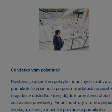
Čo všetko vám poistíme?
Poistenie je určené na pokrytie finančných strát vo v
podnikateľskej činnosti po poistnej udalosti na pois
majetku, v dôsledku ktorej dôjde k prerušeniu alebo
zastaveniu prevádzky. Finančné straty v tomto príp
vznikajú, ak nie je možné v prevádzke podnikať a