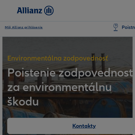
Poistn
Môj Allianz prihlásenie
Environmentálna zodpovednosť
Poistenie
zodpovednost
za environmentálnu
škodu
Kontakty