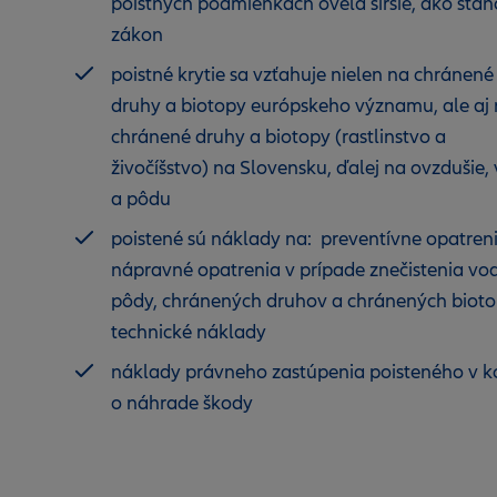
poistných podmienkach oveľa širšie, ako stan
zákon
poistné krytie sa vzťahuje nielen na chránené
druhy a biotopy európskeho významu, ale aj
chránené druhy a biotopy (rastlinstvo a
živočíšstvo) na Slovensku, ďalej na ovzdušie,
a pôdu
poistené sú náklady na: preventívne opatreni
nápravné opatrenia v prípade znečistenia vod
pôdy, chránených druhov a chránených bioto
technické náklady
náklady právneho zastúpenia poisteného v k
o náhrade škody