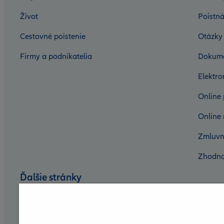
Život
Poistná
Cestovné poistenie
Otázky
Firmy a podnikatelia
Dokum
Elektr
Online 
Online 
Zmluvn
Zhodno
Ďalšie stránky
Nadácia Allianz
Allianz DSS