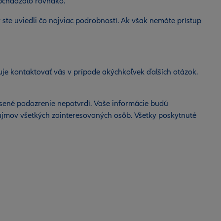
obchádzalo rovnako.
te uviedli čo najviac podrobností. Ak však nemáte prístup
uje kontaktovať vás v prípade akýchkoľvek ďalších otázok.
hlásené podozrenie nepotvrdí. Vaše informácie budú
áujmov všetkých zainteresovaných osôb. Všetky poskytnuté