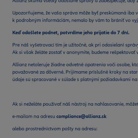
Allianz skúma všetky odoslané správy a zabezpečuje, aby 
Upozorňujeme, že vaša správa môže byť preskúmaná iba vte
k podrobným informáciám, nemalo by vám to brániť vo vyj
Keď odošlete podnet, potvrdíme jeho prijatie do 7 dní.
Pre náš vyšetrovací tím je užitočné, ak pri odosielaní sp
Ak si však želáte zostať v anonymite, budeme rešpektovať
Allianz netoleruje žiadne odvetné opatrenia voči osobe, kt
považované za dôverné. Prijímame príslušné kroky na star
údaje sú spracované v súlade s platnými požiadavkami na
Ak si neželáte používať náš nástroj na nahlasovanie, môže
e-mailom na adresu
compliance@allianz.sk
alebo prostredníctvom pošty na adresu: