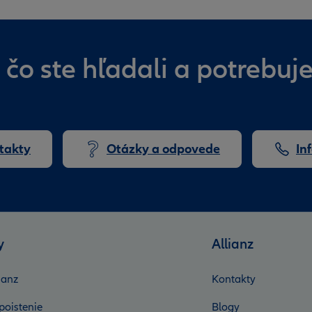
 čo ste hľadali a potrebu
takty
Otázky a odpovede
In
y
Allianz
ianz
Kontakty
poistenie
Blogy