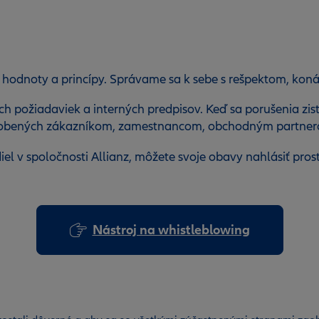
lné hodnoty a princípy. Správame sa k sebe s rešpektom, ko
h požiadaviek a interných predpisov. Keď sa porušenia zis
ôsobených zákazníkom, zamestnancom, obchodným partnero
iel v spoločnosti Allianz, môžete svoje obavy nahlásiť pr
Nástroj na whistleblowing