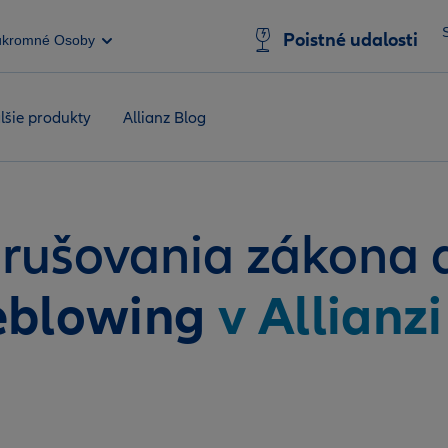
Poistné udalosti
úkromné Osoby
lšie produkty
Allianz Blog
rušovania zákona 
eblowing
v Allianz