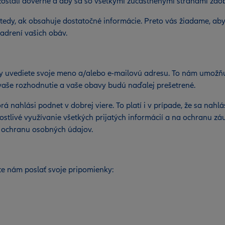
zostali dôverné a aby sa so všetkými zúčastnenými stranami za
dy, ak obsahuje dostatočné informácie. Preto vás žiadame, aby s
adrení vašich obáv.
rávy uvediete svoje meno a/alebo e-mailovú adresu. To nám umožň
 vaše rozhodnutie a vaše obavy budú naďalej prešetrené.
orá nahlási podnet v dobrej viere. To platí i v prípade, že sa na
ostlivé využívanie všetkých prijatých informácií a na ochranu z
 ochranu osobných údajov.
te nám poslať svoje pripomienky: