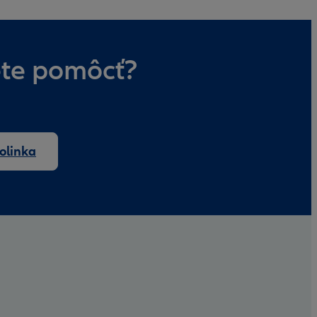
jete pomôcť?
folinka