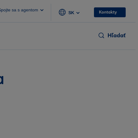
Spojte sa s agentom
Kontakty
SK
Hľadať
a
i