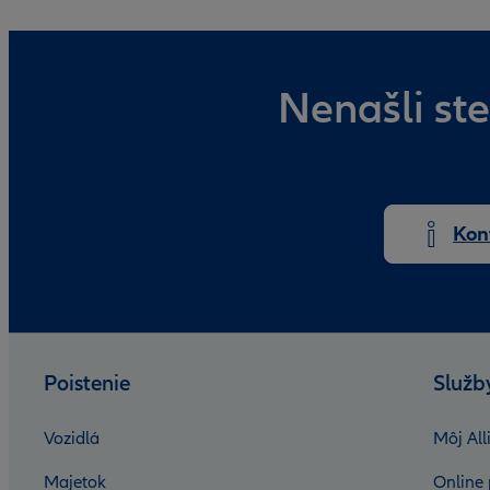
Nenašli ste
Kon
Poistenie
Služb
Vozidlá
Môj All
Majetok
Online 