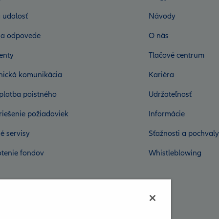
 udalosť
Návody
 a odpovede
O nás
enty
Tlačové centrum
onická komunikácia
Kariéra
platba poistného
Udržateľnosť
riešenie požiadaviek
Informácie
é servisy
Sťažnosti a pochvaly
tenie fondov
Whistleblowing