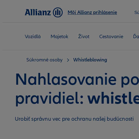
Môj Allianz prihlásenie
S
Vozidlá
Majetok
Život
Cestovanie
Ďa
Súkromné osoby
Whistleblowing
Nahlasovanie po
whistl
pravidiel:
Urobiť správnu vec pre ochranu našej budúcnosti