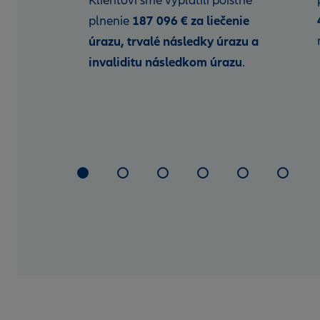
Klientovi sme vyplatili poistné
istné
187 096 € za liečenie
plnenie
úrazu, trvalé následky úrazu a
dky
invaliditu následkom úrazu
.
denie
covnú