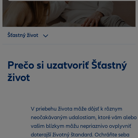
Kontakt
Skúsenosti
Šťastný život
Dokumenty
Prečo si uzatvoriť Šťastný
život
V priebehu života môže dôjsť k rôznym
neočakávaným udalostiam, ktoré vám alebo
vašim blízkym môžu nepriaznivo ovplyvniť
doterajší životný štandard. Ochráňte seba