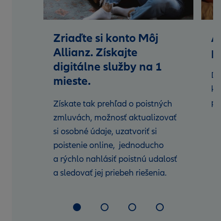
Zriaďte si konto Môj
A
Allianz. Získajte
p
digitálne služby na 1
Dy
mieste.
kt
po
Získate tak prehľad o poistných
zmluvách, možnosť aktualizovať
si osobné údaje, uzatvoriť si
poistenie online, jednoducho
a rýchlo nahlásiť poistnú udalosť
a sledovať jej priebeh riešenia.