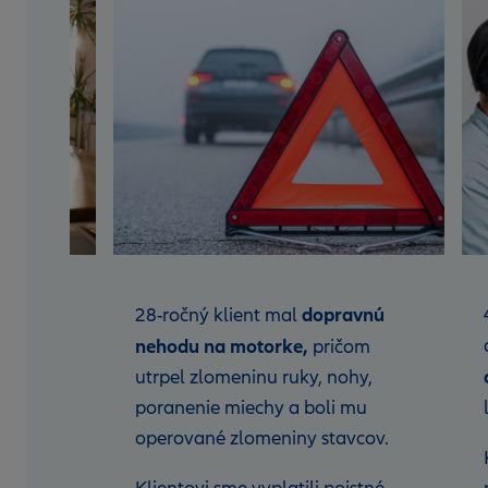
z po
dopravnú
28-ročný klient mal
nehodu na motorke,
ýšky,
pričom
l
utrpel zlomeninu ruky, nohy,
ej
poranenie miechy a boli mu
íkového
operované zlomeniny stavcov.