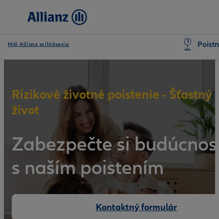
Poistn
Môj Allianz prihlásenie
Rizikové životné poistenie - Šťastný
život
Zabezpečte si budúcnos
s naším poistením
Benefity
Kontaktný formulár
Pripoistenia