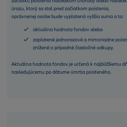
začiatku poistenia následkom choroby alebo násled
úrazu, ktorý sa stal pred začiatkom poistenia,
oprávnenej osobe bude vyplatená vyššia suma a to:
aktuálna hodnota fondov alebo
zaplatené jednorazové a mimoriadne poist
znížené o prípadné čiastočné odkupy.
Aktuálna hodnota fondov je určená k najbližšiemu d
nasledujúcemu po dátume úmrtia poisteného.