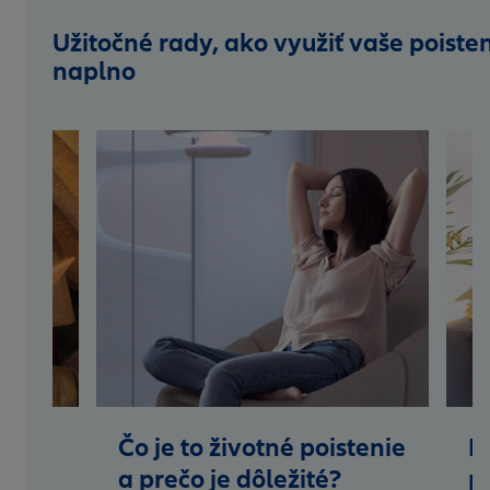
Užitočné rady, ako využiť vaše poiste
naplno
né
Čo je to životné poistenie
H
ciou?
a prečo je dôležité?
p