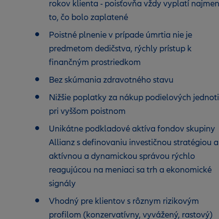
rokov klienta - poisťovňa vždy vyplatí najmen
to, čo bolo zaplatené
Poistné plnenie v prípade úmrtia nie je
predmetom dedičstva, rýchly prístup k
finančným prostriedkom
Bez skúmania zdravotného stavu
Nižšie poplatky za nákup podielových jednot
pri vyššom poistnom
Unikátne podkladové aktíva fondov skupiny
Allianz s definovaniu investičnou stratégiou a
aktívnou a dynamickou správou rýchlo
reagujúcou na meniaci sa trh a ekonomické
signály
Vhodný pre klientov s rôznym rizikovým
profilom (konzervatívny, vyvážený, rastový)