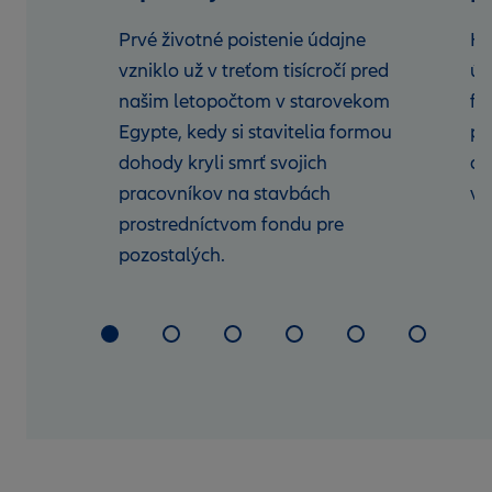
e,
Prvé životné poistenie údajne
Hy
né
vzniklo už v treťom tisícročí pred
úv
cie.
našim letopočtom v starovekom
fi
Egypte, kedy si stavitelia formou
po
dohody kryli smrť svojich
aj
pracovníkov na stavbách
vý
prostredníctvom fondu pre
pozostalých.