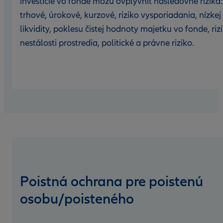
investície vo fonde môžu ovplyvniť nasledovné riziká:
trhové, úrokové, kurzové, riziko vysporiadania, nízkej
likvidity, poklesu čistej hodnoty majetku vo fonde, riz
nestálosti prostredia, politické a právne riziko.
Poistná ochrana pre poistenú
osobu/poisteného