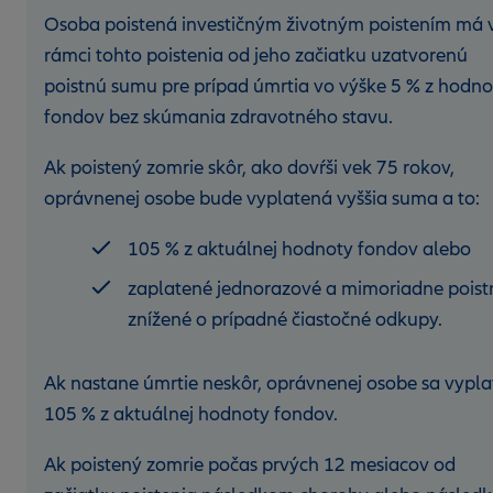
Osoba poistená investičným životným poistením má 
rámci tohto poistenia od jeho začiatku uzatvorenú
poistnú sumu pre prípad úmrtia vo výške 5 % z hodno
fondov bez skúmania zdravotného stavu.
Ak poistený zomrie skôr, ako dovŕši vek 75 rokov,
oprávnenej osobe bude vyplatená vyššia suma a to:
105 % z aktuálnej hodnoty fondov alebo
zaplatené jednorazové a mimoriadne poist
znížené o prípadné čiastočné odkupy.
Ak nastane úmrtie neskôr, oprávnenej osobe sa vypla
105 % z aktuálnej hodnoty fondov.
Ak poistený zomrie počas prvých 12 mesiacov od