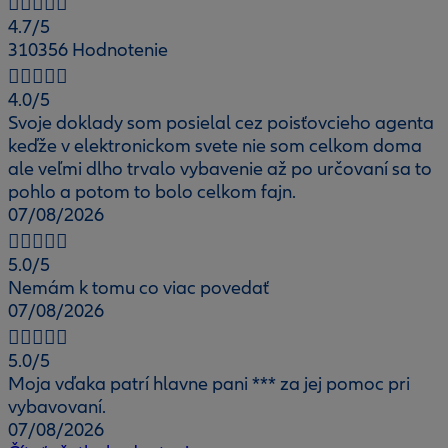
4.7
/5
310356 Hodnotenie
4.0
/5
Svoje doklady som posielal cez poisťovcieho agenta
keďže v elektronickom svete nie som celkom doma
ale veľmi dlho trvalo vybavenie až po určovaní sa to
pohlo a potom to bolo celkom fajn.
07/08/2026
5.0
/5
Nemám k tomu co viac povedať
07/08/2026
5.0
/5
Moja vďaka patrí hlavne pani *** za jej pomoc pri
vybavovaní.
07/08/2026