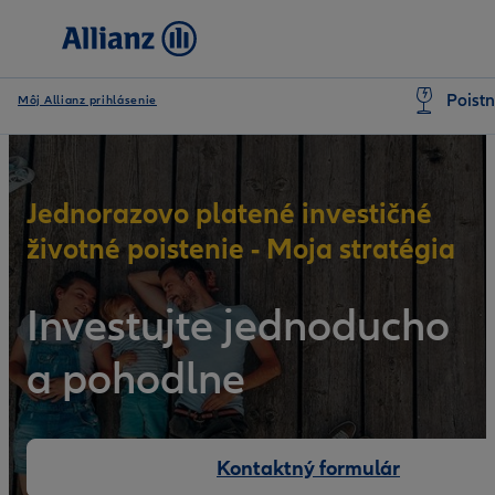
Poistn
Môj Allianz prihlásenie
Jednorazovo platené investičné
životné poistenie - Moja stratégia
Investujte jednoducho
a pohodlne
Kontaktný formulár