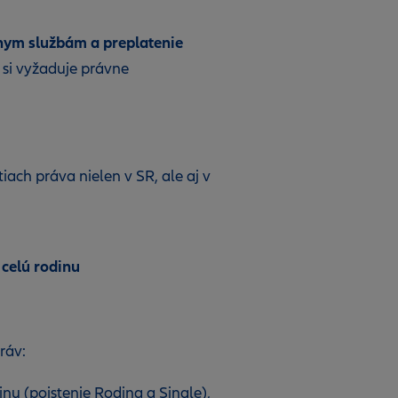
nym službám a preplatenie
rá si vyžaduje právne
iach práva nielen v SR, ale aj v
 celú rodinu
ráv:
nu (poistenie Rodina a Single),