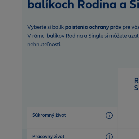
balíkoch Rodina a S
poistenia ochrany práv
Vyberte si balík
pre vás
V rámci balíkov Rodina a Single si môžete uzatvo
nehnuteľnosti.
Open
product
comparison
R
table
S
Súkromný život
Pracovný život