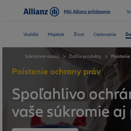
Môj Allianz prihlásenie
S
Vozidlá
Majetok
Život
Cestovanie
Ďa
Súkromné osoby
Ďalšie produkty
Poistenie
Poistenie ochrany práv
Spoľahlivo
ochrá
vaše
súkromie aj