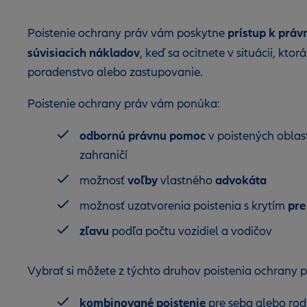
prístup k práv
Poistenie ochrany práv vám poskytne
súvisiacich nákladov
, keď sa ocitnete v situácii, kto
poradenstvo alebo zastupovanie.
Poistenie ochrany práv vám ponúka:
odbornú právnu pomoc
v poistených oblast
zahraničí
voľby
advokáta
možnosť
vlastného
pre
možnosť uzatvorenia poistenia s krytím
zľavu
podľa počtu vozidiel a vodičov
Vybrať si môžete z týchto druhov poistenia ochrany p
kombinované poistenie
pre seba alebo rodi