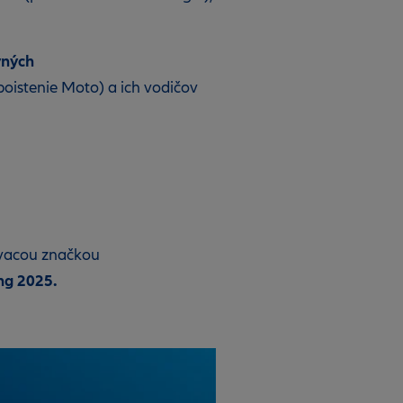
vných
oistenie Moto) a ich vodičov
ťovacou značkou
ng 2025.