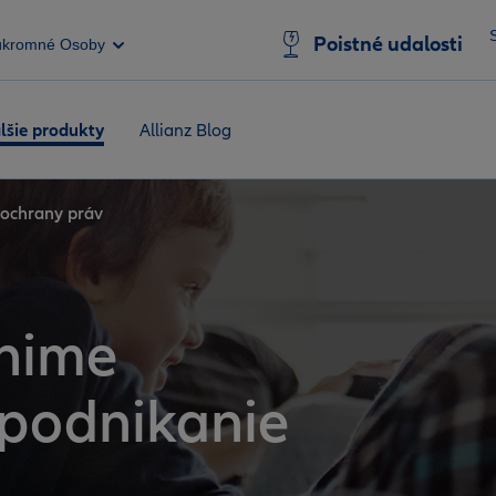
Poistné udalosti
úkromné Osoby
lšie produkty
Allianz Blog
 ochrany práv
nime
 podnikanie