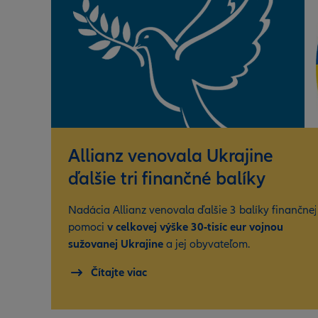
Allianz venovala Ukrajine
ďalšie tri finančné balíky
Nadácia Allianz venovala ďalšie 3 balíky finančnej
pomoci
v celkovej výške 30-tisíc eur vojnou
sužovanej Ukrajine
a jej obyvateľom.
Čítajte viac