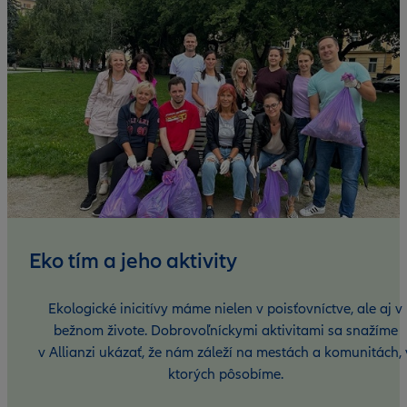
Eko tím a jeho aktivity
Ekologické inicitívy máme nielen v poisťovníctve, ale aj v
bežnom živote. Dobrovoľníckymi aktivitami sa snažíme
v Allianzi ukázať, že nám záleží na mestách a komunitách, 
ktorých pôsobíme.