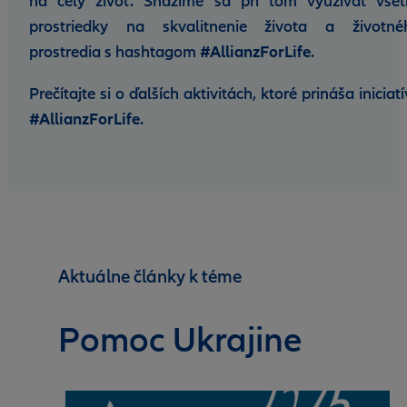
na celý život. Snažíme sa pri tom využívať všet
prostriedky na skvalitnenie života a životné
prostredia s hashtagom
#AllianzForLife
.
Prečítajte si o ďalších aktivitách, ktoré prináša iniciat
#AllianzForLife
.
Aktuálne články k téme
Pomoc Ukrajine