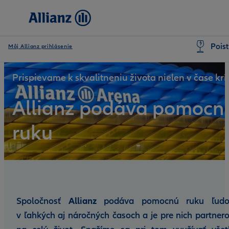
Poist
Môj Allianz prihlásenie
Prispievame k skvalitneniu života nielen v čase krí
Allianz podáva pomocn
ruku
Spoločnosť
Allianz
podáva pomocnú ruku ľud
v ľahkých aj náročných časoch a je pre nich partner