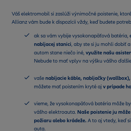
Váš elektromobil si zaslúži výnimočné poistenie, kto
Allianz vám bude k dispozícii vždy, keď budete potr
ak sa vám vybije vysokonapäťová batéria,
nabíjacej stanici
, aby ste si ju mohli dobiť 
využite našu asist
autom stane niečo iné,
Nebude to mať vplyv na výšku vášho ďalši
nabíjacie káble, nabíjačky (wallbox),
vaše
v prípade h
môžete mať poistením kryté aj
vieme, že vysokonapäťová batéria môže byť
Naše poistenie ju môže 
vášho elektroauta.
požiaru alebo krádeže.
A to aj vtedy, keď 
auta.