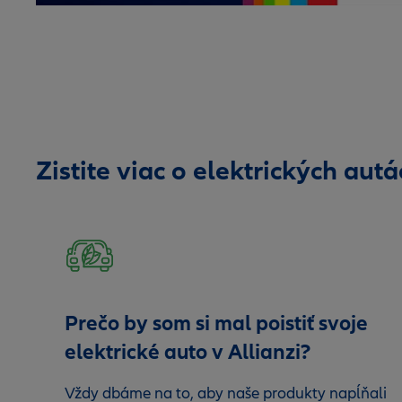
Zistite viac o elektrických autá
Prečo by som si mal poistiť svoje
elektrické auto v Allianzi?
Vždy dbáme na to, aby naše produkty napĺňali