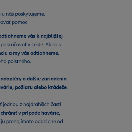
ré u nás poskytujeme.
ebovať pomoc.
odtiahneme vás k najbližšej
a pokračovať v ceste. Ak sa s
enciu a my vás odtiahneme
.
eho poistného.
 adaptéry a ďalšie zariadenia
avárie, požiaru alebo krádeže
.
 jednou z najdrahších častí
chrániť v prípade havárie,
si ju prenajímate oddelene od