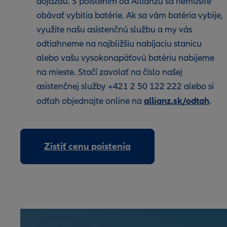
dojazdu. S poistením od Allianzu sa nemusíte
obávať vybitia batérie. Ak sa vám batéria vybije,
využite našu asistenčnú službu a my vás
odtiahneme na najbližšiu nabíjaciu stanicu
alebo vašu vysokonapäťovú batériu nabijeme
na mieste. Stačí zavolať na číslo našej
asistenčnej služby
+421 2 50 122 222 alebo si
allianz.sk/odtah
odťah objednajte online na
.
Zistiť cenu poistenia