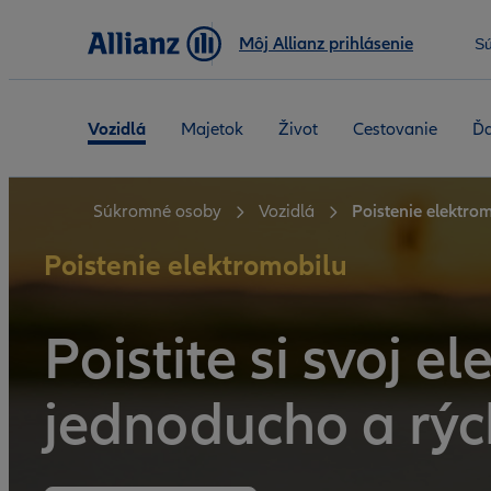
Môj Allianz prihlásenie
S
Vozidlá
Majetok
Život
Cestovanie
Ďa
Súkromné osoby
Vozidlá
Poistenie elektro
Poistenie elektromobilu
Poistite si svoj e
jednoducho a rýc