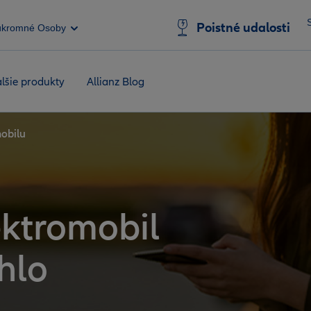
Poistné udalosti
úkromné Osoby
lšie produkty
Allianz Blog
mobilu
lektromobil
hlo