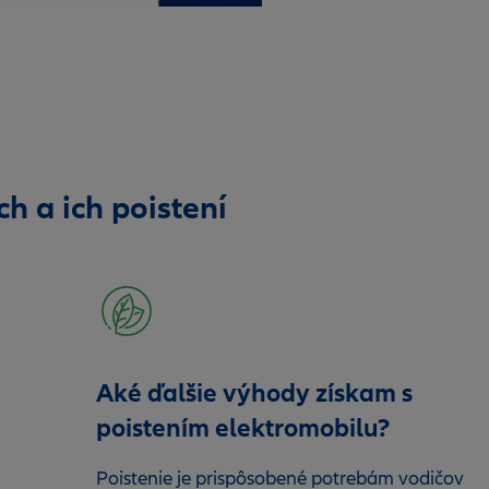
ch a ich poistení
Aké ďalšie výhody získam s
poistením elektromobilu?
Poistenie je prispôsobené potrebám vodičov