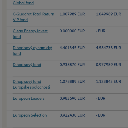
Global fond
C-Quadrat Total Return
1.007989 EUR
1.049989 EUR
VIP fond
Clean Energy Invest
0.000000 EUR
- EUR
fond
Dlhopisový dynamický
4.401345 EUR
4.584735 EUR
fond
Dlhopisový fond
0.938870 EUR
0.977989 EUR
Dlhopisový fond
1.078889 EUR
1.123843 EUR
Európske spoločnosti
European Leaders
0.983690 EUR
- EUR
European Selection
0.922430 EUR
- EUR