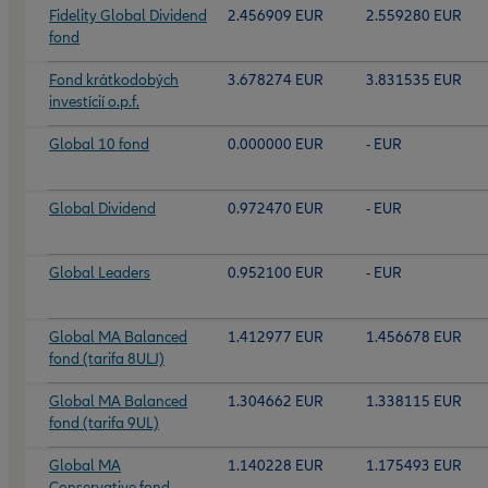
Fidelity Global Dividend
2.456909 EUR
2.559280 EUR
fond
Fond krátkodobých
3.678274 EUR
3.831535 EUR
investícií o.p.f.
Global 10 fond
0.000000 EUR
- EUR
Global Dividend
0.972470 EUR
- EUR
Global Leaders
0.952100 EUR
- EUR
Global MA Balanced
1.412977 EUR
1.456678 EUR
fond (tarifa 8ULJ)
Global MA Balanced
1.304662 EUR
1.338115 EUR
fond (tarifa 9UL)
Global MA
1.140228 EUR
1.175493 EUR
Conservative fond