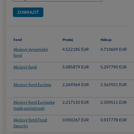
ZOBRAZIŤ
Fond
Predaj
Nákup
Akciový dynamický
4.522185 EUR
4.710609 EUR
fond
Akciový fond
5.085879 EUR
5.297790 EUR
Akciový fond Európa
2.269364 EUR
2.363921 EUR
Akciový fond Európske
2.217130 EUR
2.309511 EUR
malé spoločnosti
Akciový fond Food
0.900267 EUR
0.937778 EUR
Security