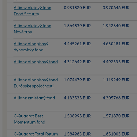
Allianz akciový fond
0.931820 EUR
0.970646 EUR
Food Security
Allianz akciový fond
1.864839 EUR
1.942540 EUR
Nové trhy
Allianz dlhopisový
4.445261 EUR
4.630481 EUR
dynamický fond
Allianz dlhopisový fond
4.312642 EUR
4.492335 EUR
Allianz dlhopisový fond
1.074479 EUR
1.119249 EUR
Európske spoločnosti
Allianz zmiešaný fond
4.133535 EUR
4.305766 EUR
C-Quadrat Best
1.508995 EUR
1.571870 EUR
Momentum fond
C-Quadrat Total Return
1.584963 EUR
1.651003 EUR