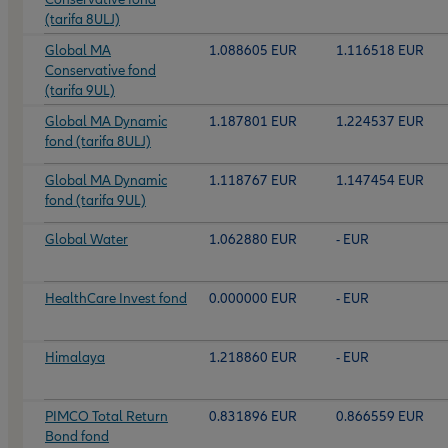
(tarifa 8ULJ)
Global MA
1.088605 EUR
1.116518 EUR
Conservative fond
(tarifa 9UL)
Global MA Dynamic
1.187801 EUR
1.224537 EUR
fond (tarifa 8ULJ)
Global MA Dynamic
1.118767 EUR
1.147454 EUR
fond (tarifa 9UL)
Global Water
1.062880 EUR
- EUR
HealthCare Invest fond
0.000000 EUR
- EUR
Himalaya
1.218860 EUR
- EUR
PIMCO Total Return
0.831896 EUR
0.866559 EUR
Bond fond