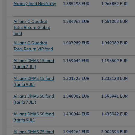
Akciový fond Nové trhy
1.885298 EUR
1.963852 EUR
Allianz C-Quadrat
1.584963 EUR
1.651003 EUR
Total Return Global
fond
Allianz C-Quadrat
1.007989 EUR
1.049989 EUR
Total Return VIP fond
Allianz DMAS 15 fond
1.159644 EUR
1.195509 EUR
(tarifa 7ULJ)
Allianz DMAS 15 fond
1.201325 EUR
1.232128 EUR
(tarifa 9UL)
Allianz DMAS 50 fond
1.548062 EUR
1.595941 EUR
(tarifa 7ULJ)
Allianz DMAS 50 fond
1.400044 EUR
1.435942 EUR
(tarifa 9UL)
Allianz DMAS 75 fond
1.944262 EUR
2.004394 EUR