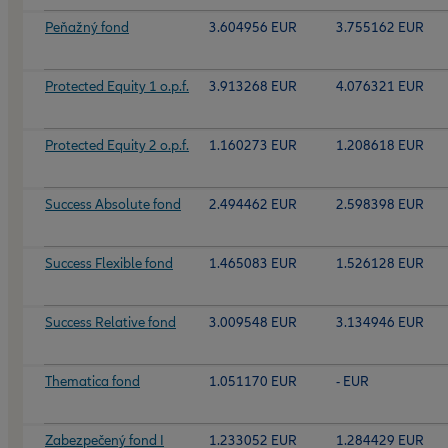
Peňažný fond
3.604956 EUR
3.755162 EUR
Protected Equity 1 o.p.f.
3.913268 EUR
4.076321 EUR
Protected Equity 2 o.p.f.
1.160273 EUR
1.208618 EUR
Success Absolute fond
2.494462 EUR
2.598398 EUR
Success Flexible fond
1.465083 EUR
1.526128 EUR
Success Relative fond
3.009548 EUR
3.134946 EUR
Thematica fond
1.051170 EUR
- EUR
Zabezpečený fond I
1.233052 EUR
1.284429 EUR