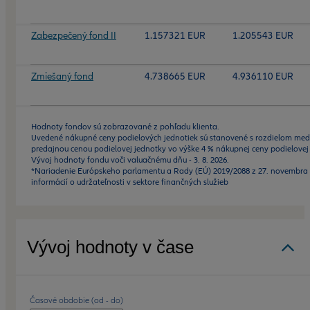
Zabezpečený fond II
1.157321 EUR
1.205543 EUR
Zmiešaný fond
4.738665 EUR
4.936110 EUR
Hodnoty fondov sú zobrazované z pohľadu klienta.
Uvedené nákupné ceny podielových jednotiek sú stanovené s rozdielom me
predajnou cenou podielovej jednotky vo výške 4 % nákupnej ceny podielovej
Vývoj hodnoty fondu voči valuačnému dňu - 3. 8. 2026.
*Nariadenie Európskeho parlamentu a Rady (EÚ) 2019/2088 z 27. novembra 
informácií o udržateľnosti v sektore finančných služieb
Vývoj hodnoty v čase
Časové obdobie (od - do)