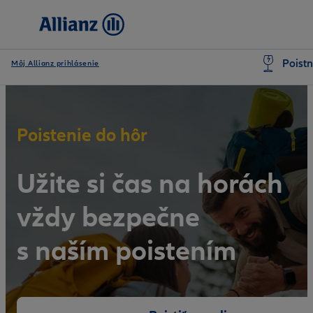
Poistn
Môj Allianz prihlásenie
Poistenie do hôr
Užite si čas na horách
vždy bezpečne
s naším poistením