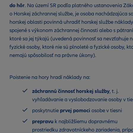
do hôr
. Na území SR podľa platného ustanovenia Zá
o Horskej záchrannej službe, je osoba nachádzajúca sa
horskej oblasti povinná uhradiť horskej službe náklad
spojené s výkonom záchrannej činnosti alebo s pátran
ktoré sa jej týkajú (uvedená povinnosť sa nevzťahuje 
fyzické osoby, ktoré nie sú plnoleté a fyzické osoby, kt
nemajú spôsobilosť na právne úkony).
Poistenie na hory hradí náklady na:
záchrannú činnosť horskej služby
, t. j.
vyhľadávanie a vyslobodzovanie osoby v tie
prvej pomoci
poskytnutie
osobe v tiesni
p
r
epravu
k najbližšiemu dopravnému
prostriedku zdravotníckeho zariadenia, prí