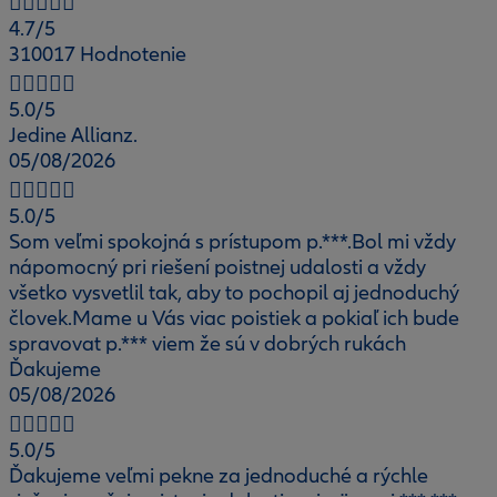
4.7
/5
310017 Hodnotenie
5.0
/5
Jedine Allianz.
05/08/2026
5.0
/5
Som veľmi spokojná s prístupom p.***.Bol mi vždy
nápomocný pri riešení poistnej udalosti a vždy
všetko vysvetlil tak, aby to pochopil aj jednoduchý
človek.Mame u Vás viac poistiek a pokiaľ ich bude
spravovat p.*** viem že sú v dobrých rukách
Ďakujeme
05/08/2026
5.0
/5
Ďakujeme veľmi pekne za jednoduché a rýchle