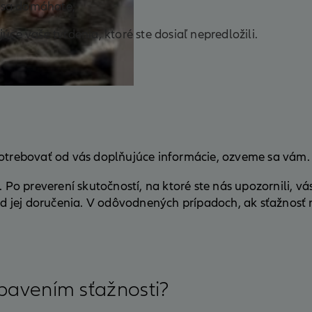
o sa domáhate,
ce vaše tvrdenia, ktoré ste dosiaľ nepredložili.
potrebovať od vás doplňujúce informácie, ozveme sa vám.
v. Po preverení skutočností, na ktoré ste nás upozornili
 od jej doručenia. V odôvodnených prípadoch, ak sťažnosť
ybavením sťažnosti?