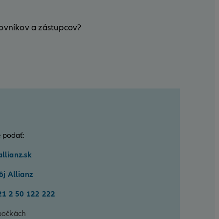
covníkov a zástupcov?
 podať:
llianz.sk
j Allianz
21 2 50 122 222
bočkách