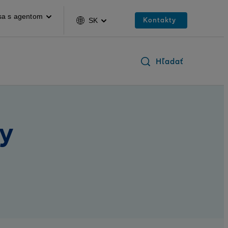
sa s agentom
Kontakty
SK
Hľadať
ly