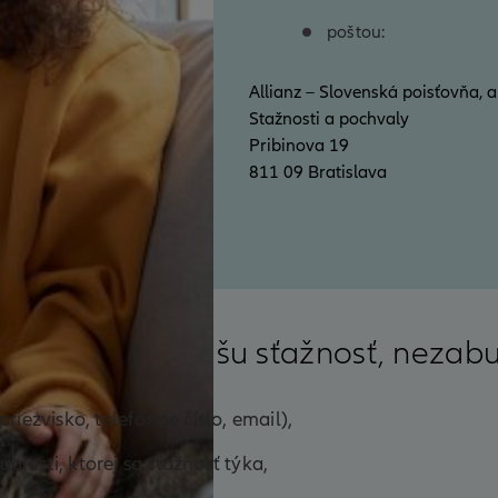
poštou:
Allianz – Slovenská poisťovňa, a.
Stažnosti a pochvaly
Pribinova 19
811 09 Bratislava
tne vybaviť vašu sťažnosť, nezabud
iezvisko, telefónne číslo, email),
dalosti, ktorej sa sťažnosť týka,