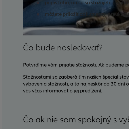
popis toho, na čo sa sťažujete a čoh
môžete priložiť dokumenty, preukazujú
Čo bude nasledovať?
Potvrdíme vám prijatie sťažnosti. Ak budeme 
Sťažnosťami sa zaoberá tím našich špecialisto
vybavenia sťažnosti, a to najneskôr do 30 dní
vás včas informovať o jej predĺžení.
Čo ak nie som spokojný s v