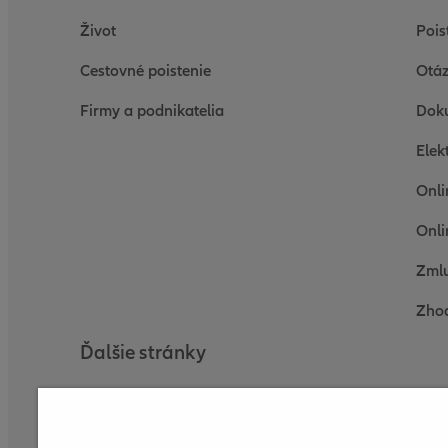
Život
Pois
Cestovné poistenie
Otáz
Firmy a podnikatelia
Dok
Elek
Onli
Onli
Zmlu
Zhod
Ďalšie stránky
Nadácia Allianz
Allianz DSS