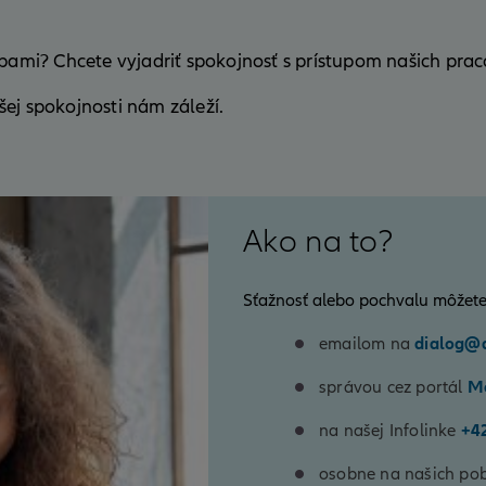
žbami? Chcete vyjadriť spokojnosť s prístupom našich pra
ej spokojnosti nám záleží.
Ako na to?
Sťažnosť alebo pochvalu môžete
emailom na
dialog@a
správou cez portál
Mô
na našej Infolinke
+4
osobne na našich po