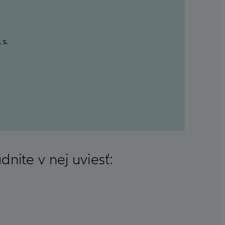
 s.
nite v nej uviesť: