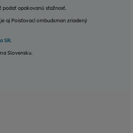
sť podať opakovanú sťažnosť.
ým je aj Poisťovací ombudsman zriadený
a SR.
 na Slovensku.