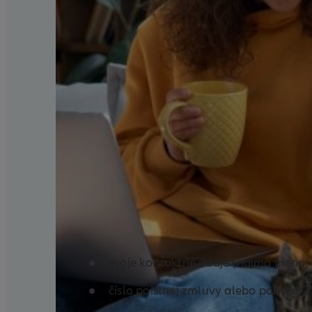
Aby sme mohli rýchlo a korek
svoje kontaktné údaje (najmä meno, pr
číslo poistnej zmluvy alebo poistnej u