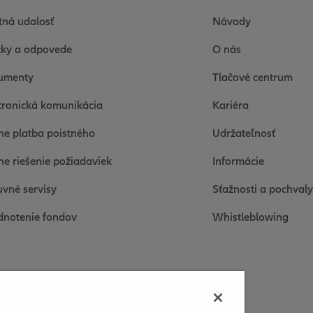
tná udalosť
Návody
ky a odpovede
O nás
umenty
Tlačové centrum
tronická komunikácia
Kariéra
ne platba poistného
Udržateľnosť
ne riešenie požiadaviek
Informácie
vné servisy
Sťažnosti a pochvaly
notenie fondov
Whistleblowing