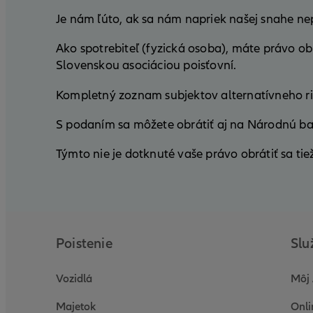
Je nám ľúto, ak sa nám napriek našej snahe ne
Ako spotrebiteľ (fyzická osoba), máte právo ob
Slovenskou asociáciou poisťovní.
Kompletný zoznam subjektov alternatívneho r
S podaním sa môžete obrátiť aj na Národnú b
Týmto nie je dotknuté vaše právo obrátiť sa tie
Poistenie
Slu
Vozidlá
Môj 
Majetok
Onli