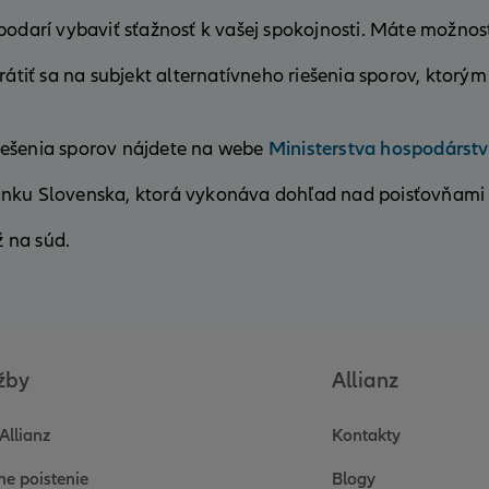
podarí vybaviť sťažnosť k vašej spokojnosti. Máte možno
rátiť sa na subjekt alternatívneho riešenia sporov, ktor
Ministerstva hospodárstv
iešenia sporov nájdete na webe
anku Slovenska, ktorá vykonáva dohľad nad poisťovňami
ž na súd.
žby
Allianz
Allianz
Kontakty
ne poistenie
Blogy