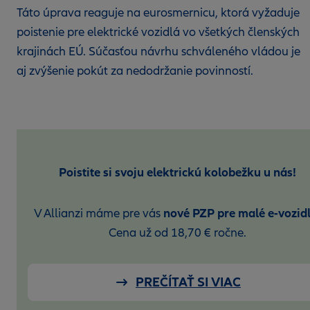
Táto úprava reaguje na eurosmernicu, ktorá vyžaduje
poistenie pre elektrické vozidlá vo všetkých členských
krajinách EÚ. Súčasťou návrhu schváleného vládou je
aj zvýšenie pokút za nedodržanie povinností.
Poistite si svoju elektrickú kolobežku u nás!
nové PZP pre malé e-vozidl
V Allianzi máme pre vás
Cena už od 18,70 € ročne.
PREČÍTAŤ SI VIAC