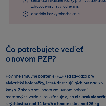
elektrické invalidné vozíky pre invalidov a os
zdravotným znevýhodnením,
e-vozidlá bez výrobného čísla.
Čo potrebujete vedieť
o novom PZP?
Povinné zmluvné poistenie (PZP) sa zavádza pre
elektrické kolobežky,
rýchlosť nad 25
ktoré dosahujú
km/h.
Zákon o povinnom zmluvnom poistení
elektrokolobežk
motorových vozidiel sa vzťahuje aj na
s rýchlosťou nad 14 km/h a hmotnosťou nad 25 kg
.