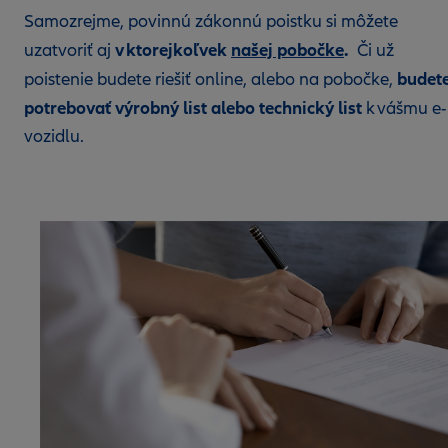
Samozrejme, povinnú zákonnú poistku si môžete
v ktorejkoľvek
našej pobočke
.
uzatvoriť aj
Či už
budet
poistenie budete riešiť online, alebo na pobočke,
potrebovať výrobný list alebo technický list
k vášmu e-
vozidlu.