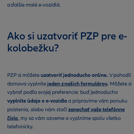
a ďalšie malé e-vozidlá.
Ako si uzatvoriť PZP pre e-
kolobežku?
uzatvoriť jednoducho online.
PZP si môžete
V pohodlí
jeden z našich formulárov
.
domova vyplníte
Môžete si
vybrať podľa svojej preferencie: buď jednoducho
vyplníte údaje o e-vozidle
a pripravíme vám ponuku
zanechať vaše telefónne
poistenia, alebo nám stačí
číslo
, my sa vám ozveme a vyplníme spolu všetko
telefonicky.