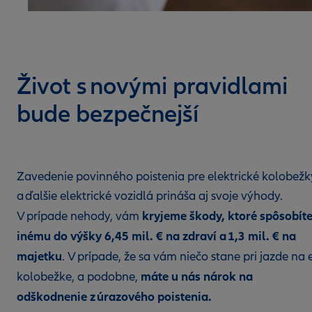
Život s novými pravidlami
bude bezpečnejší
Zavedenie povinného poistenia pre elektrické kolobežk
a ďalšie elektrické vozidlá prináša aj svoje výhody.
kryjeme škody, ktoré spôsobít
V prípade nehody, vám
inému do výšky 6,45 mil. € na zdraví a 1,3 mil. € na
majetku
. V prípade, že sa vám niečo stane pri jazde na 
máte u nás nárok na
kolobežke, a podobne,
odškodnenie z úrazového poistenia.