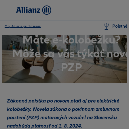
Poistné 
Môj Allianz prihlásenie
Máte e-kolobežku?
Môže sa vás týkať nov
PZP
Zákonná poistka po novom platí aj pre elektrické
kolobežky. Novela zákona o povinnom zmluvnom
poistení (PZP) motorových vozidiel na Slovensku
nadobúda platnosť od 1. 8. 2024.