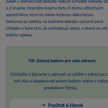
Zeleň v domácnosti dokáže vzduch ochladiť niekedy až
o 2 stupne. Doprajte svojmu bytu či domu užitočných
spoločníkov, ktorí sú nielen krásnou dekoráciou.
Dokonca aj rastliny na balkóne dokážu vytvoriť pocit
chládku v byte tým, že ochladzujú stenu, o ktorú sa váš
balkón opiera.
TIP: Zelený balkón pre vaše zdravie
Ochlaďte si bývanie a zároveň sa udržte v zdraví po c
rok! Ako si dopestovať zelený balkón zistíte v našo
predošlom článku.
Prečítať si článok