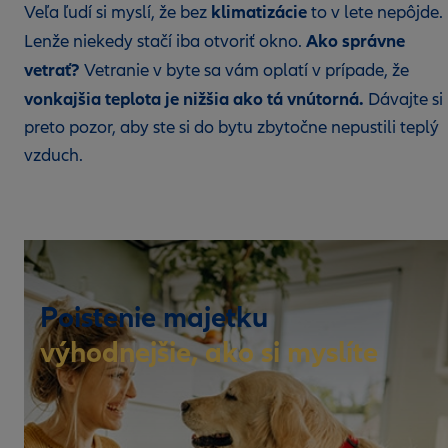
klimatizácie
Veľa ľudí si myslí, že bez
to v lete nepôjde.
Ako správne
Lenže niekedy stačí iba otvoriť okno.
vetrať?
Vetranie v byte sa vám oplatí v prípade, že
vonkajšia teplota je nižšia ako tá vnútorná.
Dávajte si
preto pozor, aby ste si do bytu zbytočne nepustili teplý
vzduch.
Poistenie majetku
výhodnejšie, ako si myslíte