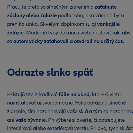
zaťahujte
Pracujte preto so slnečným žiarením a
záclony alebo žalúzie
podľa toho, ako vám do bytu
vonkajšie
preniká slnko. Skvelým doplnkom sú aj
žalúzie.
Moderné typy dokonca viete nastaviť tak, aby
automaticky zaťahovali a otvárali na určitý čas.
sa
Odrazte slnko späť
fólie na okná,
Existujú tzv. zrkadlové
ktoré si viete
nainštalovať aj svojpomocne. Fólie odrážajú slnečné
žiarenie, čím nezohrievajú vaše sklá
a tým sa nezohriev
vaše bývanie
ani
. Pri výbere si overte, či potrebujete
interiérovú alebo exteriérovú verziu. Pri dvojitých sklác