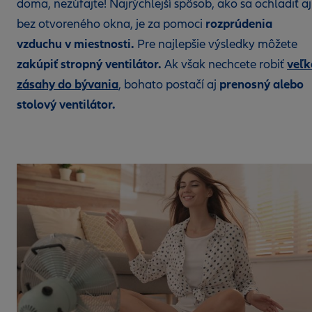
doma, nezúfajte! Najrýchlejší spôsob, ako sa ochladiť aj
rozprúdenia
bez otvoreného okna, je za pomoci
vzduchu v miestnosti.
Pre najlepšie výsledky môžete
zakúpiť stropný ventilátor.
veľk
Ak však nechcete robiť
zásahy do bývania
prenosný alebo
, bohato postačí aj
stolový ventilátor.