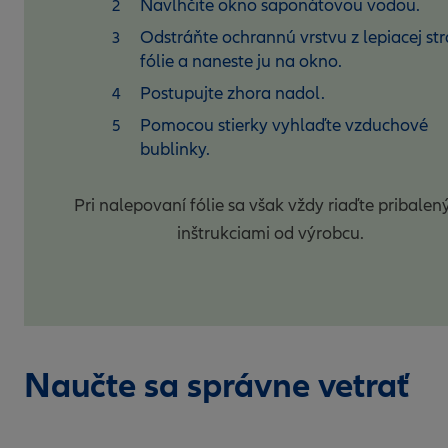
Navlhčite okno saponátovou vodou.
Odstráňte ochrannú vrstvu z lepiacej st
fólie a naneste ju na okno.
Postupujte zhora nadol.
Pomocou stierky vyhlaďte vzduchové
bublinky.
Pri nalepovaní fólie sa však vždy riaďte pribalen
inštrukciami od výrobcu.
Naučte sa správne vetrať