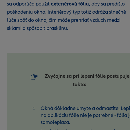
exteriérovú fóliu,
sa odporúča použiť
aby sa predišlo
poškodeniu okna. Interiérový typ totiž odráža slnečné
lúče späť do okna, čím môže prehriať vzduch medzi
sklami a spôsobiť prasklinu.
Zvyčajne sa pri lepení fólie postupuje
takto:
Okná dôkladne umyte a odmastite. Lep
na aplikáciu fólie nie je potrebné - fólia j
samolepiaca.