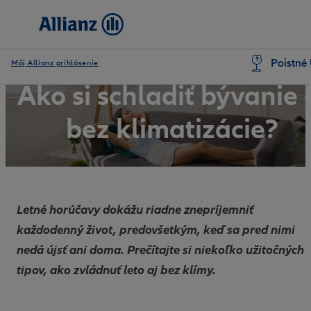
Poistné 
Môj Allianz prihlásenie
Ako si schladiť bývanie 
bez klimatizácie?
Letné horúčavy dokážu riadne znepríjemniť
každodenný život, predovšetkým, keď sa pred nimi
nedá újsť ani doma. Prečítajte si niekoľko užitočných
tipov, ako zvládnuť leto aj bez klímy.