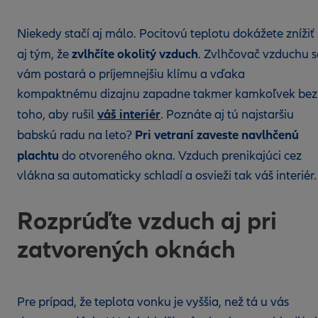
Niekedy stačí aj málo. Pocitovú teplotu dokážete znížiť
zvlhčíte okolitý vzduch
aj tým, že
. Zvlhčovač vzduchu s
vám postará o príjemnejšiu klímu a vďaka
kompaktnému dizajnu zapadne takmer kamkoľvek bez
váš interiér
toho, aby rušil
. Poznáte aj tú najstaršiu
Pri vetraní zaveste navlhčenú
babskú radu na leto?
plachtu
do otvoreného okna. Vzduch prenikajúci cez
vlákna sa automaticky schladí a osvieži tak váš interiér
Rozprúďte vzduch aj pri
zatvorených oknách
Pre prípad, že teplota vonku je vyššia, než tá u vás