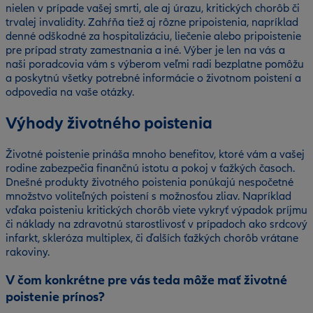
nielen v prípade vašej smrti, ale aj úrazu, kritických chorôb či
trvalej invalidity. Zahŕňa tiež aj rôzne pripoistenia, napríklad
denné odškodné za hospitalizáciu, liečenie alebo pripoistenie
pre prípad straty zamestnania a iné. Výber je len na vás a
naši poradcovia vám s výberom veľmi radi bezplatne pomôžu
a poskytnú všetky potrebné informácie o životnom poistení a
odpovedia na vaše otázky.
Výhody životného poistenia
Životné poistenie prináša mnoho benefitov, ktoré vám a vašej
rodine zabezpečia finančnú istotu a pokoj v ťažkých časoch.
Dnešné produkty životného poistenia ponúkajú nespočetné
množstvo voliteľných poistení s možnosťou zliav. Napríklad
vďaka poisteniu kritických chorôb viete vykryť výpadok príjmu
či náklady na zdravotnú starostlivosť v prípadoch ako srdcový
infarkt, skleróza multiplex, či ďalších ťažkých chorôb vrátane
rakoviny.
V čom konkrétne pre vás teda môže mať životné
poistenie prínos?