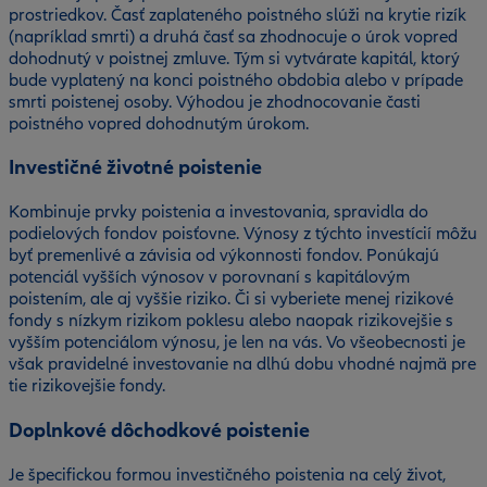
prostriedkov. Časť zaplateného poistného slúži na krytie rizík
(napríklad smrti) a druhá časť sa zhodnocuje o úrok vopred
dohodnutý v poistnej zmluve. Tým si vytvárate kapitál, ktorý
bude vyplatený na konci poistného obdobia alebo v prípade
smrti poistenej osoby. Výhodou je zhodnocovanie časti
poistného vopred dohodnutým úrokom.
Investičné životné poistenie
Kombinuje prvky poistenia a investovania, spravidla do
podielových fondov poisťovne. Výnosy z týchto investícií môžu
byť premenlivé a závisia od výkonnosti fondov. Ponúkajú
potenciál vyšších výnosov v porovnaní s kapitálovým
poistením, ale aj vyššie riziko. Či si vyberiete menej rizikové
fondy s nízkym rizikom poklesu alebo naopak rizikovejšie s
vyšším potenciálom výnosu, je len na vás. Vo všeobecnosti je
však pravidelné investovanie na dlhú dobu vhodné najmä pre
tie rizikovejšie fondy.
Doplnkové dôchodkové poistenie
Je špecifickou formou investičného poistenia na celý život,