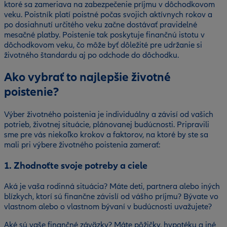
ktoré sa zameriava na zabezpečenie príjmu v dôchodkovom
veku. Poistník platí poistné počas svojich aktívnych rokov a
po dosiahnutí určitého veku začne dostávať pravidelné
mesačné platby. Poistenie tak poskytuje finančnú istotu v
dôchodkovom veku, čo môže byť dôležité pre udržanie si
životného štandardu aj po odchode do dôchodku.
Ako vybrať to najlepšie životné
poistenie?
Výber životného poistenia je individuálny a závisí od vašich
potrieb, životnej situácie, plánovanej budúcnosti. Pripravili
sme pre vás niekoľko krokov a faktorov, na ktoré by ste sa
mali pri výbere životného poistenia zamerať:
1. Zhodnoťte svoje potreby a ciele
Aká je vaša rodinná situácia? Máte deti, partnera alebo iných
blízkych, ktorí sú finančne závislí od vášho príjmu? Bývate vo
vlastnom alebo o vlastnom bývaní v budúcnosti uvažujete?
Aké sú vaše finančné záväzky? Máte pôžičky, hypotéku a iné