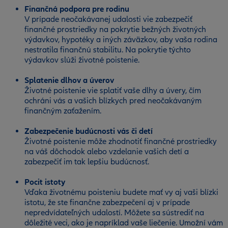
Finančná podpora pre rodinu
V prípade neočakávanej udalosti vie zabezpečiť
finančné prostriedky na pokrytie bežných životných
výdavkov, hypotéky a iných záväzkov, aby vaša rodina
nestratila finančnú stabilitu. Na pokrytie týchto
výdavkov slúži životné poistenie.
Splatenie dlhov a úverov
Životné poistenie vie splatiť vaše dlhy a úvery, čím
ochráni vás a vašich blízkych pred neočakávaným
finančným zaťažením.
Zabezpečenie budúcnosti vás či detí
Životné poistenie môže zhodnotiť finančné prostriedky
na váš dôchodok alebo vzdelanie vašich detí a
zabezpečiť im tak lepšiu budúcnosť.
Pocit istoty
Vďaka životnému poisteniu budete mať vy aj vaši blízki
istotu, že ste finančne zabezpečení aj v prípade
nepredvídateľných udalostí. Môžete sa sústrediť na
dôležité veci, ako je napríklad vaše liečenie. Umožní vám