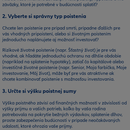
záväzky, ktoré je potrebné v budúcnosti splatiť?
2. Vyberte si správny typ poistenia
Chcete len poistenie pre prípad smrti, prípadne ďalších pre
vás vhodných pripoistení, alebo si životným poistením
jednoducho naplánujete aj možnosť investovať?
Rizikové životné poistenie (napr. Šťastný život) je pre vás
vhodné, ak hľadáte jednoduchú ochranu na dlhšie obdobie
(napríklad na splatenie hypotéky), zatiaľ čo kapitálové alebo
investičné životné poistenie (napr. Senior, Moja farbička, Moje
investovanie, Môj život), môže byť pre vás atraktívne ak
chcete kombinovať poistenie s možnosťou investovania.
3. Určte si výšku poistnej sumy
Výška poistného závisí od finančných možností v závislosti od
výšky príjmu a vašich potrieb, koľko by vaša rodina
potrebovala na pokrytie bežných výdavkov, splatenie dlhov,
proste zabezpečenia budúcnosti v prípade neočakávaných
udalostí, ktoré ohrozia vaše príjmy.