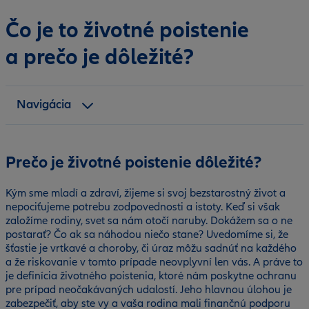
Čo je to životné poistenie
a prečo je dôležité?
Navigácia
Časté otázky
Prečo je životné poistenie dôležité?
Kým sme mladí a zdraví, žijeme si svoj bezstarostný život a
nepociťujeme potrebu zodpovednosti a istoty. Keď si však
založíme rodiny, svet sa nám otočí naruby. Dokážem sa o ne
postarať? Čo ak sa náhodou niečo stane? Uvedomíme si, že
šťastie je vrtkavé a choroby, či úraz môžu sadnúť na každého
a že riskovanie v tomto prípade neovplyvní len vás. A práve to
je definícia životného poistenia, ktoré nám poskytne ochranu
pre prípad neočakávaných udalostí. Jeho hlavnou úlohou je
zabezpečiť, aby ste vy a vaša rodina mali finančnú podporu