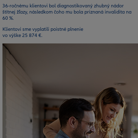
36-ročnému klientovi bol diagnostikovaný zhubný nádor
štítnej žľazy, následkom čoho mu bola priznaná invalidita na
60 %.
Klientovi sme vyplatili poistné plnenie
vo výške 25 874 €.