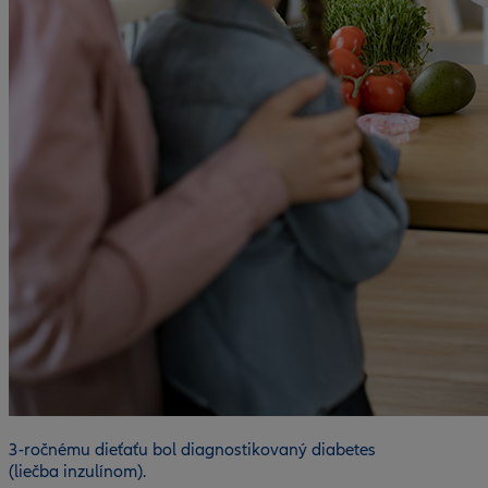
3-ročnému dieťaťu bol diagnostikovaný diabetes
(liečba inzulínom).