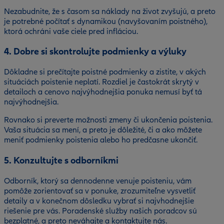
Nezabudnite, že s časom sa náklady na život zvyšujú, a preto
je potrebné počítať s dynamikou (navyšovaním poistného),
ktorá ochráni vaše ciele pred infláciou.
4. Dobre si skontrolujte podmienky a výluky
Dôkladne si prečítajte poistné podmienky a zistite, v akých
situáciách poistenie neplatí. Rozdiel je častokrát skrytý v
detailoch a cenovo najvýhodnejšia ponuka nemusí byť tá
najvýhodnejšia.
Rovnako si preverte možnosti zmeny či ukončenia poistenia.
Vaša situácia sa mení, a preto je dôležité, či a ako môžete
meniť podmienky poistenia alebo ho predčasne ukončiť.
5. Konzultujte s odborníkmi
Odborník, ktorý sa dennodenne venuje poisteniu, vám
pomôže zorientovať sa v ponuke, zrozumiteľne vysvetliť
detaily a v konečnom dôsledku vybrať si najvhodnejšie
riešenie pre vás. Poradenské služby našich poradcov sú
bezplatné, a preto neváhajte a kontaktujte nás.