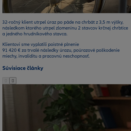
32-ročný klient utrpel úraz po páde na chrbát z 3,5 m výšky,
následkom ktorého utrpel zlomeninu 2 stavcov krčnej chrbtice
a jedného hrudníkového stavca.
Klientovi sme vyplatili poistné plnenie
91 420 € za trvalé následky úrazu, poúrazové poškodenie
miechy, invaliditu a pracovnú neschopnosť.
Súvisiace články