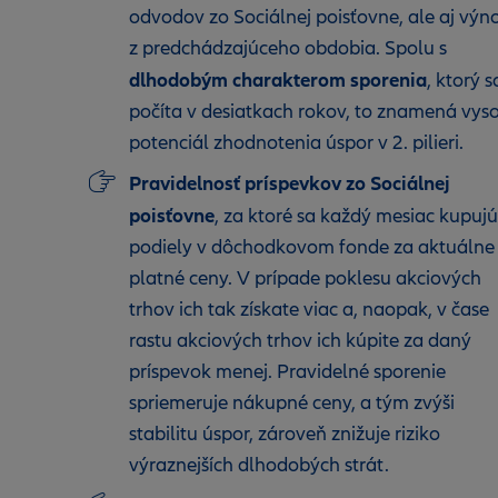
odvodov zo Sociálnej poisťovne, ale aj výn
z predchádzajúceho obdobia. Spolu s
dlhodobým charakterom sporenia
, ktorý s
počíta v desiatkach rokov, to znamená vys
potenciál zhodnotenia úspor v 2. pilieri.
Pravidelnosť príspevkov zo Sociálnej
poisťovne
, za ktoré sa každý mesiac kupujú
podiely v dôchodkovom fonde za aktuálne
platné ceny. V prípade poklesu akciových
trhov ich tak získate viac a, naopak, v čase
rastu akciových trhov ich kúpite za daný
príspevok menej. Pravidelné sporenie
spriemeruje nákupné ceny, a tým zvýši
stabilitu úspor, zároveň znižuje riziko
výraznejších dlhodobých strát.