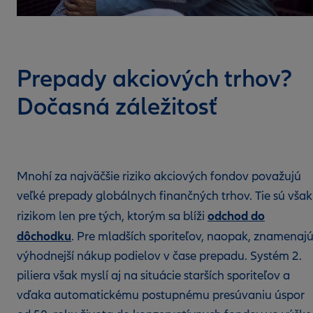
Prepady akciových trhov?
Dočasná záležitosť
Mnohí za najväčšie riziko akciových fondov považujú
veľké prepady globálnych finančných trhov. Tie sú však
odchod do
rizikom len pre tých, ktorým sa blíži
dôchodku
. Pre mladších sporiteľov, naopak, znamenaj
výhodnejší nákup podielov v čase prepadu. Systém 2.
piliera však myslí aj na situácie starších sporiteľov a
vďaka automatickému postupnému presúvaniu úspor