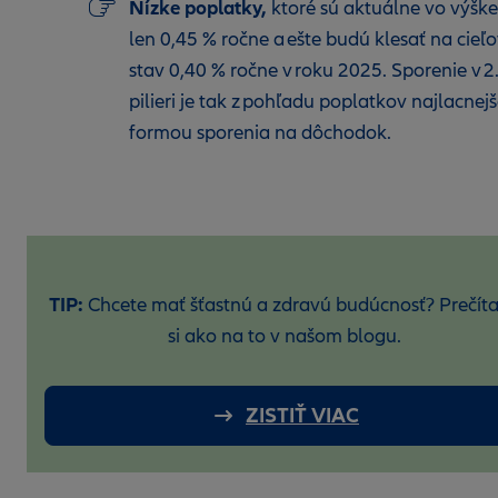
Nízke poplatky,
ktoré sú aktuálne vo výške
len 0,45 % ročne a ešte budú klesať na cieľ
stav 0,40 % ročne v roku 2025. Sporenie v 2
pilieri je tak z pohľadu poplatkov najlacnej
formou sporenia na dôchodok.
TIP:
Chcete mať šťastnú a zdravú budúcnosť? Prečíta
si ako na to v našom blogu.
ZISTIŤ VIAC