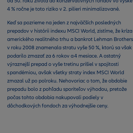
od 50. roku života do konzervatívnych fondov vo výške
4 % ročne je toto riziko v 2. pilieri minimalizované.
Keď sa pozrieme na jeden z najväčších posledných
prepadov v histórii indexu MSCI World, zistíme, že kríza
amerického realitného trhu a bankrot Lehman Brothers
v roku 2008 znamenala stratu vyše 50 %, ktorú sa však
podarilo zmazať za 6 rokov a 4 mesiace. A ostatný
výraznejší prepad o vyše tretinu prišiel v spojitosti
s pandémiou, avšak všetky straty index MSCI World
zmazal už po polroku. Nehovoriac o tom, že obdobie
prepadu bolo z pohľadu sporiteľov výhodou, pretože
počas tohto obdobia nakupovali podiely v
dôchodkových fondoch za výhodnejšie ceny.