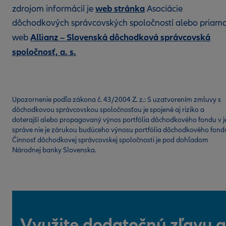
web stránka
zdrojom informácií je
Asociácie
dôchodkových správcovských spoločností alebo priam
Allianz – Slovenská dôchodková správcovská
web
spoločnosť, a. s.
Upozornenie podľa zákona č. 43/2004 Z. z.: S uzatvorením zmluvy s
dôchodkovou správcovskou spoločnosťou je spojené aj riziko a
doterajší alebo propagovaný výnos portfólia dôchodkového fondu v j
správe nie je zárukou budúceho výnosu portfólia dôchodkového fond
Činnosť dôchodkovej správcovskej spoločnosti je pod dohľadom
Národnej banky Slovenska.
Využite dodatočnú zľavu a