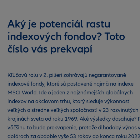
Aký je potenciál rastu
indexových fondov? Toto
číslo vás prekvapí
Kľúčovú rolu v 2. pilieri zohrávajú negarantované
indexové fondy, ktoré sú postavené najmä na indexe
MSCI World. Ide o jeden z najznámejších globálnych
indexov na akciovom trhu, ktorý sleduje výkonnosť
veľkých a stredne veľkých spoločností v 23 rozvinutých
krajinách sveta od roku 1969. Aké výsledky dosahuje? 
väčšinu to bude prekvapenie, pretože dlhodobý výnos 
dolároch za obdobie vyše 53 rokov do konca roku 2022