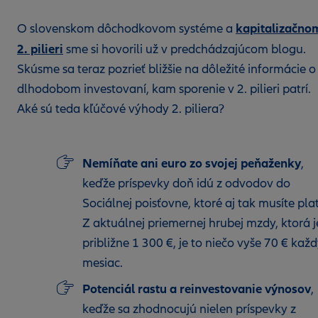
kapitalizačno
O slovenskom dôchodkovom systéme a
2. pilieri
sme si hovorili už v predchádzajúcom blogu.
Skúsme sa teraz pozrieť bližšie na dôležité informácie o
dlhodobom investovaní, kam sporenie v 2. pilieri patrí.
Aké sú teda kľúčové výhody 2. piliera?
Nemíňate ani euro zo svojej peňaženky
,
keďže príspevky doň idú z odvodov do
Sociálnej poisťovne, ktoré aj tak musíte plat
Z aktuálnej priemernej hrubej mzdy, ktorá j
približne 1 300 €, je to niečo vyše 70 € kaž
mesiac.
Potenciál rastu a reinvestovanie výnosov
,
keďže sa zhodnocujú nielen príspevky z