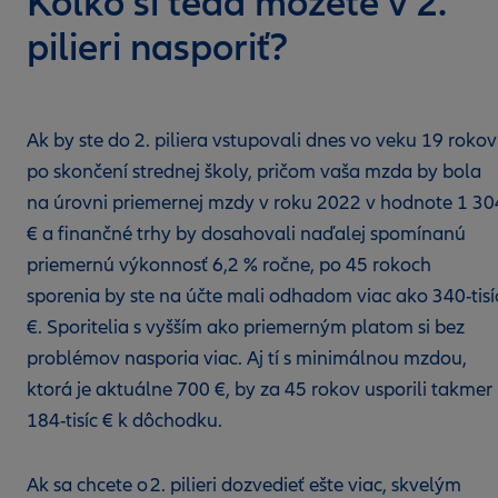
Koľko si teda môžete v 2.
pilieri nasporiť?
Ak by ste do 2. piliera vstupovali dnes vo veku 19 rokov
po skončení strednej školy, pričom vaša mzda by bola
na úrovni priemernej mzdy v roku 2022 v hodnote 1 30
€ a finančné trhy by dosahovali naďalej spomínanú
priemernú výkonnosť 6,2 % ročne, po 45 rokoch
sporenia by ste na účte mali odhadom viac ako 340-tisí
€. Sporitelia s vyšším ako priemerným platom si bez
problémov nasporia viac. Aj tí s minimálnou mzdou,
ktorá je aktuálne 700 €, by za 45 rokov usporili takmer
184-tisíc € k dôchodku.
Ak sa chcete o 2. pilieri dozvedieť ešte viac, skvelým