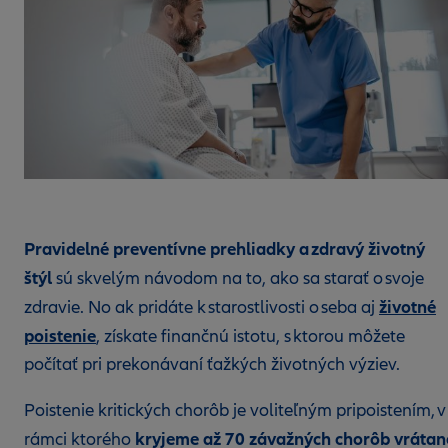
Pravidelné preventívne prehliadky a zdravý životný
štýl
sú skvelým návodom na to, ako sa starať o svoje
životné
zdravie. No ak pridáte k starostlivosti o seba aj
poistenie
, získate finančnú istotu, s ktorou môžete
počítať pri prekonávaní ťažkých životných výziev.
Poistenie kritických chorôb je voliteľným pripoistením, v
kryjeme až 70 závažných chorôb vrátan
rámci ktorého