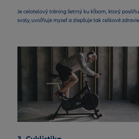
Je celotelový tréning šetrný ku kĺbom, ktorý posilňu
svaly, uvoľňuje myseľ a zlepšuje tak celkové zdravie