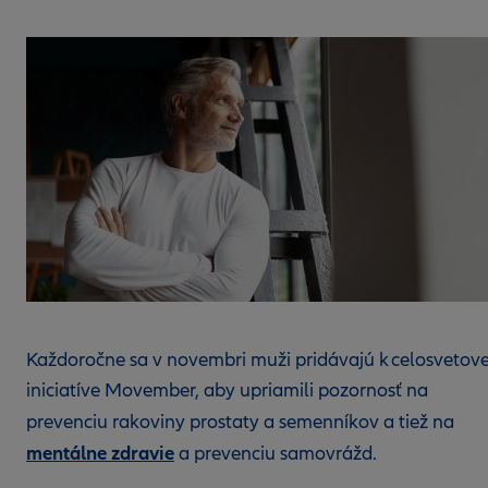
Každoročne sa v novembri muži pridávajú k celosvetove
iniciatíve Movember, aby upriamili pozornosť na
prevenciu rakoviny prostaty a semenníkov a tiež na
mentálne zdravie
a prevenciu samovrážd.