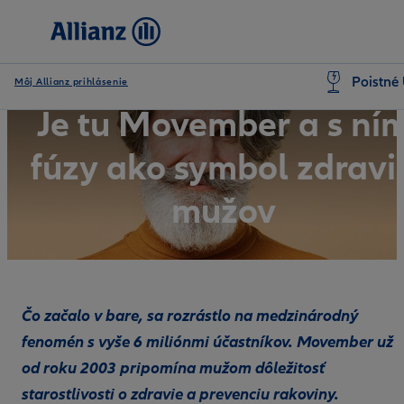
Poistné 
Môj Allianz prihlásenie
Je tu Movember a s ní
fúzy ako symbol zdravi
mužov
Čo začalo v bare, sa rozrástlo na medzinárodný
fenomén s vyše 6 miliónmi účastníkov. Movember už
od roku 2003 pripomína mužom dôležitosť
starostlivosti o zdravie a prevenciu rakoviny.