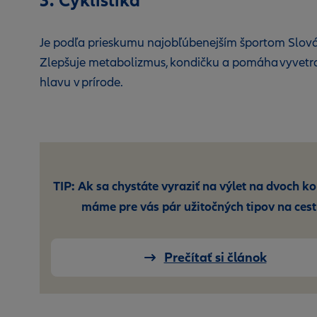
3. Cyklistika
Je podľa prieskumu najobľúbenejším športom Slov
Zlepšuje metabolizmus, kondičku a pomáha vyvetra
hlavu v prírode.
TIP: Ak sa chystáte vyraziť na výlet na dvoch ko
máme pre vás pár užitočných tipov na cest
Prečítať si článok