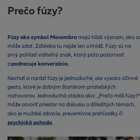
Prečo fúzy?
Fúzy ako symbol Movembra
majú hlbší význam, ako s
môže zdať. Zďaleka tu nejde len o imidž. Fúzy sú na
prvý pohľad viditeľný znak, ktorý púta pozornosť
podnecuje konverzácie.
a
Nechať si narásť fúzy je jednoduché, ale vysoko účinné
gesto, ktoré je dobrým štartérom priateľských
rozhovorov. Jednoduchá otázka ako: „Prečo máš fúzy?
môže otvoriť priestor na diskusiu o dôležitých témach,
ako je mužské zdravie, preventívne prehliadky či
psychická pohoda
.