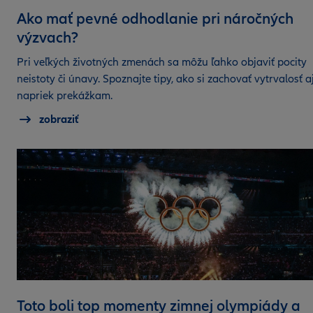
Ako mať pevné odhodlanie pri náročných
výzvach?
Pri veľkých životných zmenách sa môžu ľahko objaviť pocity
neistoty či únavy. Spoznajte tipy, ako si zachovať vytrvalosť a
napriek prekážkam.
zobraziť
Toto boli top momenty zimnej olympiády a