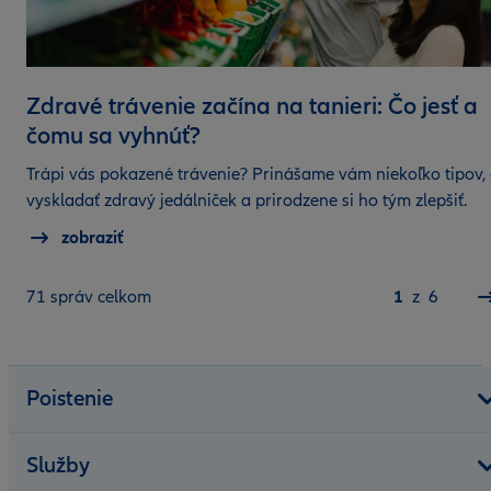
Zdravé trávenie začína na tanieri: Čo jesť a
čomu sa vyhnúť?
Trápi vás pokazené trávenie? Prinášame vám niekoľko tipov, 
vyskladať zdravý jedálniček a prirodzene si ho tým zlepšiť.
zobraziť
Ste tu:
71 správ celkom
1
z
6
Poistenie
Služby