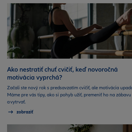
Ako nestratiť chuť cvičiť, keď novoročná
motivácia vyprchá?
Začali ste nový rok s predsavzatím cvičiť, ale motivácia upad
Máme pre vás tipy, ako si pohyb užiť, premeniť ho na zábavu
a vytrvať.
zobraziť