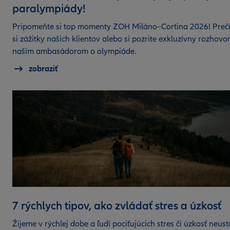
paralympiády!
Pripomeňte si top momenty ZOH Miláno–Cortina 2026! Prečí
si zážitky našich klientov alebo si pozrite exkluzívny rozhovor
naším ambasádorom o olympiáde.
zobraziť
7 rýchlych tipov, ako zvládať stres a úzkosť
Žijeme v rýchlej dobe a ľudí pociťujúcich stres či úzkosť neust