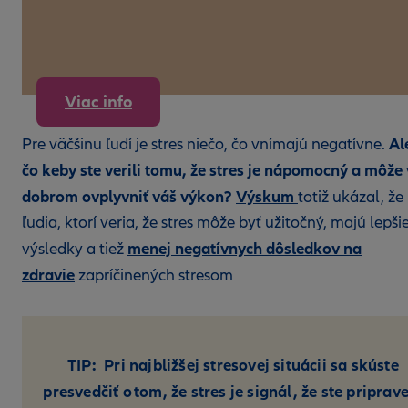
Viac info
Al
Pre väčšinu ľudí je stres niečo, čo vnímajú negatívne.
čo keby ste verili tomu, že stres je nápomocný a môže 
dobrom ovplyvniť váš výkon?
Výskum
totiž ukázal, že
ľudia, ktorí veria, že stres môže byť užitočný, majú lepši
menej negatívnych dôsledkov na
výsledky a tiež
zdravie
zapríčinených stresom
TIP: Pri najbližšej stresovej situácii sa skúste
presvedčiť o tom, že stres je signál, že ste priprav