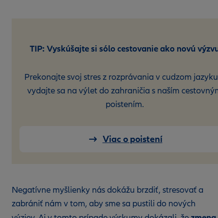
TIP: Vyskúšajte si sólo cestovanie ako novú výzv
Prekonajte svoj stres z rozprávania v cudzom jazyku
vydajte sa na výlet do zahraničia s naším cestovn
poistením.
Viac o poistení
Negatívne myšlienky nás dokážu brzdiť, stresovať a
zabrániť nám v tom, aby sme sa pustili do nových
zmena
výziev. Aj v tomto prípade výskumy dokázali, že