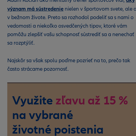
aký
Adam Kocian ako mentálny tréner športovcov vidí,
význam má sústredenie
nielen v športovom svete, ale a
v bežnom živote. Preto sa rozhodol podeliť sa s nami o
vedomosti a niekoľko osvedčených tipov, ktoré vám
pomôžu zlepšiť vašu schopnosť sústrediť sa a nenechať
sa rozptýliť.
Najskôr sa však spolu poďme pozrieť na to, prečo tak
často strácame pozornosť.
Využite
zľavu až 15 %
na vybrané
životné poistenia