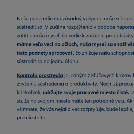
Naše prostredie má zásadný vplyv na našu schopn
sústrediť sa. Vizuálne rozptýlenia v podobe nepori
zahltia našu myseľ,
čo vedie k zníženiu produktivity
máme veľa vecí na očiach, naša myseľ sa snaží vš
tieto podnety spracovať,
čo znižuje našu schopnos
sústrediť sa na jednu úlohu.
Kontrola prostredia
je jedným z kľúčových krokov 
zvýšeniu sústredenia a produktivity. Nech už pracuj
udržujte svoje pracovné miesto čisté.
kdekoľvek,
Ui
sa, že na svojom mieste máte len potrebné veci. Ak 
všimnete, že vás nejaká vec rozptyľuje, bude lepšie,
premiestnite.