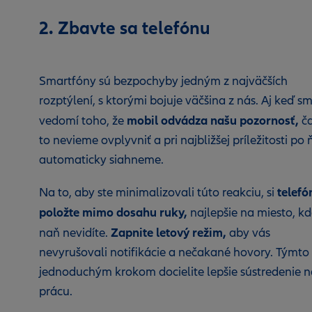
2. Zbavte sa telefónu
Smartfóny sú bezpochyby jedným z najväčších
rozptýlení, s ktorými bojuje väčšina z nás. Aj keď sm
mobil odvádza našu pozornosť,
vedomí toho, že
č
to nevieme ovplyvniť a pri najbližšej príležitosti po
automaticky siahneme.
telefó
Na to, aby ste minimalizovali túto reakciu, si
položte mimo dosahu ruky,
najlepšie na miesto, k
Zapnite letový režim,
naň nevidíte.
aby vás
nevyrušovali notifikácie a nečakané hovory. Týmto
jednoduchým krokom docielite lepšie sústredenie n
prácu.