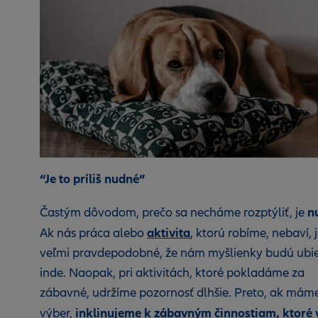
“Je to príliš nudné”
n
Častým dôvodom, prečo sa necháme rozptýliť, je
aktivita
Ak nás práca alebo
, ktorú robíme, nebaví, 
veľmi pravdepodobné, že nám myšlienky budú ubi
inde. Naopak, pri aktivitách, ktoré pokladáme za
zábavné, udržíme pozornosť dlhšie. Preto, ak mám
inklinujeme k zábavným činnostiam, ktoré 
výber,