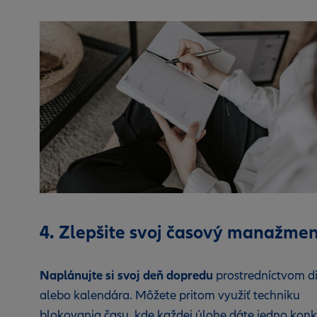
4. Zlepšite svoj časový manažmen
Naplánujte si svoj deň dopredu
prostredníctvom d
alebo kalendára. Môžete pritom využiť techniku
blokovania času, kde každej úlohe dáte jedno konk