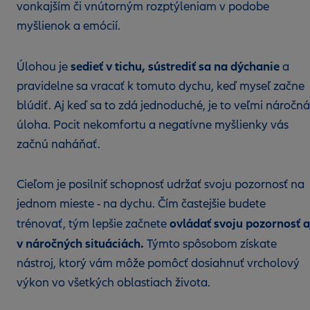
vonkajším či vnútorným rozptýleniam v podobe
myšlienok a emócií.
sedieť v tichu, sústrediť sa na dýchanie
Úlohou je
a
pravidelne sa vracať k tomuto dychu, keď myseľ začne
blúdiť. Aj keď sa to zdá jednoduché, je to veľmi náročná
úloha. Pocit nekomfortu a negatívne myšlienky vás
začnú naháňať.
Cieľom je posilniť schopnosť udržať svoju pozornosť na
jednom mieste - na dychu. Čím častejšie budete
ovládať svoju pozornosť a
trénovať, tým lepšie začnete
v náročných situáciách.
Týmto spôsobom získate
nástroj, ktorý vám môže pomôcť dosiahnuť vrcholový
výkon vo všetkých oblastiach života.