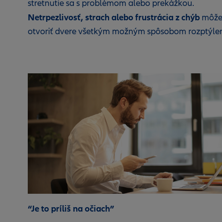
stretnutie sa s problémom alebo prekážkou.
Netrpezlivosť, strach alebo frustrácia z chýb
môž
otvoriť dvere všetkým možným spôsobom rozptýlen
“Je to príliš na očiach”