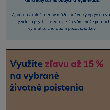
konkrétny čas na oddych a regeneráciu.
Aj pätnásť minút denne môže mať veľký vplyv na va
fyzické a psychické zdravie, čo vám môže pomôcť
vyhnúť sa chorobám počas sviatkov.
Využite
zľavu až 15 %
na vybrané
životné poistenia