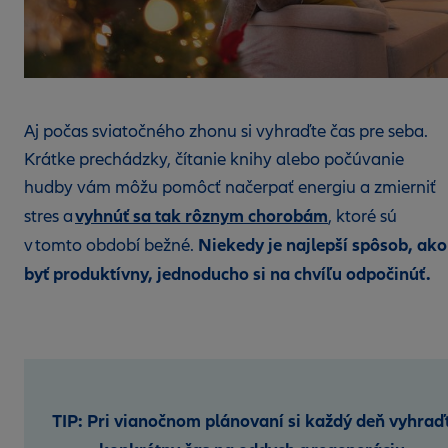
Aj počas sviatočného zhonu si vyhraďte čas pre seba.
Krátke prechádzky, čítanie knihy alebo počúvanie
hudby vám môžu pomôcť načerpať energiu a zmierniť
vyhnúť sa tak rôznym chorobám
stres a
, ktoré sú
Niekedy je najlepší spôsob, ako
v tomto období bežné.
byť produktívny, jednoducho si na chvíľu odpočinúť.
TIP: Pri vianočnom plánovaní si každý deň vyhraď