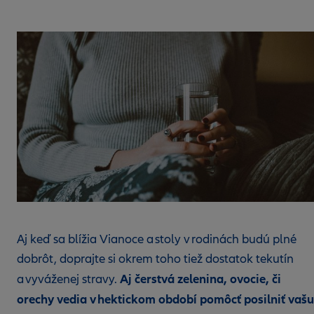
Aj keď sa blížia Vianoce a stoly v rodinách budú plné
dobrôt, doprajte si okrem toho tiež dostatok tekutín
Aj čerstvá zelenina, ovocie, či
a vyváženej stravy.
orechy vedia v hektickom období pomôcť posilniť vašu