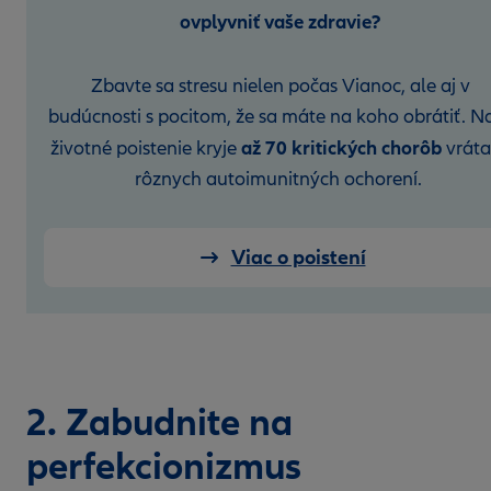
ovplyvniť vaše zdravie?
Zbavte sa stresu nielen počas Vianoc, ale aj v
budúcnosti s pocitom, že sa máte na koho obrátiť. N
až 70 kritických chorôb
životné poistenie kryje
vrát
rôznych autoimunitných ochorení.
Viac o poistení
2. Zabudnite na
perfekcionizmus