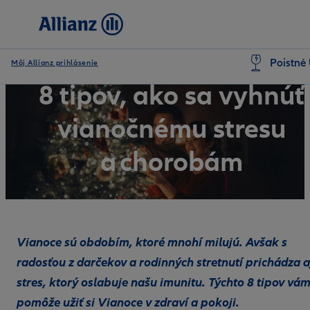
Poistné 
Môj Allianz prihlásenie
8 tipov, ako sa vyhnúť
vianočnému stresu
a chorobám
Vianoce sú obdobím, ktoré mnohí milujú. Avšak s
radosťou z darčekov a rodinných stretnutí prichádza a
stres, ktorý oslabuje našu imunitu. Týchto 8 tipov vá
pomôže užiť si Vianoce v zdraví a pokoji.