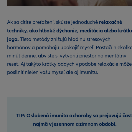
relaxačné
Ak sa cítite preťažení, skúste jednoduché
techniky, ako hlboké dýchanie, meditácia alebo krátk
joga.
Tieto metódy znižujú hladinu stresových
hormónov a pomáhajú upokojiť myseľ. Postačí niekoľk
minút denne, aby ste si vytvorili priestor na mentálny
reset. Aj takýto krátky oddych v podobe relaxácie môže
posilniť nielen vašu myseľ ale aj imunitu.
TIP: Oslabená imunita a choroby sa prejavujú čas
najmä v jesennom a zimnom období.