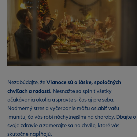
Vianoce sú o láske, spoločných
Nezabúdajte, že
chvíľach a radosti.
Nesnažte sa splniť všetky
očakávania okolia a spravte si čas aj pre seba.
Nadmerný stres a vyčerpanie môžu oslabiť vašu
imunitu, čo vás robí náchylnejšími na choroby. Dbajte o
svoje zdravie a zamerajte sa na chvíle, ktoré vás
skutočne napĺňajú.