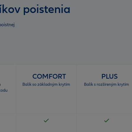
líkov poistenia
poistnej
COMFORT
PLUS
m
Balík so základným krytím
Balík s rozšíreným krytím
kodu