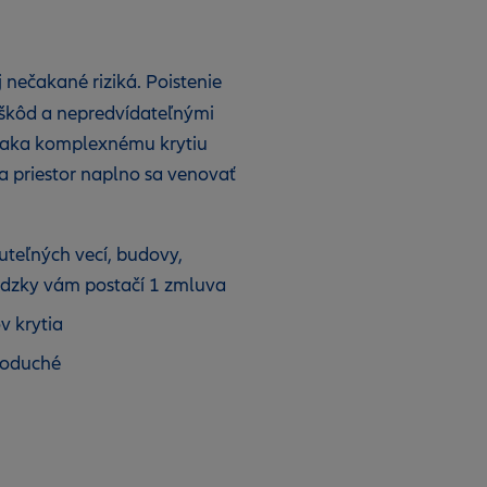
j nečakané riziká. Poistenie
 škôd a nepredvídateľnými
Vďaka komplexnému krytiu
 a priestor naplno sa venovať
uteľných vecí, budovy,
ádzky vám postačí 1 zmluva
v krytia
dnoduché