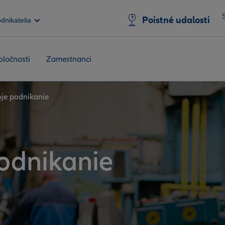
Poistné udalosti
dnikatelia
oločnosti
Zamestnanci
je podnikanie
podnikanie