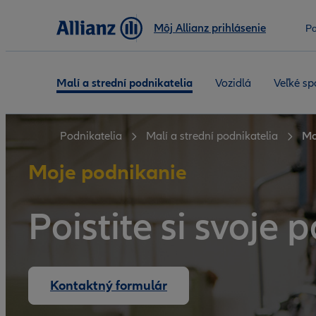
Môj Allianz prihlásenie
Po
Malí a strední podnikatelia
Vozidlá
Veľké sp
Podnikatelia
Malí a strední podnikatelia
Mo
Moje podnikanie
Poistite si svoje 
Kontaktný formulár