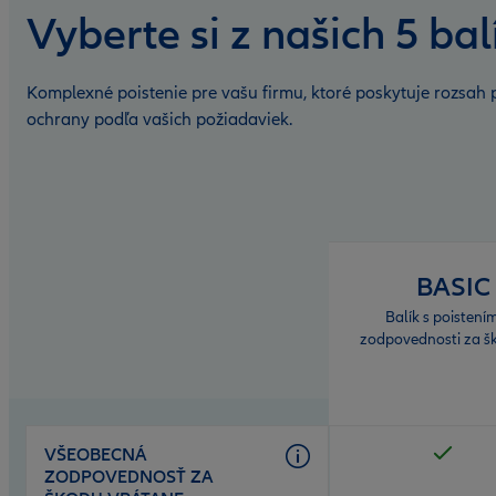
Vyberte si z našich 5 ba
Komplexné poistenie pre vašu firmu, ktoré poskytuje rozsah 
ochrany podľa vašich požiadaviek.
Open
product
comparison
table
BASIC
Balík s poistení
zodpovednosti za š
VŠEOBECNÁ
ZODPOVEDNOSŤ ZA