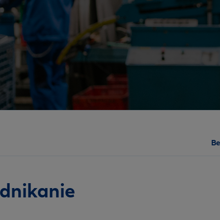
Be
odnikanie