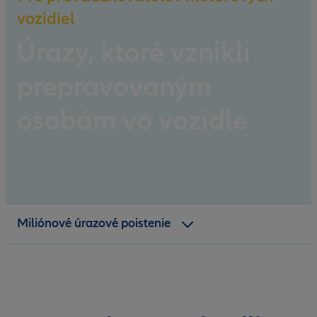
vozidiel
Úrazy, ktoré vznikli
prepravovaným
osobám vo vozidle
Benefity
Miliónové úrazové poistenie
Dokumenty