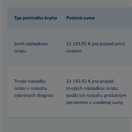
Typ poistného krytia
Poistná suma
Smrť následkom
33 193,92 € pre prípad smrti
úrazu
úrazom
Trvalé následky
33 193,92 € pre prípad
úrazu v rozsahu
trvalých následkov úrazu
vybraných diagnóz
podľa ich rozsahu príslušným
percentom z uvedenej sumy