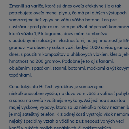
Zmenili sa variče, ktoré sú dnes oveľa efektívnejšie a tak
potrebujete oveľa menej plynu, čo má pri dlhých výstupoch
samozrejme tiež vplyv na váhu vášho batoha. Len pre
ilustráciu: pred pár rokmi som používal páperovú kombinéz
ktorá vážila 1,9 kilogramu, dnes mám kombinézu
s podobnými izolačnými vlastnosťami, no jej hmotnosť je 55
gramov. Horolezecký čakan vážil kedysi 1000 a viac gramov
dnes, s použitím kompozitov a uhlíkových vlákien, klesla je
hmotnosť na 200 gramov. Podobné je to aj s lanami,
oblečením, spacákmi, stanmi, batohmi, mačkami a výškovým
topánkami.
Cena takýchto Hi-Tech výrobkov je samozrejme
niekoľkonásobne vyššia, no dáva vám väčšiu voľnosť pohy
a šancu na oveľa kvalitnejšie výkony. Asi jedinou súčasťou
mojej výškovej výbavy, ktorá sa už niekoľko rokov nezmenil
je môj satelitný telefón. K žiadnej časti výstroja však nemám
nejaký špeciálny vzťah a väčšina z už nepoužívaných vecí
končí v rukách mojich nepálskych, či pakistanských