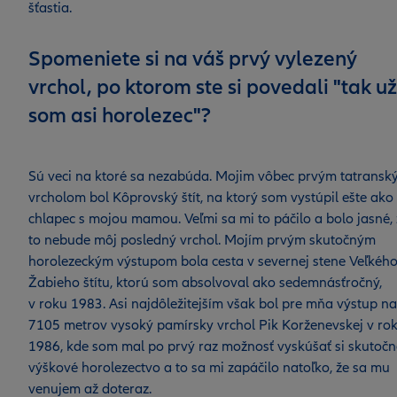
šťastia.
Spomeniete si na váš prvý vylezený
vrchol, po ktorom ste si povedali "tak už
som asi horolezec"?
Sú veci na ktoré sa nezabúda. Mojim vôbec prvým tatrans
vrcholom bol Kôprovský štít, na ktorý som vystúpil ešte ako
chlapec s mojou mamou. Veľmi sa mi to páčilo a bolo jasné, 
to nebude môj posledný vrchol. Mojím prvým skutočným
horolezeckým výstupom bola cesta v severnej stene Veľkéh
Žabieho štítu, ktorú som absolvoval ako sedemnásťročný,
v roku 1983. Asi najdôležitejším však bol pre mňa výstup na
7105 metrov vysoký pamírsky vrchol Pik Korženevskej v ro
1986, kde som mal po prvý raz možnosť vyskúšať si skutočn
výškové horolezectvo a to sa mi zapáčilo natoľko, že sa mu
venujem až doteraz.