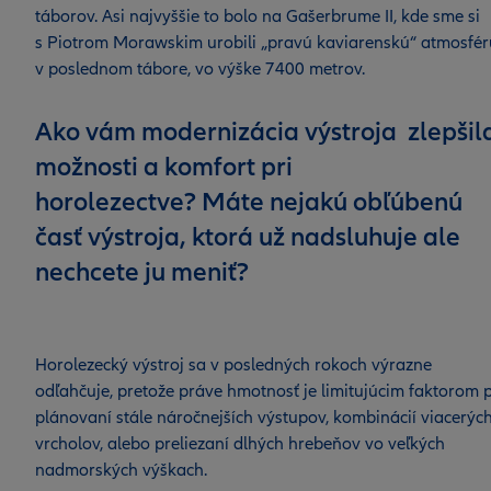
táborov. Asi najvyššie to bolo na Gašerbrume II, kde sme si
s Piotrom Morawskim urobili „pravú kaviarenskú“ atmosfér
v poslednom tábore, vo výške 7400 metrov.
Ako vám modernizácia výstroja zlepšil
možnosti a komfort pri
horolezectve?
Máte nejakú obľúbenú
časť výstroja, ktorá už nadsluhuje ale
nechcete ju meniť?
Horolezecký výstroj sa v posledných rokoch výrazne
odľahčuje, pretože práve hmotnosť je limitujúcim faktorom p
plánovaní stále náročnejších výstupov, kombinácií viacerýc
vrcholov, alebo preliezaní dlhých hrebeňov vo veľkých
nadmorských výškach.