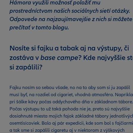
Hámora využili možnosť položiť mu
prostredníctvom našich sociálnych sietí otázky.
Odpovede na najzaujímavejšie z nich si môžete
prečítať v tomto blogu.
Nosíte si fajku a tabak aj na výstupy, či
zostáva v
base campe
? Kde najvyššie s
si zapálili?
Fajku nosím so sebou všade, no na to aby som si ju zapálil
musí byť, na rozdiel od cigariet, vhodná atmosféra. Napríkl
pri šálke kávy počas oddychového dňa v základnom tábore.
Počas výstupu to už taká pohoda nie je, preto sú najvyššie
dosiahnuté miesta mojich fajok základné tábory jednotlivýc
osemtisícoviek. Bolo aj pár expedícii, kde som bol s fajčiarm
a tak sme si zapálili cigaretu aj v niektorom z výškových