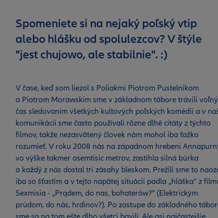
Spomeniete si na nejaký poľský vtip
alebo hlášku od spolulezcov? V štýle
"jest chujowo, ale stabilnie". :)
V čase, keď som liezol s Poliakmi Piotrom Pustelnikom
a Piotrom Morawskim sme v základnom tábore trávili voľný
čas sledovaním všetkých kultových poľských komédii a v na
komunikácii sme často používali rôzne dlhé citáty z týchto
filmov, takže nezasvätený človek nám mohol iba ťažko
rozumieť. V roku 2008 nás na západnom hrebeni Annapurn
vo výške takmer osemtisíc metrov, zastihla silná búrka
a každý z nás dostal tri zásahy bleskom. Prežili sme to naoz
iba so šťastím a v tejto napätej situácii padla „hláška“ z film
Sexmisia - „Prądem, do nas, bohaterów?” (Elektrickým
prúdom, do nás, hrdinov?). Po zostupe do základného tábo
sme sa na tom ešte dlho všetci bavili. Ale asi najčastejšie