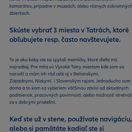
kamarátov, prípadne v múzeách, alebo rôznych súkromnýc
zbierkach.
Skúste vybrať 3 miesta v Tatrách, ktoré
obľubujete resp. často navštevujete.
To je ako keby ste sa spýtali mamičky, ktoré dieťa má
najradšej. Pre mňa sú Vysoké Tatry miestom kde som sa
narodil a mám ich rád celé aj s Belianskymi,
Západnými, Nízkymi i Slovenským rajom. Jednoducho som 
doma a to kam sa vyberiem väčšinou závisí od aktuálnych
podmienok, pracovných povinností, alebo možnosti stretnúť
sa s dobrými priateľmi.
Keď ste už v stene, používate navigáciu,
alebo si pamätáte kadiaľ ste si