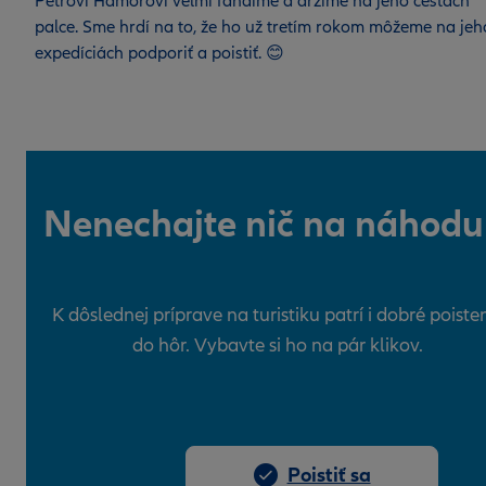
Petrovi Hámorovi veľmi fandíme a držíme na jeho cestách
palce. Sme hrdí na to, že ho už tretím rokom môžeme na jeh
expedíciách podporiť a poistiť. 😊
Nenechajte nič na náhodu
K dôslednej príprave na turistiku patrí i dobré poiste
do hôr. Vybavte si ho na pár klikov.
Poistiť sa