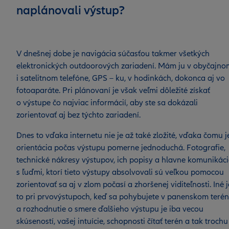
naplánovali výstup?
V dnešnej dobe je navigácia súčasťou takmer všetkých
elektronických outdoorových zariadení. Mám ju v obyčajno
i satelitnom telefóne, GPS – ku, v hodinkách, dokonca aj vo
fotoaparáte. Pri plánovaní je však veľmi dôležité získať
o výstupe čo najviac informácií, aby ste sa dokázali
zorientovať aj bez týchto zariadení.
Dnes to vďaka internetu nie je až také zložité, vďaka čomu j
orientácia počas výstupu pomerne jednoduchá. Fotografie,
technické nákresy výstupov, ich popisy a hlavne komunikác
s ľuďmi, ktorí tieto výstupy absolvovali sú veľkou pomocou
zorientovať sa aj v zlom počasí a zhoršenej viditeľnosti. Iné j
to pri prvovýstupoch, keď sa pohybujete v panenskom teré
a rozhodnutie o smere ďalšieho výstupu je iba vecou
skúseností, vašej intuície, schopnosti čítať terén a tak trochu