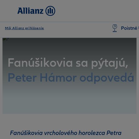
Poistné 
Môj Allianz prihlásenie
Fanúšikovia sa pýtajú,
Peter Hámor odpovedá
Fanúšikovia vrcholového horolezca Petra