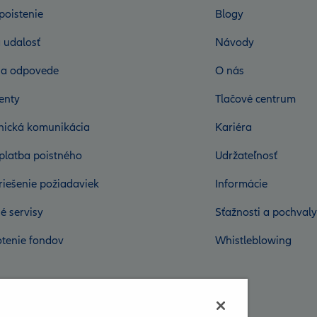
poistenie
Blogy
 udalosť
Návody
 a odpovede
O nás
enty
Tlačové centrum
onická komunikácia
Kariéra
platba poistného
Udržateľnosť
riešenie požiadaviek
Informácie
é servisy
Sťažnosti a pochvaly
tenie fondov
Whistleblowing