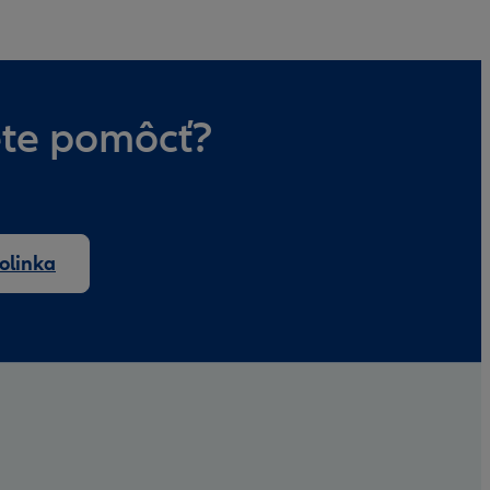
jete pomôcť?
folinka