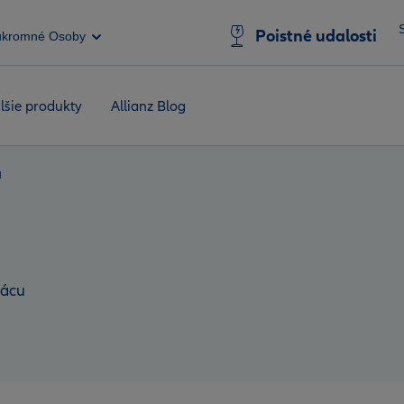
Poistné udalosti
úkromné Osoby
lšie produkty
Allianz Blog
u
rácu