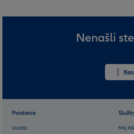
Nenašli ste
Kon
Poistenie
Služb
Vozidlá
Môj All