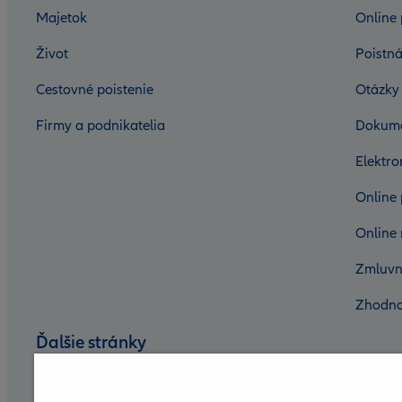
Majetok
Online 
Život
Poistná
Cestovné poistenie
Otázky
Firmy a podnikatelia
Dokum
Elektr
Online 
Online 
Zmluvn
Zhodno
Ďalšie stránky
Nadácia Allianz