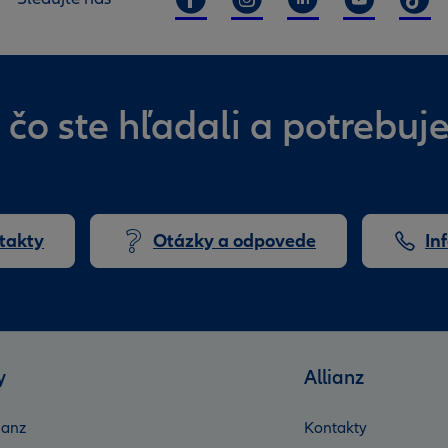
 čo ste hľadali a potrebu
takty
Otázky a odpovede
In
y
Allianz
ianz
Kontakty