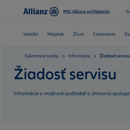
Môj Allianz prihlásenie
S
Vozidlá
Majetok
Život
Cestovanie
Ďa
Súkromné osoby
Informácie
Žiadosť servis
Žiadosť servisu
Informácie o možnosti požiadať o zmluvnú spolup