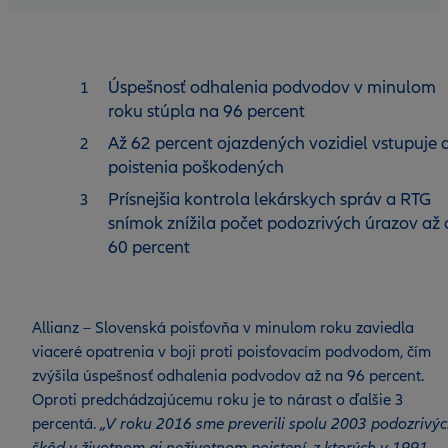
Úspešnosť odhalenia podvodov v minulom
roku stúpla na 96 percent
Až 62 percent ojazdených vozidiel vstupuje 
poistenia poškodených
Prísnejšia kontrola lekárskych správ a RTG
snímok znížila počet podozrivých úrazov až 
60 percent
Allianz – Slovenská poisťovňa v minulom roku zaviedla
viaceré opatrenia v boji proti poisťovacím podvodom, čím
zvýšila úspešnosť odhalenia podvodov až na 96 percent.
Oproti predchádzajúcemu roku je to nárast o ďalšie 3
percentá.
„V roku 2016 sme preverili spolu 2003 podozrivý