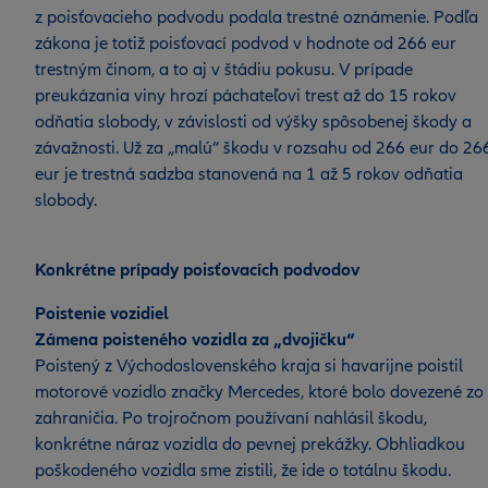
z poisťovacieho podvodu podala trestné oznámenie. Podľa
zákona je totiž poisťovací podvod v hodnote od 266 eur
trestným činom, a to aj v štádiu pokusu. V prípade
preukázania viny hrozí páchateľovi trest až do 15 rokov
odňatia slobody, v závislosti od výšky spôsobenej škody a
závažnosti. Už za „malú“ škodu v rozsahu od 266 eur do 26
eur je trestná sadzba stanovená na 1 až 5 rokov odňatia
slobody.
Konkrétne prípady poisťovacích podvodov
Poistenie vozidiel
Zámena poisteného vozidla za „dvojičku“
Poistený z Východoslovenského kraja si havarijne poistil
motorové vozidlo značky Mercedes, ktoré bolo dovezené zo
zahraničia. Po trojročnom používaní nahlásil škodu,
konkrétne náraz vozidla do pevnej prekážky. Obhliadkou
poškodeného vozidla sme zistili, že ide o totálnu škodu.