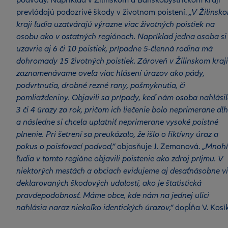
podvody. Napríklad v Žilinskom a Banskobystrickom kraji
prevládajú podozrivé škody v životnom poistení.
„V Žilinsk
kraji ľudia uzatvárajú výrazne viac životných poistiek na
osobu ako v ostatných regiónoch. Napríklad jedna osoba si
uzavrie aj 6 či 10 poistiek, prípadne 5-členná rodina má
dohromady 15 životných poistiek. Zároveň v Žilinskom kraji
zaznamenávame oveľa viac hlásení úrazov ako pády,
podvrtnutia, drobné rezné rany, pošmyknutia, či
pomliaždeniny. Objavili sa prípady, keď nám osoba nahlási
3 či 4 úrazy za rok, pričom ich liečenie bolo neprimerane dl
a následne si chcela uplatniť neprimerane vysoké poistné
plnenie. Pri šetrení sa preukázalo, že išlo o fiktívny úraz a
pokus o poisťovací podvod,“
objasňuje J. Zemanová.
„Mnohí
ľudia v tomto regióne objavili poistenie ako zdroj príjmu. V
niektorých mestách a obciach evidujeme aj desaťnásobne v
deklarovaných škodových udalostí, ako je štatistická
pravdepodobnosť. Máme obce, kde nám na jednej ulici
nahlásia naraz niekoľko identických úrazov,“
dopĺňa V. Kosík