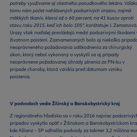
potreby využívame aj vlastného posudkového lekára. Vďak
tomu nám počet nahlásených podozrivých úrazov, najmä
mäkkých tkanív, klesol až o 60 percent, na 41 kusov oproti
stavu roku 2015, keď ich bolo 105“,
konštatuje J. Zemanová
Úrazy však naďalej prevládajú medzi podozrivými škodami 
životnom poistení. Zaznamenaných bolo aj niekoľko prípad
neoprávneného požadovania odškodnenia za chirurgický
úkon, ktorý nebol vykonaný a vyskytli sa aj prípady
neoprávnene požadovanej úhrady plnenia za PN-ku v
prípade choroby, ktorá vznikla pred dátumom vzniku
poistenia.
V podvodoch vedie Žilinský a Banskobystrický kraj
Z regionálneho hľadiska sa v roku 2016 najviac podozrivýc
prípadov vyskytlo opäť v Žilinskom a Banskobystrickom kraj
kde Allianz – SP odhalila podvody za takmer 3,2 milióna eur