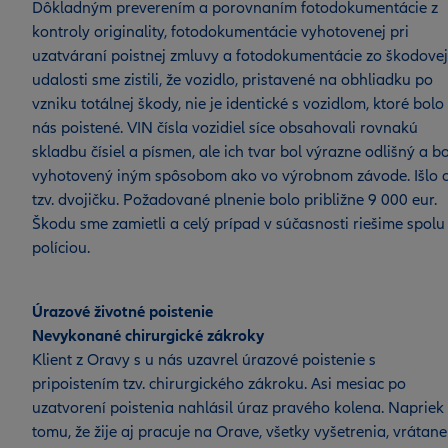
Dôkladným preverením a porovnaním fotodokumentácie z
kontroly originality, fotodokumentácie vyhotovenej pri
uzatváraní poistnej zmluvy a fotodokumentácie zo škodovej
udalosti sme zistili, že vozidlo, pristavené na obhliadku po
vzniku totálnej škody, nie je identické s vozidlom, ktoré bolo
nás poistené. VIN čísla vozidiel síce obsahovali rovnakú
skladbu čísiel a písmen, ale ich tvar bol výrazne odlišný a bo
vyhotovený iným spôsobom ako vo výrobnom závode. Išlo 
tzv. dvojičku. Požadované plnenie bolo približne 9 000 eur.
Škodu sme zamietli a celý prípad v súčasnosti riešime spolu
políciou.
Úrazové životné poistenie
Nevykonané chirurgické zákroky
Klient z Oravy s u nás uzavrel úrazové poistenie s
pripoistením tzv. chirurgického zákroku. Asi mesiac po
uzatvorení poistenia nahlásil úraz pravého kolena. Napriek
tomu, že žije aj pracuje na Orave, všetky vyšetrenia, vrátane