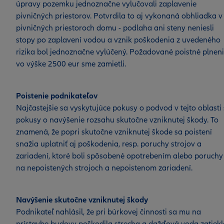
úpravy pozemku jednoznačne vylučovali zaplavenie
pivničných priestorov. Potvrdila to aj vykonaná obhliadka v
pivničných priestoroch domu - podlaha ani steny neniesli
stopy po zaplavení vodou a vznik poškodenia z uvedeného
rizika bol jednoznačne vylúčený. Požadované poistné plnen
vo výške 2500 eur sme zamietli.
Poistenie podnikateľov
Najčastejšie sa vyskytujúce pokusy o podvod v tejto oblasti
pokusy o navýšenie rozsahu skutočne vzniknutej škody. To
znamená, že popri skutočne vzniknutej škode sa poistení
snažia uplatniť aj poškodenia, resp. poruchy strojov a
zariadení, ktoré boli spôsobené opotrebením alebo poruchy
na nepoistených strojoch a nepoistenom zariadení.
Navýšenie skutočne vzniknutej škody
Podnikateľ nahlásil, že pri búrkovej činnosti sa mu na