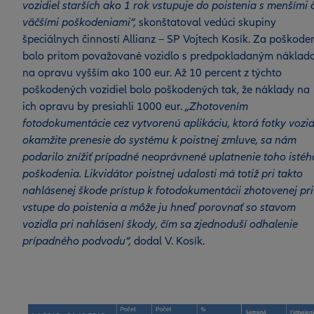
vozidiel starších ako 1 rok vstupuje do poistenia s menšími č
väčšími poškodeniami“,
skonštatoval vedúci skupiny
špeciálnych činností Allianz – SP Vojtech Kosík. Za poškode
bolo pritom považované vozidlo s predpokladaným nákla
na opravu vyšším ako 100 eur. Až 10 percent z týchto
poškodených vozidiel bolo poškodených tak, že náklady na
ich opravu by presiahli 1000 eur.
„Zhotovením
fotodokumentácie cez vytvorenú aplikáciu, ktorá fotky vozid
okamžite prenesie do systému k poistnej zmluve, sa nám
podarilo znížiť prípadné neoprávnené uplatnenie toho istéh
poškodenia. Likvidátor poistnej udalosti má totiž pri takto
nahlásenej škode prístup k fotodokumentácii zhotovenej pri
vstupe do poistenia a môže ju hneď porovnať so stavom
vozidla pri nahlásení škody, čím sa zjednoduší odhalenie
prípadného podvodu“,
dodal V. Kosík.