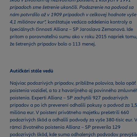
škôd v životnom aj neživotnom poistení, z ktorých v 1991
prípadoch sme šetrenie ukončili. Podozrenie na podvod sa
nám potvrdilo až v 1909 prípadoch v celkovej hodnote vyše
4,1 miliónov eur“,
konštatuje vedúca oddelenia kontroly a
špeciálnych činností Allianz – SP Jaroslava Zemanová. Ide
pritom o porovnateľnú sumu ako v roku 2015 napriek tomu
že šetrených prípadov bolo o 113 menej.
Autičkári stále vedú
Najviac podozrivých prípadov, približne polovica, bola opäť
poistenia vozidiel, a to z havarijného aj povinného zmluvné
poistenia. Experti Allianz – SP zachytili 927 podozrivých
prípadov a po ich preverení odhalili pokusy o podvod za 1,
milióna eur. V poistení privátneho majetku prešetrili 660
podozrivých škôd a odhalili podvody za vyše 380-tisíc eur. 
rámci životného poistenia Allianz – SP preverila 129
podozrivých škôd, kde suma odhalených podvodov prevýšil