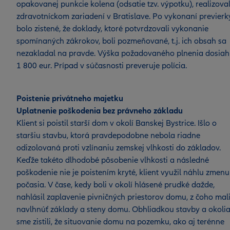
opakovanej punkcie kolena (odsatie tzv. výpotku), realizoval
zdravotníckom zariadení v Bratislave. Po vykonaní previerk
bolo zistené, že doklady, ktoré potvrdzovali vykonanie
spomínaných zákrokov, boli pozmeňované, t.j. ich obsah sa
nezakladal na pravde. Výška požadovaného plnenia dosiah
1 800 eur. Prípad v súčasnosti preveruje polícia.
Poistenie privátneho majetku
Uplatnenie poškodenia bez právneho základu
Klient si poistil starší dom v okolí Banskej Bystrice. Išlo o
staršiu stavbu, ktorá pravdepodobne nebola riadne
odizolovaná proti vzlínaniu zemskej vlhkosti do základov.
Keďže takéto dlhodobé pôsobenie vlhkosti a následné
poškodenie nie je poistením kryté, klient využil náhlu zmenu
počasia. V čase, kedy boli v okolí hlásené prudké dažde,
nahlásil zaplavenie pivničných priestorov domu, z čoho mal
navlhnúť základy a steny domu. Obhliadkou stavby a okoli
sme zistili, že situovanie domu na pozemku, ako aj terénne