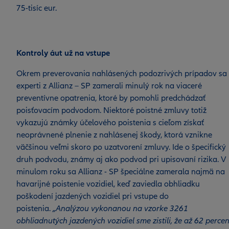
75-tisíc eur.
Kontroly áut už na vstupe
Okrem preverovania nahlásených podozrivých prípadov sa
experti z Allianz – SP zamerali minulý rok na viaceré
preventívne opatrenia, ktoré by pomohli predchádzať
poisťovacím podvodom. Niektoré poistné zmluvy totiž
vykazujú známky účelového poistenia s cieľom získať
neoprávnené plnenie z nahlásenej škody, ktorá vznikne
väčšinou veľmi skoro po uzatvorení zmluvy. Ide o špecifický
druh podvodu, známy aj ako podvod pri upisovaní rizika. V
minulom roku sa Allianz - SP špeciálne zamerala najmä na
havarijné poistenie vozidiel, keď zaviedla obhliadku
poškodení jazdených vozidiel pri vstupe do
poistenia.
„Analýzou vykonanou na vzorke 3261
obhliadnutých jazdených vozidiel sme zistili, že až 62 percen