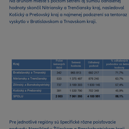
Na druhom mieste s počtom šetrení aj sumou odhalenej
hodnoty skončil Nitriansky a Trenčiansky kraj, nasledoval
Košický a Prešovský kraj a najmenej podozrení sa tentoraz
vyskytlo v Bratislavskom a Trnavskom kraji.
Pre jednotlivé regióny sú špecifické rôzne poisťovacie