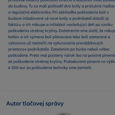
prístavbe budovy poškodila strecha a dažďová voda zatiekl
do budovy. Tu sa mali poškodiť dva kotly a príslušná riadia
a regulačná elektronika. Pri obhliadke poškodenia boli v
budove inštalované už nové kotly a podnikateľ doložil aj
faktúru o ich nákupe a inštalácii nasledujúci deň po vzniku
poškodenia strešnej krytiny. Došetrením sme zistili, že náku
kotlov a ich výmena boli plánované lebo boli zastarané a
výkonovo už nestačili na vykurovanie prevádzkových
priestorov podnikateľa. Zatečením po búrke neboli vôbec
poškodené. Preto mal poistený nárok iba na poistné plneni
za poškodenie strešnej krytiny. Požadované plnenie vo výšk
6 500 eur za poškodenie techniky sme zamietli.
Autor tlačovej správy