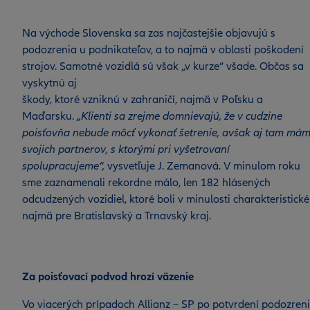
Na východe Slovenska sa zas najčastejšie objavujú s
podozrenia u podnikateľov, a to najmä v oblasti poškodení
strojov. Samotné vozidlá sú však „v kurze“ všade. Občas sa
vyskytnú aj
škody, ktoré vzniknú v zahraničí, najmä v Poľsku a
Maďarsku.
„Klienti sa zrejme domnievajú, že v cudzine
poisťovňa nebude môcť vykonať šetrenie, avšak aj tam má
svojich partnerov, s ktorými pri vyšetrovaní
spolupracujeme“,
vysvetľuje J. Zemanová. V minulom roku
sme zaznamenali rekordne málo, len 182 hlásených
odcudzených vozidiel, ktoré boli v minulosti charakteristické
najmä pre Bratislavský a Trnavský kraj.
Za poisťovací podvod hrozí väzenie
Vo viacerých prípadoch Allianz – SP po potvrdení podozren