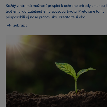
Každý z nás má možnosť prispieť k ochrane prírody zmenou 
lepšiemu, udržateľnejšiemu spôsobu života. Preto sme tomu
prispôsobili aj naše pracoviská. Prečítajte si ako.
zobraziť