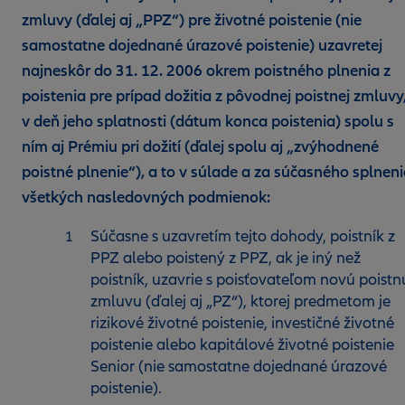
zmluvy (ďalej aj „PPZ“) pre životné poistenie (nie
samostatne dojednané úrazové poistenie) uzavretej
najneskôr do 31. 12. 2006 okrem poistného plnenia z
poistenia pre prípad dožitia z pôvodnej poistnej zmluvy
v deň jeho splatnosti (dátum konca poistenia) spolu s
ním aj Prémiu pri dožití (ďalej spolu aj „zvýhodnené
poistné plnenie“), a to v súlade a za súčasného splnen
všetkých nasledovných podmienok:
Súčasne s uzavretím tejto dohody, poistník z
PPZ alebo poistený z PPZ, ak je iný než
poistník, uzavrie s poisťovateľom novú poistn
zmluvu (ďalej aj „PZ“), ktorej predmetom je
rizikové životné poistenie, investičné životné
poistenie alebo kapitálové životné poistenie
Senior (nie samostatne dojednané úrazové
poistenie).