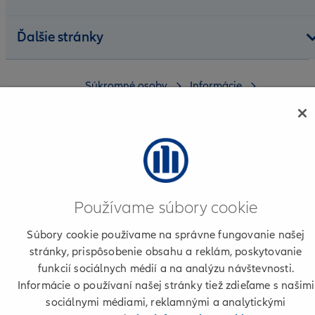
Ďalšie stránky
Súkromné osoby
Informácie
Informácie k poisteniu osôb
Informácie o poskytovateľovi
Používame súbory cookie
Podmienky používania a cookies
Súbory cookie používame na správne fungovanie našej
Osobné údaje
stránky, prispôsobenie obsahu a reklám, poskytovanie
funkcií sociálnych médií a na analýzu návštevnosti.
+421 2 50 122 222
Informácie o používaní našej stránky tiež zdieľame s našimi
sociálnymi médiami, reklamnými a analytickými