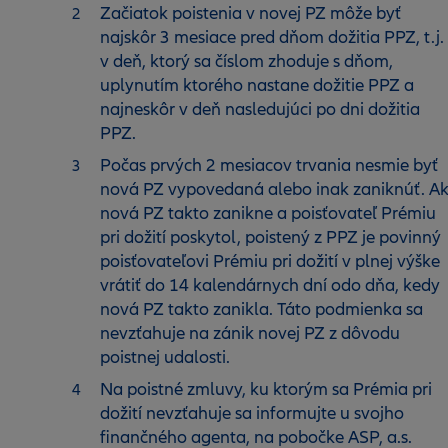
Začiatok poistenia v novej PZ môže byť
najskôr 3 mesiace pred dňom dožitia PPZ, t.j.
v deň, ktorý sa číslom zhoduje s dňom,
uplynutím ktorého nastane dožitie PPZ a
najneskôr v deň nasledujúci po dni dožitia
PPZ.
Počas prvých 2 mesiacov trvania nesmie byť
nová PZ vypovedaná alebo inak zaniknúť. A
nová PZ takto zanikne a poisťovateľ Prémiu
pri dožití poskytol, poistený z PPZ je povinný
poisťovateľovi Prémiu pri dožití v plnej výške
vrátiť do 14 kalendárnych dní odo dňa, kedy
nová PZ takto zanikla. Táto podmienka sa
nevzťahuje na zánik novej PZ z dôvodu
poistnej udalosti.
Na poistné zmluvy, ku ktorým sa Prémia pri
dožití nevzťahuje sa informujte u svojho
finančného agenta, na pobočke ASP, a.s.