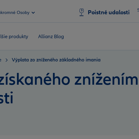
Poistné udalosti
úkromné Osoby
lšie produkty
Allianz Blog
e
Výplata zo zníženého základného imania
 získaného znížení
ti