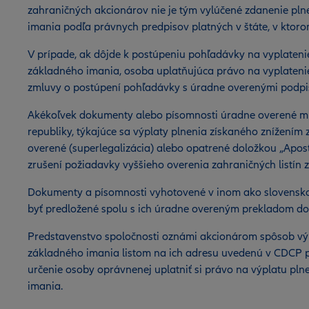
zahraničných akcionárov nie je tým vylúčené zdanenie pl
imania podľa právnych predpisov platných v štáte, v ktor
V prípade, ak dôjde k postúpeniu pohľadávky na vyplateni
základného imania, osoba uplatňujúca právo na vyplateni
zmluvy o postúpení pohľadávky s úradne overenými podpi
Akékoľvek dokumenty alebo písomnosti úradne overené mi
republiky, týkajúce sa výplaty plnenia získaného znížením
overené (superlegalizácia) alebo opatrené doložkou „Apos
zrušení požiadavky vyššieho overenia zahraničných listín z
Dokumenty a písomnosti vyhotovené v inom ako slovensk
byť predložené spolu s ich úradne overeným prekladom do
Predstavenstvo spoločnosti oznámi akcionárom spôsob výp
základného imania listom na ich adresu uvedenú v CDCP 
určenie osoby oprávnenej uplatniť si právo na výplatu pl
imania.