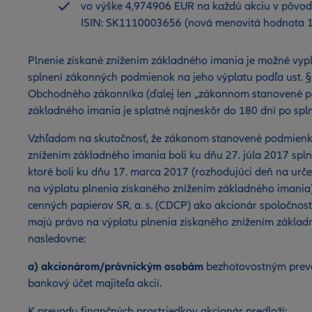
vo výške 4,974906 EUR na každú akciu v pôvod
ISIN: SK1110003656 (nová menovitá hodnota 1
Plnenie získané znížením základného imania je možné vypl
splnení zákonných podmienok na jeho výplatu podľa ust. § 2
Obchodného zákonníka (ďalej len „zákonnom stanovené po
základného imania je splatné najneskôr do 180 dní po s
Vzhľadom na skutočnosť, že zákonom stanovené podmienky
znížením základného imania boli ku dňu 27. júla 2017 spln
ktoré boli ku dňu 17. marca 2017 (rozhodujúci deň na urč
na výplatu plnenia získaného znížením základného imania
cenných papierov SR, a. s. (CDCP) ako akcionár spoločnosti 
majú právo na výplatu plnenia získaného znížením základ
nasledovne:
a) akcionárom/právnickým osobám
bezhotovostným prevo
bankový účet majiteľa akcií.
K prevodu finančných prostriedkov akcionár predloží: