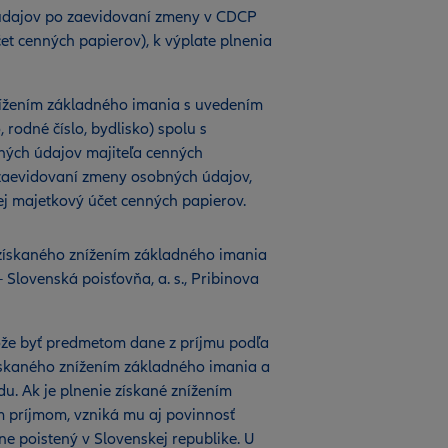
h údajov po zaevidovaní zmeny v CDCP
et cenných papierov), k výplate plnenia
nížením základného imania s uvedením
rodné číslo, bydlisko) spolu s
ných údajov majiteľa cenných
zaevidovaní zmeny osobných údajov,
ej majetkový účet cenných papierov.
 získaného znížením základného imania
– Slovenská poisťovňa, a. s., Pribinova
ôže byť predmetom dane z príjmu podľa
získaného znížením základného imania a
u. Ak je plnenie získané znížením
m príjmom, vzniká mu aj povinnosť
tne poistený v Slovenskej republike. U