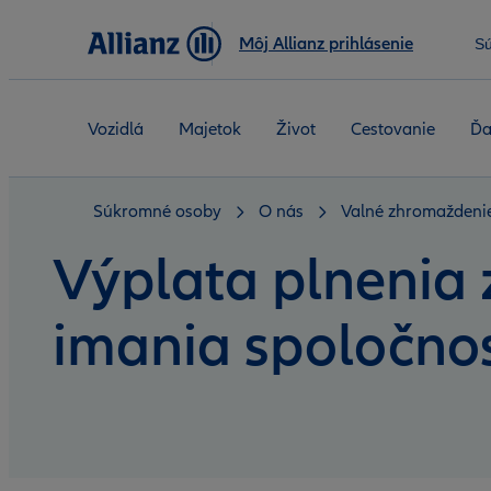
Môj Allianz prihlásenie
S
Vozidlá
Majetok
Život
Cestovanie
Ďa
Súkromné osoby
O nás
Valné zhromaždeni
Výplata plnenia
imania spoločnos