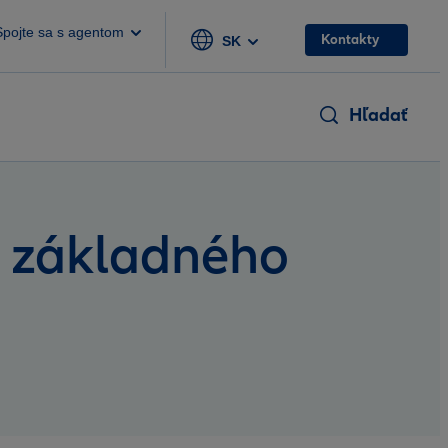
Spojte sa s agentom
Kontakty
SK
Hľadať
m základného