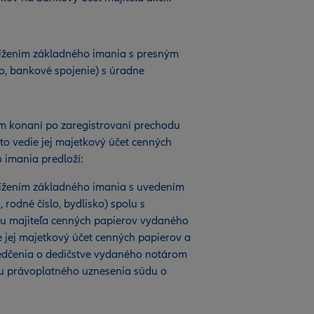
nížením základného imania s presným
o, bankové spojenie) s úradne
om konaní po zaregistrovaní prechodu
to vedie jej majetkový účet cenných
 imania predloží:
nížením základného imania s uvedením
rodné číslo, bydlisko) spolu s
tu majiteľa cenných papierov vydaného
 jej majetkový účet cenných papierov a
edčenia o dedičstve vydaného notárom
u právoplatného uznesenia súdu o