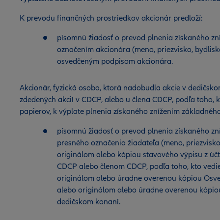
K prevodu finančných prostriedkov akcionár predloží:
písomnú žiadosť o prevod plnenia získaného z
označením akcionára (meno, priezvisko, bydlisk
osvedčeným podpisom akcionára.
Akcionár, fyzická osoba, ktorá nadobudla akcie v dedičsk
zdedených akcií v CDCP, alebo u člena CDCP, podľa toho, k
papierov, k výplate plnenia získaného znížením základného
písomnú žiadosť o prevod plnenia získaného z
presného označenia žiadateľa (meno, priezvisko, 
originálom alebo kópiou stavového výpisu z úč
CDCP alebo členom CDCP, podľa toho, kto vedie
originálom alebo úradne overenou kópiou Osv
alebo originálom alebo úradne overenou kópio
dedičskom konaní.