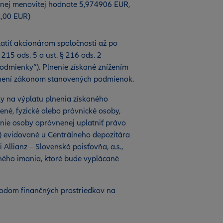
nej menovitej hodnote 5,974906 EUR,
,00 EUR)
atiť akcionárom spoločnosti až po
15 ods. 5 a ust. § 216 ods. 2
dmienky“). Plnenie získané znížením
plnení zákonom stanovených podmienok.
 na výplatu plnenia získaného
ené, fyzické alebo právnické osoby,
enie osoby oprávnenej uplatniť právo
) evidované u Centrálneho depozitára
Allianz – Slovenská poisťovňa, a.s.,
ného imania, ktoré bude vyplácané
dom finančných prostriedkov na