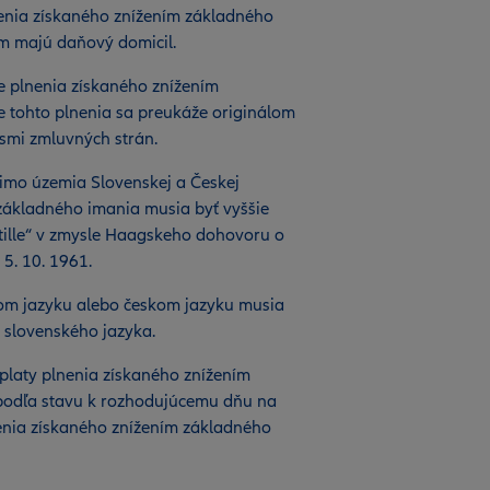
nenia získaného znížením základného
om majú daňový domicil.
e plnenia získaného znížením
e tohto plnenia sa preukáže originálom
smi zmluvných strán.
mo územia Slovenskej a Českej
 základného imania musia byť vyššie
tille“ v zmysle Haagskeho dohovoru o
 5. 10. 1961.
om jazyku alebo českom jazyku musia
 slovenského jazyka.
laty plnenia získaného znížením
podľa stavu k rozhodujúcemu dňu na
nenia získaného znížením základného