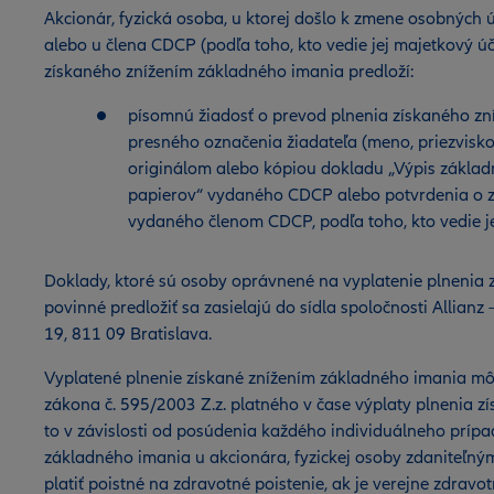
Akcionár, fyzická osoba, u ktorej došlo k zmene osobnýc
alebo u člena CDCP (podľa toho, kto vedie jej majetkový úč
získaného znížením základného imania predloží:
písomnú žiadosť o prevod plnenia získaného z
presného označenia žiadateľa (meno, priezvisko, 
originálom alebo kópiou dokladu „Výpis základ
papierov“ vydaného CDCP alebo potvrdenia o 
vydaného členom CDCP, podľa toho, kto vedie j
Doklady, ktoré sú osoby oprávnené na vyplatenie plnenia
povinné predložiť sa zasielajú do sídla spoločnosti Allianz 
19, 811 09 Bratislava.
Vyplatené plnenie získané znížením základného imania m
zákona č. 595/2003 Z.z. platného v čase výplaty plnenia 
to v závislosti od posúdenia každého individuálneho prípad
základného imania u akcionára, fyzickej osoby zdaniteľný
platiť poistné na zdravotné poistenie, ak je verejne zdravo