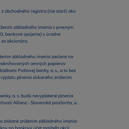
 z obchodného registra (nie starší ako
nížením základného imania s presným
O, bankové spojenie) s úradne
za akcionára.
ížením základného imania zaslané na
 zaknihovaných cenných papierov
kami Poštovej banky, a. s., a to bez
 výplatu plnenia získaného znížením
anky, a. s. budú nevyplatené plnenia
nosti Allianz - Slovenská poisťovňa, a.
e získané znížením základného imania
ov na bankový účet majiteľa akcií.