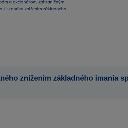
obám a akcionárom, zahraničným
ia získaného znížením základného
aného znížením základného imania sp