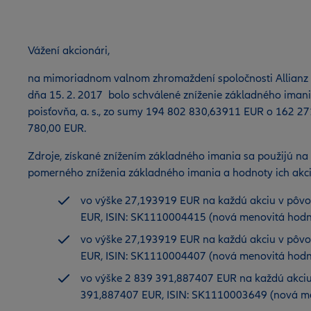
Vážení akcionári,
na mimoriadnom valnom zhromaždení spoločnosti Allianz –
dňa 15. 2. 2017 bolo schválené zníženie základného imani
poisťovňa, a. s., zo sumy 194 802 830,63911 EUR o 162 
780,00 EUR.
Zdroje, získané znížením základného imania sa použijú na
pomerného zníženia základného imania a hodnoty ich akci
vo výške 27,193919 EUR na každú akciu v pôv
EUR, ISIN: SK1110004415 (nová menovitá hodn
vo výške 27,193919 EUR na každú akciu v pôv
EUR, ISIN: SK1110004407 (nová menovitá hodn
vo výške 2 839 391,887407 EUR na každú akciu
391,887407 EUR, ISIN: SK1110003649 (nová m