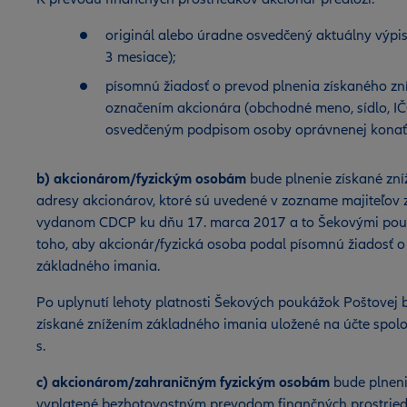
originál alebo úradne osvedčený aktuálny výpis
3 mesiace);
písomnú žiadosť o prevod plnenia získaného z
označením akcionára (obchodné meno, sídlo, IČ
osvedčeným podpisom osoby oprávnenej konať 
b) akcionárom/fyzickým osobám
bude plnenie získané zn
adresy akcionárov, ktoré sú uvedené v zozname majiteľov
vydanom CDCP ku dňu 17. marca 2017 a to Šekovými poukáž
toho, aby akcionár/fyzická osoba podal písomnú žiadosť o
základného imania.
Po uplynutí lehoty platnosti Šekových poukážok Poštovej b
získané znížením základného imania uložené na účte spoloč
s.
c) akcionárom/zahraničným fyzickým osobám
bude plneni
vyplatené bezhotovostným prevodom finančných prostriedk