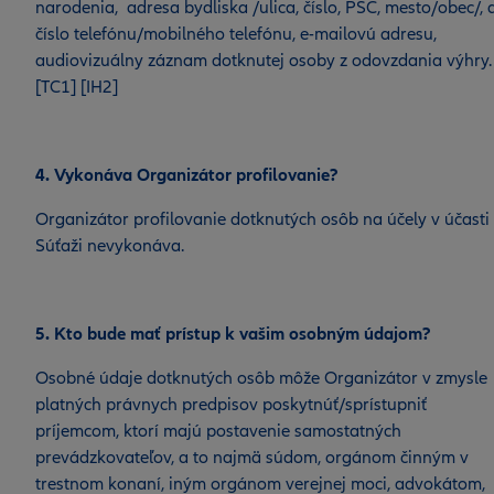
narodenia, adresa bydliska /ulica, číslo, PSČ, mesto/obec/, 
číslo telefónu/mobilného telefónu, e-mailovú adresu,
audiovizuálny záznam dotknutej osoby z odovzdania výhry.
[TC1] [IH2]
4. Vykonáva Organizátor profilovanie?
Organizátor profilovanie dotknutých osôb na účely v účasti
Súťaži nevykonáva.
5. Kto bude mať prístup k vašim osobným údajom?
Osobné údaje dotknutých osôb môže Organizátor v zmysle
platných právnych predpisov poskytnúť/sprístupniť
príjemcom, ktorí majú postavenie samostatných
prevádzkovateľov, a to najmä súdom, orgánom činným v
trestnom konaní, iným orgánom verejnej moci, advokátom,