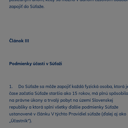
zapojiť do Súťaže.
Článok III
Podmienky účasti v Súťaži
1. Do Súťaže sa môže zapojiť každá fyzická osoba, ktorá j
čase začatia Súťaže staršia ako 15 rokov, má plnú spôsobilo
na právne úkony a trvalý pobyt na území Slovenskej
republiky a ktorá splní všetky ďalšie podmienky Súťaže
ustanovené v článku V týchto Pravidiel súťaže (ďalej aj ako
„Účastník“).