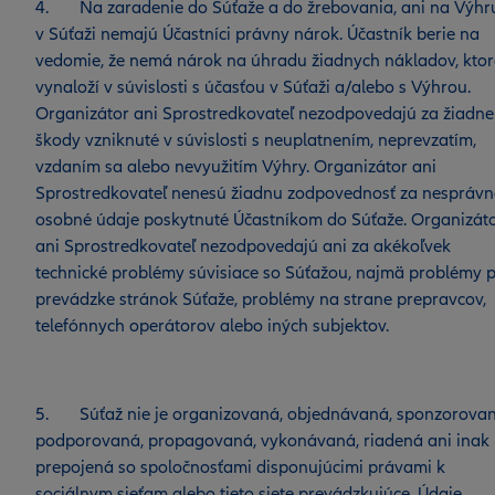
4. Na zaradenie do Súťaže a do žrebovania, ani na Výhr
v Súťaži nemajú Účastníci právny nárok. Účastník berie na
vedomie, že nemá nárok na úhradu žiadnych nákladov, ktor
vynaloží v súvislosti s účasťou v Súťaži a/alebo s Výhrou.
Organizátor ani Sprostredkovateľ nezodpovedajú za žiadne
škody vzniknuté v súvislosti s neuplatnením, neprevzatím,
vzdaním sa alebo nevyužitím Výhry. Organizátor ani
Sprostredkovateľ nenesú žiadnu zodpovednosť za nesprávn
osobné údaje poskytnuté Účastníkom do Súťaže. Organizát
ani Sprostredkovateľ nezodpovedajú ani za akékoľvek
technické problémy súvisiace so Súťažou, najmä problémy p
prevádzke stránok Súťaže, problémy na strane prepravcov,
telefónnych operátorov alebo iných subjektov.
5. Súťaž nie je organizovaná, objednávaná, sponzorovan
podporovaná, propagovaná, vykonávaná, riadená ani inak
prepojená so spoločnosťami disponujúcimi právami k
sociálnym sieťam alebo tieto siete prevádzkujúce. Údaje,