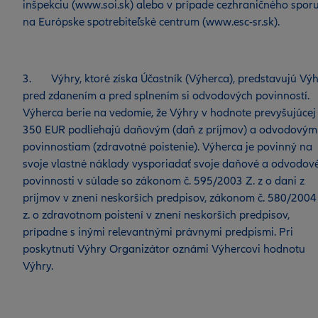
inšpekciu (www.soi.sk) alebo v prípade cezhraničného spor
na Európske spotrebiteľské centrum (www.esc-sr.sk).
3. Výhry, ktoré získa Účastník (Výherca), predstavujú Vý
pred zdanením a pred splnením si odvodových povinností.
Výherca berie na vedomie, že Výhry v hodnote prevyšujúcej
350 EUR podliehajú daňovým (daň z príjmov) a odvodovým
povinnostiam (zdravotné poistenie). Výherca je povinný na
svoje vlastné náklady vysporiadať svoje daňové a odvodov
povinnosti v súlade so zákonom č. 595/2003 Z. z o dani z
príjmov v znení neskorších predpisov, zákonom č. 580/2004
z. o zdravotnom poistení v znení neskorších predpisov,
prípadne s inými relevantnými právnymi predpismi. Pri
poskytnutí Výhry Organizátor oznámi Výhercovi hodnotu
Výhry.