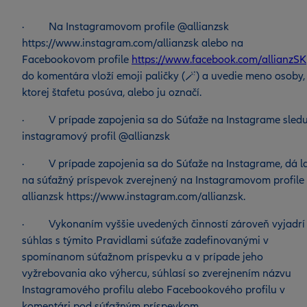
· Na Instagramovom profile @allianzsk
https://www.instagram.com/allianzsk alebo na
Facebookovom profile
https://www.facebook.com/allianzSK
do komentára vloží emoji paličky (🪄) a uvedie meno osoby,
ktorej štafetu posúva, alebo ju označí.
· V prípade zapojenia sa do Súťaže na Instagrame sledu
instagramový profil @allianzsk
· V prípade zapojenia sa do Súťaže na Instagrame, dá la
na súťažný príspevok zverejnený na Instagramovom profile
allianzsk https://www.instagram.com/allianzsk.
· Vykonaním vyššie uvedených činností zároveň vyjadrí
súhlas s týmito Pravidlami súťaže zadefinovanými v
spomínanom súťažnom príspevku a v prípade jeho
vyžrebovania ako výhercu, súhlasí so zverejnením názvu
Instagramového profilu alebo Facebookového profilu v
komentári pod súťažným príspevkom.