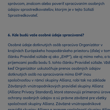
správcom, znalcom alebo poveriť spracúvaním osobných
údajov sprostredkovateľov, ktorým je v tejto Súťaži
Sprostredkovateľ.
6. Kde budú vaše osobné údaje spracúvané?
Osobné údaje dotknutých osôb spracúva Organizátor v
krajinách Európskeho hospodárskeho priestoru (ďalej v to
článku Pravidiel súťaže aj ako „EHP“), ale aj mimo neho, a t
príjemcami podľa bodu 5. tohto článku Pravidiel súťaže. Vžd
keď Organizátor uskutočňuje prenos osobných údajov
dotknutých osôb na spracúvanie mimo EHP inou
spoločnosťou v rámci skupiny Allianz, robí tak na základe
Záväzných vnútropodnikových pravidiel skupiny Allianz
(Allianz Privacy Standard), ktoré stanovujú primeranú úrov
ochrany osobných údajov a sú právne záväzné pre všetky
spoločnosti skupiny Allianz. Záväzné vnútropodnikové
pravidlá skupiny Allianz a zoznam spoločností skupiny Allia