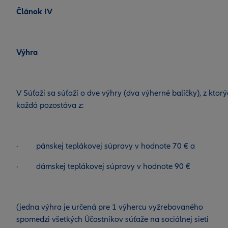
Článok IV
Výhra
V Súťaži sa súťaží o dve výhry (dva výherné balíčky), z ktor
každá pozostáva z:
· pánskej teplákovej súpravy v hodnote 70 € a
· dámskej teplákovej súpravy v hodnote 90 €
(jedna výhra je určená pre 1 výhercu vyžrebovaného
spomedzi všetkých Účastníkov súťaže na sociálnej sieti