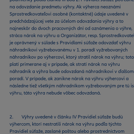
na odovzdanie predmetu výhry. Ak výherca neoznámi
Sprostredkovateľovi osobné (kontaktné) údaje uvedené v
predchádzajúcej vete za účelom odovzdania výhry a to
najneskôr do dvoch pracovných dní od oznámenia o výhre,
stráca nárok na výhru a Organizátor, resp. Sprostredkovate
je oprávnený v súlade s Pravidlami súťaže odovzdať výhru
náhradníkovi vyžrebovanému v 1. poradí vyžrebovaných
náhradníkov po výhercovi, ktorý stratil nárok na výhru; toto
platí primerane aj v prípade, ak stratí nárok na výhru
náhradník a výhra bude odovzdaná náhradníkovi v ďalšom
poradí. V prípade, ak zanikne nárok na výhru výhercovi a
následne tiež všetkým náhradníkom vyžrebovaným pre tú is
výhru, táto výhra nebude vôbec odovzdaná.
2. Výhry uvedené v článku IV Pravidiel súťaže budú
výhercom, ktorí nestratili nárok na výhru podľa týchto
Pravidiel súťaže, zaslané poštou alebo prostredníctvom