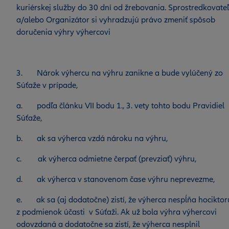
kuriérskej služby do 30 dní od žrebovania. Sprostredkovateľ
a/alebo Organizátor si vyhradzujú právo zmeniť spôsob
doručenia výhry výhercovi
3. Nárok výhercu na výhru zanikne a bude vylúčený zo
Súťaže v prípade,
a. podľa článku VII bodu 1., 3. vety tohto bodu Pravidiel
Súťaže,
b. ak sa výherca vzdá nároku na výhru,
c. ak výherca odmietne čerpať (prevziať) výhru,
d. ak výherca v stanovenom čase výhru neprevezme,
e. ak sa (aj dodatočne) zistí, že výherca nespĺňa hociktor
z podmienok účasti v Súťaži. Ak už bola výhra výhercovi
odovzdaná a dodatočne sa zistí, že výherca nesplnil