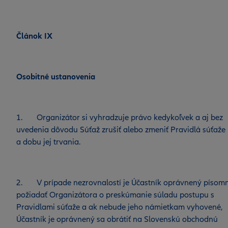
Článok IX
Osobitné ustanovenia
1. Organizátor si vyhradzuje právo kedykoľvek a aj bez
uvedenia dôvodu Súťaž zrušiť alebo zmeniť Pravidlá súťaže
a dobu jej trvania.
2. V prípade nezrovnalostí je Účastník oprávnený písom
požiadať Organizátora o preskúmanie súladu postupu s
Pravidlami súťaže a ak nebude jeho námietkam vyhovené,
Účastník je oprávnený sa obrátiť na Slovenskú obchodnú