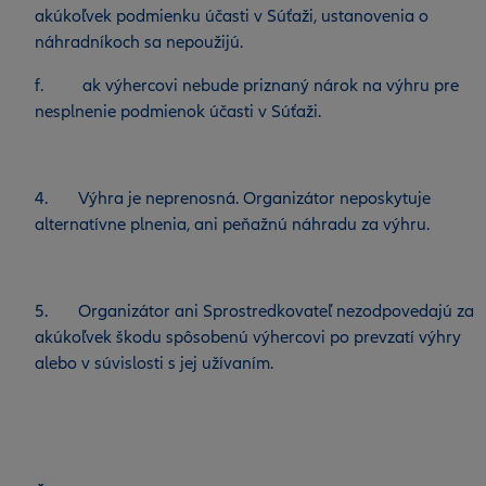
akúkoľvek podmienku účasti v Súťaži, ustanovenia o
náhradníkoch sa nepoužijú.
f. ak výhercovi nebude priznaný nárok na výhru pre
nesplnenie podmienok účasti v Súťaži.
4. Výhra je neprenosná. Organizátor neposkytuje
alternatívne plnenia, ani peňažnú náhradu za výhru.
5. Organizátor ani Sprostredkovateľ nezodpovedajú za
akúkoľvek škodu spôsobenú výhercovi po prevzatí výhry
alebo v súvislosti s jej užívaním.