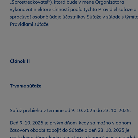
„Sprostredkovateľ“), ktorá bude v mene Organizátora
vykonávať niektoré činnosti podľa týchto Pravidiel súťaže a
spracúvať osobné údaje účastníkov Súťaže v súlade s týmit
Pravidlami súťaže.
Článok II
Trvanie súťaže
Súťaž prebieha v termíne od 9. 10. 2025 do 23. 10. 2025.
Deň 9. 10. 2025 je prvým dňom, kedy sa možno v danom
časovom období zapojiť do Súťaže a deň 23. 10. 2025 je
posledným dňom, kedy sa možno v danom časovom období