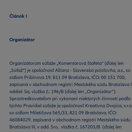
Článok I
Organizátor
Organizátorom súťaže „Komentárová štafeta“ (ďalej len
„Súťaž“) je spoločnosť Allianz - Slovenská poisťovňa, a.s., so
sídlom Pribinova 19, 811 09 Bratislava, IČO: 00 151 700,
zapísaná v obchodnom registri Mestského súdu Bratislava II
oddiel: Sa, vložka č.: 196/B (ďalej len „Organizátor“).
Sprostredkovateľom pri vykonaní niektorých činností podľa
týchto Pravidiel súťaže je spoločnosť Kreatívna Dvojica, s.r.o.
so sídlom Miletičova 565/33, 821 09 Bratislava, IČO:
46084029, zapísaná v obchodnom registri Mestského súdu
Bratislava III, v odd. Sro, vložka č. 167203/B (ďalej len