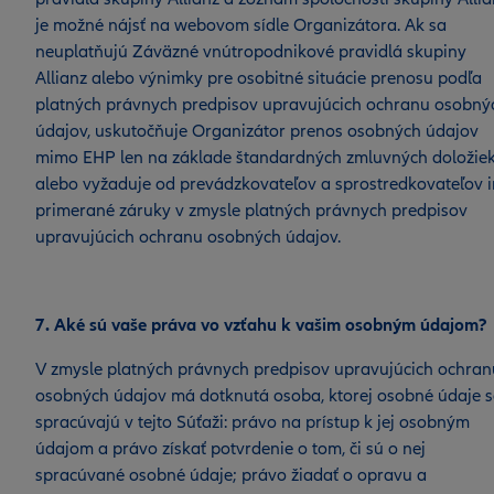
je možné nájsť na webovom sídle Organizátora. Ak sa
neuplatňujú Záväzné vnútropodnikové pravidlá skupiny
Allianz alebo výnimky pre osobitné situácie prenosu podľa
platných právnych predpisov upravujúcich ochranu osobný
údajov, uskutočňuje Organizátor prenos osobných údajov
mimo EHP len na základe štandardných zmluvných doložie
alebo vyžaduje od prevádzkovateľov a sprostredkovateľov 
primerané záruky v zmysle platných právnych predpisov
upravujúcich ochranu osobných údajov.
7. Aké sú vaše práva vo vzťahu k vašim osobným údajom?
V zmysle platných právnych predpisov upravujúcich ochran
osobných údajov má dotknutá osoba, ktorej osobné údaje 
spracúvajú v tejto Súťaži: právo na prístup k jej osobným
údajom a právo získať potvrdenie o tom, či sú o nej
spracúvané osobné údaje; právo žiadať o opravu a