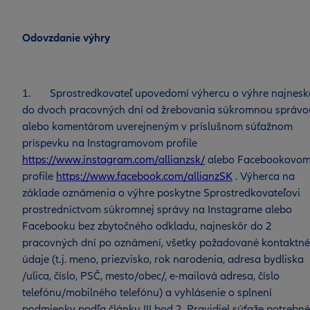
Odovzdanie výhry
1. Sprostredkovateľ upovedomí výhercu o výhre najnesk
do dvoch pracovných dní od žrebovania súkromnou správo
alebo komentárom uverejneným v príslušnom súťažnom
príspevku na Instagramovom profile
https://www.instagram.com/allianzsk/
alebo Facebookovo
profile
https
://www.facebook.com/allianzSK
. Výherca na
základe oznámenia o výhre poskytne Sprostredkovateľovi
prostredníctvom súkromnej správy na Instagrame alebo
Facebooku bez zbytočného odkladu, najneskôr do 2
pracovných dní po oznámení, všetky požadované kontaktné
údaje (t.j. meno, priezvisko, rok narodenia, adresa bydliska
/ulica, číslo, PSČ, mesto/obec/, e-mailová adresa, číslo
telefónu/mobilného telefónu) a vyhlásenie o splnení
podmienky podľa článku III bod 2. Pravidiel súťaže potrebné