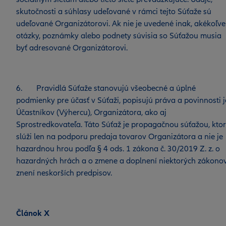
skutočnosti a súhlasy udeľované v rámci tejto Súťaže sú
udeľované Organizátorovi. Ak nie je uvedené inak, akékoľve
otázky, poznámky alebo podnety súvisia so Súťažou musia
byť adresované Organizátorovi.
6. Pravidlá Súťaže stanovujú všeobecné a úplné
podmienky pre účasť v Súťaži, popisujú práva a povinnosti j
Účastníkov (Výhercu), Organizátora, ako aj
Sprostredkovateľa. Táto Súťaž je propagačnou súťažou, kto
slúži len na podporu predaja tovarov Organizátora a nie je
hazardnou hrou podľa § 4 ods. 1 zákona č. 30/2019 Z. z. o
hazardných hrách a o zmene a doplnení niektorých zákono
znení neskorších predpisov.
Článok X