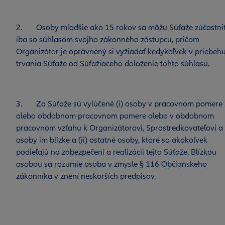
2. Osoby mladšie ako 15 rokov sa môžu Súťaže zúčastni
iba so súhlasom svojho zákonného zástupcu, pričom
Organizátor je oprávnený si vyžiadať kedykoľvek v priebeh
trvania Súťaže od Súťažiaceho doloženie tohto súhlasu.
3. Zo Súťaže sú vylúčené (i) osoby v pracovnom pomere
alebo obdobnom pracovnom pomere alebo v obdobnom
pracovnom vzťahu k Organizátorovi, Sprostredkovateľovi a
osoby im blízke a (ii) ostatné osoby, ktoré sa akokoľvek
podieľajú na zabezpečení a realizácii tejto Súťaže. Blízkou
osobou sa rozumie osoba v zmysle § 116 Občianskeho
zákonníka v znení neskorších predpisov.