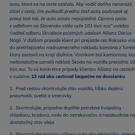
auto, ktoré sa na ceste otáčalo. Aby vodič doňho nenarazil,
zišiel z cesty, čím poškodil prednú časť auta, podvozok aj
pravý bok tak, že auto ostalo nepojazdné. Oprava spolu
s odťahom na Slovensko stála vyše 101-tisíc eur,“
uvádza
riaditeľ odboru likvidácie poistných udalostí Allianz Dárius
Nógli. V ďalšom prípade klient pri prejazde cez Rakúsko vra
do pretŕčajúceho nadrozmerného nákladu kamióna z Tureck
ktorý zastavil na kraji diaľnice. Vinníkom bol kamionista, kt
nedostatočne označil náklad. Škoda na vozidle presiahla 10
tisíc eur. To sú konkrétne prípady klientov Allianz na cestách
v cudzine.
13 rád ako cestovať bezpečne na dovolenku
1. Pred cestou skontrolujte stav vozidla, hĺbku dezénu
pneumatík, svetlá a smerovky
2. Skontrolujte, prípadne doplňte potrebné kvapaliny -
chladiacu, brzdovú, vodu do ostrekovačov a nezabudnite n
dostatočný stav oleja
3. Skontrolujte povinnú výbavu auta ako lekárnička, rezer