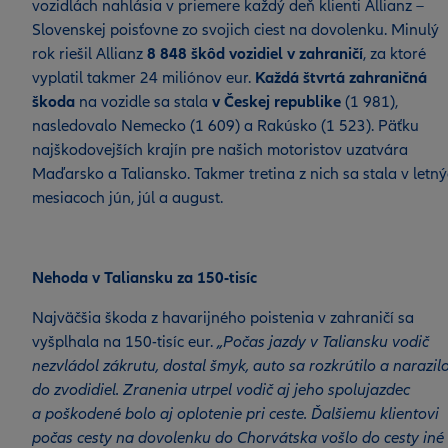
vozidlách nahlásia v priemere každý deň klienti Allianz –
Slovenskej poisťovne zo svojich ciest na dovolenku. Minulý
rok riešil Allianz
8 848 škôd vozidiel v zahraničí
, za ktoré
vyplatil takmer 24 miliónov eur.
Každá štvrtá zahraničná
škoda
na vozidle sa stala
v Českej republike
(1 981),
nasledovalo Nemecko (1 609) a Rakúsko (1 523). Päťku
najškodovejších krajín pre našich motoristov uzatvára
Maďarsko a Taliansko. Takmer tretina z nich sa stala v letn
mesiacoch jún, júl a august.
Nehoda v Taliansku za 150-tisíc
Najväčšia škoda z havarijného poistenia v zahraničí sa
vyšplhala na 150-tisíc eur.
„Počas jazdy v Taliansku vodič
nezvládol zákrutu, dostal šmyk, auto sa rozkrútilo a narazil
do zvodidiel. Zranenia utrpel vodič aj jeho spolujazdec
a poškodené bolo aj oplotenie pri ceste. Ďalšiemu klientovi
počas cesty na dovolenku do Chorvátska vošlo do cesty iné