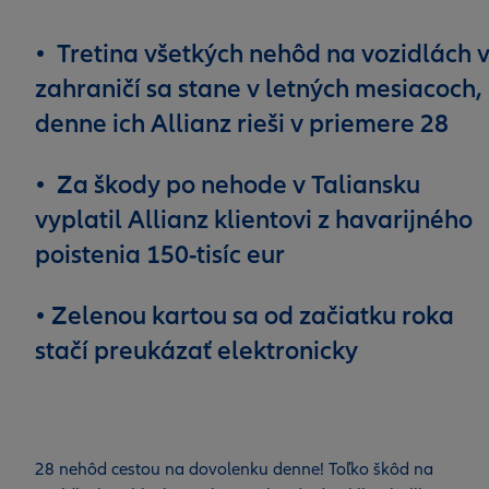
• Tretina všetkých nehôd na vozidlách 
zahraničí sa stane v letných mesiacoch,
denne ich Allianz rieši v priemere 28
• Za škody po nehode v Taliansku
vyplatil Allianz klientovi z havarijného
poistenia 150-tisíc eur
• Zelenou kartou sa od začiatku roka
stačí preukázať elektronicky
28 nehôd cestou na dovolenku denne! Toľko škôd na