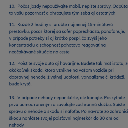
10. Počas jazdy nepoužívajte mobil, nepíšte správy. Odpút
to vašu pozornosť a ohrozujete tým seba aj ostatných
11. Každé 2 hodiny si urobte najmenej 15-minútovú
prestávku, počas ktorej sa šofér poprechádza, ponaťahuje,
v prípade potreby si aj krátko pospí, čo zvýši jeho
koncentráciu a schopnosť pohotovo reagovať na
neočakávané situácie na ceste
12. Poistite svoje auto aj havarijne. Budete tak mať istotu, ž
akákoľvek škoda, ktorá vznikne na vašom vozidle pri
dopravnej nehode, živelnej udalosti, vandalizme či krádeži,
bude krytá.
13. V prípade nehody nepanikárte, ale konajte. Poskytnite
prvú pomoc raneným a zavolajte záchrannú službu. Spíšte
správu o nehode a škodu si nafoťte. Po návrate zo zahranič
škodu nahláste svojej poisťovni najneskôr do 30 dní od
nehody