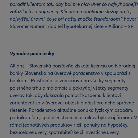
poradiť klientom tak, aby bol pre nich úver čo najvýhodnejší
zaťažil ich čo najmenej. Klientom ponúkame služby na tej
najvyššej úrovni, čo je pri našej značke štandardom,
“ hovorí
Slavomír Ruman, riaditeľ hypotekárnej siete v Allianz – SP.
Výhodné podmienky
Allianz – Slovenská poisťovňa získala licenciu od Národnej
banky Slovenska na úverové poradenstvo v spolupráci s
bankami. Poisťovňa sa zameriava na všetky segmenty
poistného trhu a má ambíciu pokryť aj všetky segmenty
úverov tak, aby dokázala pomôcť každému klientovi
zorientovať sa v úverovej oblasti a nájsť pre neho správne
riešenie. Poradenstvo aktuálne ponúka fyzickým osobám,
podnikateľom, spoločenstvám vlastníkov bytov aj firmám. V
rámci jednotlivých produktov rieši ponuky na hypotéky,
bezúčelové úvery, spotrebiteľské či investičné úvery.