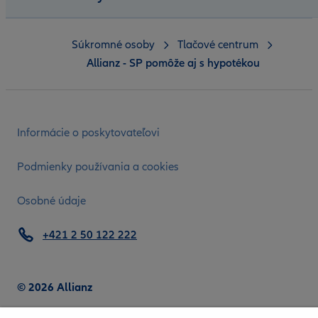
Súkromné osoby
Tlačové centrum
Allianz - SP pomôže aj s hypotékou
Informácie o poskytovateľovi
Podmienky používania a cookies
Osobné údaje
+421 2 50 122 222
© 2026 Allianz