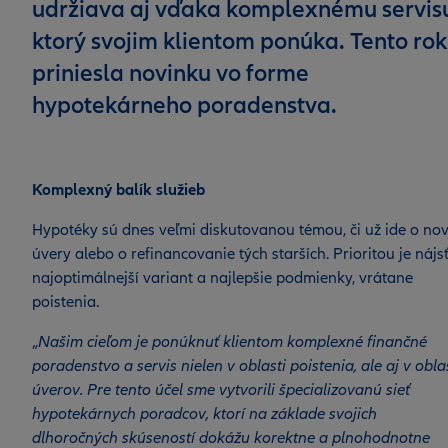
udržiava aj vďaka komplexnému servis
ktorý svojim klientom ponúka. Tento rok
priniesla novinku vo forme
hypotekárneho poradenstva.
Komplexný balík služieb
Hypotéky sú dnes veľmi diskutovanou témou, či už ide o no
úvery alebo o refinancovanie tých starších. Prioritou je nájs
najoptimálnejší variant a najlepšie podmienky, vrátane
poistenia.
„
Našim cieľom je ponúknuť klientom komplexné finančné
poradenstvo a servis nielen v oblasti poistenia, ale aj v obla
úverov. Pre tento účel sme vytvorili špecializovanú sieť
hypotekárnych poradcov, ktorí na základe svojich
dlhoročných skúseností dokážu korektne a plnohodnotne