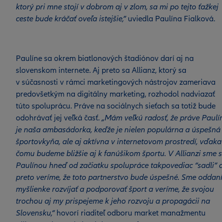
ktorý pri mne stojí v dobrom aj v zlom, sa mi po tejto ťažkej
ceste bude kráčať oveľa istejšie,”
uviedla Paulína Fialková.
Paulíne sa okrem biatlonových štadiónov darí aj na
slovenskom internete. Aj preto sa Allianz, ktorý sa
v súčasnosti v rámci marketingových nástrojov zameriava
predovšetkým na digitálny marketing, rozhodol nadviazať
túto spoluprácu. Práve na sociálnych sieťach sa totiž bude
odohrávať jej veľká časť.
„Mám veľkú radosť, že práve Paulí
je naša ambasádorka, keďže je nielen populárna a úspešná
športovkyňa, ale aj aktívna v internetovom prostredí, vďaka
čomu budeme bližšie aj k fanúšikom športu. V Allianzi sme s
Paulínou hneď od začiatku spolupráce takpovediac “sadli” 
preto veríme, že toto partnerstvo bude úspešné. Sme oddan
myšlienke rozvíjať a podporovať šport a veríme, že svojou
trochou aj my prispejeme k jeho rozvoju a propagácii na
Slovensku,“
hovorí riaditeľ odboru market manažmentu