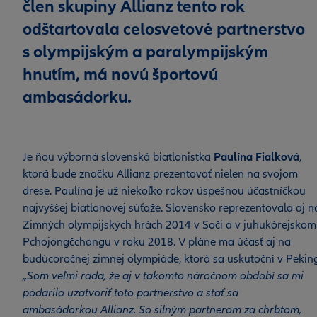
člen skupiny Allianz tento rok
odštartovala celosvetové partnerstvo
s olympijským a paralympijským
hnutím, má novú športovú
ambasádorku.
Je ňou výborná slovenská biatlonistka
Paulína Fialková
,
ktorá bude značku Allianz prezentovať nielen na svojom
drese. Paulína je už niekoľko rokov úspešnou účastníčkou
najvyššej biatlonovej súťaže. Slovensko reprezentovala aj n
Zimných olympijských hrách 2014 v Soči a v juhukórejskom
Pchojongčchangu v roku 2018. V pláne ma účasť aj na
budúcoročnej zimnej olympiáde, ktorá sa uskutoční v Pekin
„Som veľmi rada, že aj v takomto náročnom období sa mi
podarilo uzatvoriť toto partnerstvo a stať sa
ambasádorkou Allianz. So silným partnerom za chrbtom,