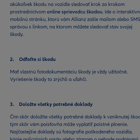
akúkoľvek škodu na vozidle sledovať krok za krokom
prostredníctvom
online sprievodcu škodou
. Ide o interaktív
mobilnú stránku, ktorú vám Allianz zašle mailom alebo SM
správou s linkom, na ktorom môžete sledovať stav svojej
škody.
2. Odfoťte si škodu
Mať vlastnú fotodokumentáciu škody je vždy užitočné.
Vyriešenie škody to zrýchli a uľahčí.
3. Doložte všetky potrebné doklady
Čím skôr doložíte všetky potrebné doklady k vzniknutej škod
tým skôr vám poisťovňa môže vyplatiť poistné plnenie.
Najčastejšie doklady sú fotografie poškodeného vozidla,
kópie policajných správ alebo záznam o nehode podpísaný