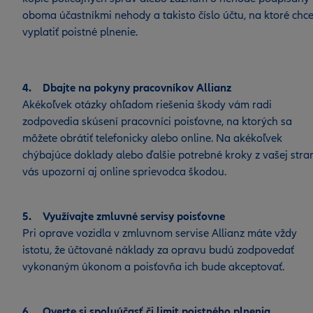
oboma účastníkmi nehody a takisto číslo účtu, na ktoré chce
vyplatiť poistné plnenie.
4. Dbajte na pokyny pracovníkov Allianz
Akékoľvek otázky ohľadom riešenia škody vám radi
zodpovedia skúsení pracovníci poisťovne, na ktorých sa
môžete obrátiť telefonicky alebo online. Na akékoľvek
chýbajúce doklady alebo ďalšie potrebné kroky z vašej stra
vás upozorní aj online sprievodca škodou.
5. Využívajte zmluvné servisy poisťovne
Pri oprave vozidla v zmluvnom servise Allianz máte vždy
istotu, že účtované náklady za opravu budú zodpovedať
vykonaným úkonom a poisťovňa ich bude akceptovať.
6. Overte si spoluúčasť či limit poistného plnenia