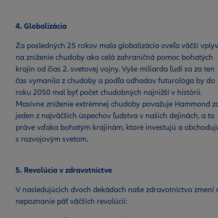
4. Globalizácia
Za posledných 25 rokov mala globalizácia oveľa väčší vply
na zníženie chudoby ako celá zahraničná pomoc bohatých
krajín od čias 2. svetovej vojny. Vyše miliarda ľudí sa za ten
čas vymanila z chudoby a podľa odhadov futurológa by do
roku 2050 mal byť počet chudobných najnižší v histórii.
Masívne zníženie extrémnej chudoby považuje Hammond z
jeden z najväčších úspechov ľudstva v našich dejinách, a to
práve vďaka bohatým krajinám, ktoré investujú a obchoduj
s rozvojovým svetom.
5. Revolúcia v zdravotníctve
V nasledujúcich dvoch dekádach naše zdravotníctvo zmení 
nepoznanie päť väčších revolúcií: