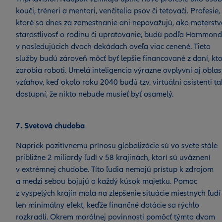
kouči, tréneri a mentori, venčitelia psov či tetovači. Profesie,
ktoré sa dnes za zamestnanie ani nepovažujú, ako materstv
starostlivosť o rodinu či upratovanie, budú podľa Hammon
v nasledujúcich dvoch dekádach oveľa viac cenené. Tieto
služby budú zároveň môcť byť lepšie financované z daní, kt
zarobia roboti. Umelá inteligencia výrazne ovplyvní aj oblas
vzťahov, keď okolo roku 2040 budú tzv. virtuálni asistenti ta
dostupní, že nikto nebude musieť byť osamelý.
7. Svetová chudoba
Napriek pozitívnemu prínosu globalizácie sú vo svete stále
približne 2 miliardy ľudí v 58 krajinách, ktorí sú uväznení
v extrémnej chudobe. Títo ľudia nemajú prístup k zdrojom
a medzi sebou bojujú o každý kúsok majetku. Pomoc
z vyspelých krajín mala na zlepšenie situácie miestnych ľudí
len minimálny efekt, keďže finančné dotácie sa rýchlo
rozkradli. Okrem morálnej povinnosti pomôcť týmto dvom