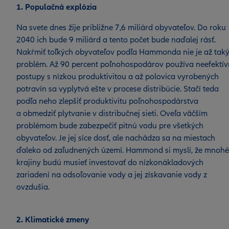
1. Populačná explózia
Na svete dnes žije približne 7,6 miliárd obyvateľov. Do roku
2040 ich bude 9 miliárd a tento počet bude naďalej rásť.
Nakŕmiť toľkých obyvateľov podľa Hammonda nie je až tak
problém. Až 90 percent poľnohospodárov používa neefektí
postupy s nízkou produktivitou a až polovica vyrobených
potravín sa vyplytvá ešte v procese distribúcie. Stačí teda
podľa neho zlepšiť produktivitu poľnohospodárstva
a obmedziť plytvanie v distribučnej sieti. Oveľa väčším
problémom bude zabezpečiť pitnú vodu pre všetkých
obyvateľov. Je jej síce dosť, ale nachádza sa na miestach
ďaleko od zaľudnených území. Hammond si myslí, že mnohé
krajiny budú musieť investovať do nízkonákladových
zariadení na odsoľovanie vody a jej získavanie vody z
ovzdušia.
2. Klimatické zmeny