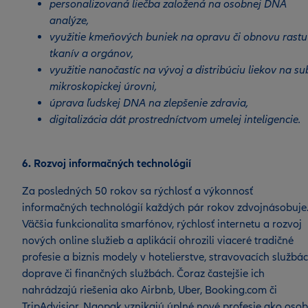
personalizovaná liečba založená na osobnej DNA
analýze,
využitie kmeňových buniek na opravu či obnovu rastu
tkanív a orgánov,
využitie nanočastíc na vývoj a distribúciu liekov na su
mikroskopickej úrovni,
úprava ľudskej DNA na zlepšenie zdravia,
digitalizácia dát prostredníctvom umelej inteligencie.
6. Rozvoj informačných technológií
Za posledných 50 rokov sa rýchlosť a výkonnosť
informačných technológií každých pár rokov zdvojnásobuje
Väčšia funkcionalita smarfónov, rýchlosť internetu a rozvoj
nových online služieb a aplikácií ohrozili viaceré tradičné
profesie a biznis modely v hotelierstve, stravovacích službác
doprave či finančných službách. Čoraz častejšie ich
nahrádzajú riešenia ako Airbnb, Uber, Booking.com či
TripAdvisior. Naopak vznikajú úplné nové profesie ako osob