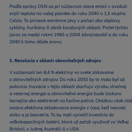
Podľa správy OSN sa pri súčasnom stave emisií v ovzduší
zvýši teplota na našej planéte do roku 2040 o 1,5 stupňa
Celzia. To prinesie extrémne javy v počasí ako záplavy,
cyklóny, hurikány či zánik koralových oblastí. Počet týchto
javov sa medzi rokmi 1980 a 2004 zdvojnásobil a do roku
2040 k tomu dôjde znovu.
3. Revolúcia v oblasti obnoviteľných zdrojov
V súčasnosti len 8,4 % elektriny vo svete získavame
z obnoviteľných zdrojov. Do roku 2050 by to mala byť až
polovica. Inovácie v tejto oblasti zlacňujú výrobu slnečnej
a veternej energie a obnoviteľná energia bude čoskoro
lacnejšia ako elektráreň na fosílne palivá. Otázkou však stá
ostáva efektívne skladovanie energie v čase, keď nesvieti
slnko a je bezvetrie. Tú by mali vyriešiť investície do
veľkokapacitných batérií, ktoré už začali využívať vo Veľkej
Británii, v Južnej Austrálii či v USA.