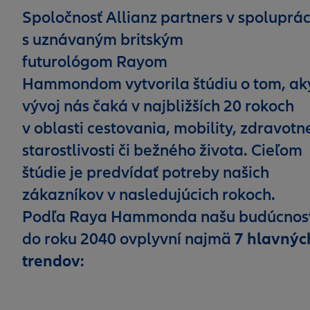
Spoločnosť Allianz partners v spoluprác
s uznávaným britským
futurológom
Rayom
Hammondom
vytvorila štúdiu o tom, ak
vývoj nás čaká v najbližších 20 rokoch
v oblasti cestovania, mobility, zdravotn
starostlivosti či bežného života. Cieľom
štúdie je predvídať potreby našich
zákazníkov v nasledujúcich rokoch.
Podľa Raya Hammonda našu budúcnos
do roku 2040 ovplyvní najmä
7 hlavnýc
trendov
: