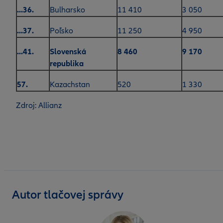
...36.
Bulharsko
11 410
3 050
...37.
Poľsko
11 250
4 950
...41.
Slovenská
8 460
9 170
republika
57.
Kazachstan
520
1 330
Zdroj: Allianz
Autor tlačovej správy