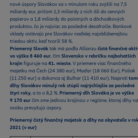
nové úspory Slovákov sa v minulom roku zvýšili na 7,5
miliardy eur, pričom 1,3 miliardy z nich išli do cenných
papierov a 1,8 miliardy do poistných a dôchodkových
produktov, čo je najviac za posledné desaťročie. Bankové
vklady ostávajú pre Slovákov naďalej najobľúbenejšou
triedou aktív, keď tvorili 58 %.
Priemerný Slovák
tak má podľa Allianzu
čisté finančné aktí
vo výške 8 460 eur
, čím
Slovensko v rebríčku najbohatších
krajín
figuruje na
41. mieste
. V priemere viac finančného
majetku má Čech (24 380 eur), Maďar (18 060 Eur), Poliak
(11 250 eur) a dokonca aj Bulhar (11 410 eur). Naproti
tom
dlhy Slovákov minulý rok stúpli najrýchlejšie za posledné
štyri roky
, a to o 8,2 %.
Priemerný dlh Slováka je vo výške
9 170 eur
čím sme jedinou krajinou v regióne, ktorej dlhy n
osobu prevyšujú úspory.
Priemerný čistý finančný majetok a dlhy na obyvateľa v ro
2021 (v eur)