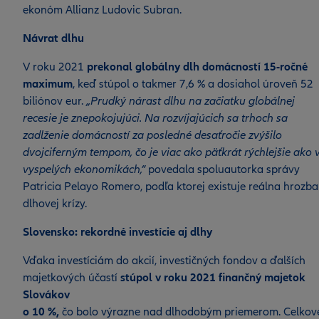
ekonóm Allianz Ludovic Subran.
Návrat dlhu
V roku 2021
prekonal globálny dlh domácností 15-ročné
maximum
, keď stúpol o takmer 7,6 % a dosiahol úroveň 52
biliónov eur.
„Prudký nárast dlhu na začiatku globálnej
recesie je znepokojujúci. Na rozvíjajúcich sa trhoch sa
zadlženie domácností za posledné desaťročie zvýšilo
dvojciferným tempom, čo je viac ako päťkrát rýchlejšie ako 
vyspelých ekonomikách,”
povedala spoluautorka správy
Patricia Pelayo Romero, podľa ktorej existuje reálna hrozba
dlhovej krízy.
Slovensko: rekordné investície aj dlhy
Vďaka investíciám do akcií, investičných fondov a ďalších
majetkových účastí
stúpol v roku 2021 finančný majetok
Slovákov
o
10 %,
čo bolo výrazne nad dlhodobým priemerom. Celkov