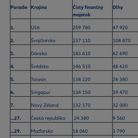
Poradie
Krajina
Čistý finančný
Dlhy
majetok
1.
USA
259 780
47 920
2.
Švajčiarsko
237 110
108 870
3.
Dánsko
183 610
62 690
4.
Švédsko
146 510
48 620
5.
Taiwan
138 220
26 380
6.
Singapur
134 150
39 470
7.
Nový Zéland
132 170
32 000
...27.
Česká republika
24 380
9 560
...29.
Maďarsko
18 060
3 790