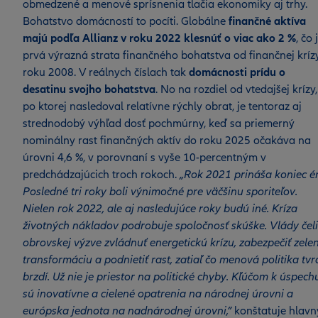
obmedzené a menové sprísnenia tlačia ekonomiky aj trhy.
Bohatstvo domácností to pocíti. Globálne
finančné aktíva
majú podľa Allianz v roku 2022 klesnúť o viac ako 2 %
, čo 
prvá výrazná strata finančného bohatstva od finančnej kríz
roku 2008. V reálnych číslach tak
domácnosti prídu o
desatinu svojho bohatstva
. No na rozdiel od vtedajšej krízy,
po ktorej nasledoval relatívne rýchly obrat, je tentoraz aj
strednodobý výhľad dosť pochmúrny, keď sa priemerný
nominálny rast finančných aktív do roku 2025 očakáva na
úrovni 4,6 %, v porovnaní s vyše 10-percentným v
predchádzajúcich troch rokoch.
„Rok 2021 prináša koniec ér
Posledné tri roky boli výnimočné pre väčšinu sporiteľov.
Nielen rok 2022, ale aj nasledujúce roky budú iné. Kríza
životných nákladov podrobuje spoločnosť skúške. Vlády čel
obrovskej výzve zvládnuť energetickú krízu, zabezpečiť zele
transformáciu a podnietiť rast, zatiaľ čo menová politika tv
brzdí. Už nie je priestor na politické chyby. Kľúčom k úspech
sú inovatívne a cielené opatrenia na národnej úrovni a
európska jednota na nadnárodnej úrovni,”
konštatuje hlavn