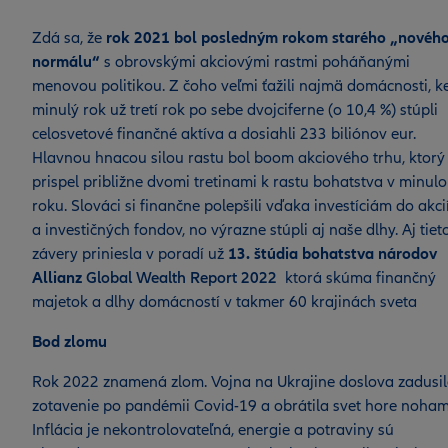
Zdá sa, že
rok 2021 bol posledným rokom starého „novéh
normálu“
s obrovskými akciovými rastmi poháňanými
menovou politikou. Z čoho veľmi ťažili najmä domácnosti, k
minulý rok už tretí rok po sebe dvojciferne (o 10,4 %) stúpli
celosvetové finančné aktíva a dosiahli 233 biliónov eur.
Hlavnou hnacou silou rastu bol boom akciového trhu, ktorý
prispel približne dvomi tretinami k rastu bohatstva v minul
roku. Slováci si finančne polepšili vďaka investíciám do akci
a investičných fondov, no výrazne stúpli aj naše dlhy. Aj tiet
závery priniesla v poradí už
13. štúdia bohatstva národov
Allianz
Global Wealth Report 2022
ktorá skúma finančný
majetok a dlhy domácností v takmer 60 krajinách sveta
Bod zlomu
Rok 2022 znamená zlom. Vojna na Ukrajine doslova zadusi
zotavenie po pandémii Covid-19 a obrátila svet hore noham
Inflácia je nekontrolovateľná, energie a potraviny sú