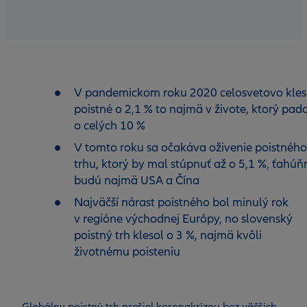
V pandemickom roku 2020 celosvetovo kles
poistné o 2,1 % to najmä v živote, ktorý pad
o celých 10 %
V tomto roku sa očakáva oživenie poistného
trhu, ktorý by mal stúpnuť až o 5,1 %, ťahúň
budú najmä USA a Čína
Najväčší nárast poistného bol minulý rok
v regióne východnej Európy, no slovenský
poistný trh klesol o 3 %, najmä kvôli
životnému poisteniu