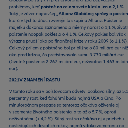
Globálny poistný trh prešiel koronakrízou bez väčších
problémov, keď
poistné na celom svete kleslo len o 2,1 %
.
Taký je záver najnovšej
„Allianz Globálnej správy o poisten
ktorú v týchto dňoch zverejnila skupina Allianz. Poistenie
majetku dokonca zaznamenalo mierny nárast o 1,1 %, život
poistenie naopak pokleslo o 4,1 %. Celkový pokles bol však
výrazne prudší ako po finančnej kríze v roku 2009 (o 1,1 %).
Celkový príjem z poistného bol približne o 80 miliárd eur niž
ako pred krízou, čo predstavovalo sumu 3 730 miliárd eur
(životné poistenie: 2 267 miliárd eur, neživotné: 1 463 miliár
eur).
2021V ZNAMENÍ RASTU
V tomto roku sa v poisťovacom odvetví očakáva silný, až 5,1
percentný rast, keď ťahúňmi budú najmä USA a Čína. Po
minuloročnom prepade sa tentoraz očakáva oživenie aj
v segmente životného poistenia, a to až o 5,7 %, oproti
neživotnému (+ 4,2 %). Silný rast sa očakáva aj v priebehu
nasledujúcich desiatich rokov, najmä vďaka zameraniu na