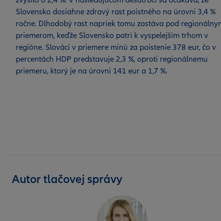
zvýšilo o 2,4 %. V nasledujúcom desaťročí sa očakáva, že
Slovensko dosiahne zdravý rast poistného na úrovni 3,4 %
ročne. Dlhodobý rast napriek tomu zostáva pod regionálny
priemerom, keďže Slovensko patrí k vyspelejším trhom v
regióne. Slováci v priemere minú za poistenie 378 eur, čo v
percentách HDP predstavuje 2,3 %, oproti regionálnemu
priemeru, ktorý je na úrovni 141 eur a 1,7 %.
Autor tlačovej správy