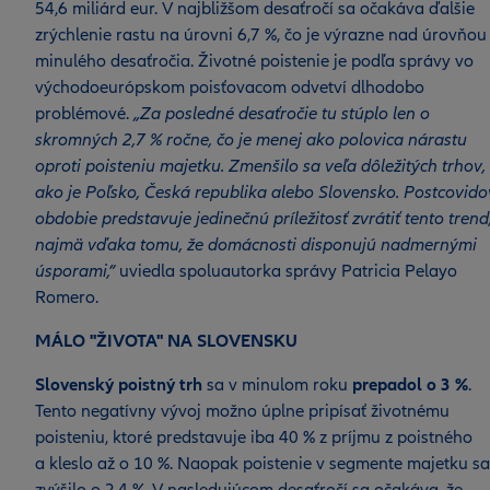
54,6 miliárd eur. V najbližšom desaťročí sa očakáva ďalšie
zrýchlenie rastu na úrovni 6,7 %, čo je výrazne nad úrovňou
minulého desaťročia. Životné poistenie je podľa správy vo
východoeurópskom poisťovacom odvetví dlhodobo
problémové.
„Za posledné desaťročie tu stúplo len o
skromných 2,7 % ročne, čo je menej ako polovica nárastu
oproti poisteniu majetku. Zmenšilo sa veľa dôležitých trhov,
ako je Poľsko, Česká republika alebo Slovensko. Postcovido
obdobie predstavuje jedinečnú príležitosť zvrátiť tento trend
najmä vďaka tomu, že domácnosti disponujú nadmernými
úsporami,”
uviedla spoluautorka správy Patricia Pelayo
Romero.
MÁLO "ŽIVOTA" NA SLOVENSKU
Slovenský poistný trh
sa v minulom roku
prepadol o 3 %
.
Tento negatívny vývoj možno úplne pripísať životnému
poisteniu, ktoré predstavuje iba 40 % z príjmu z poistného
a kleslo až o 10 %. Naopak poistenie v segmente majetku sa