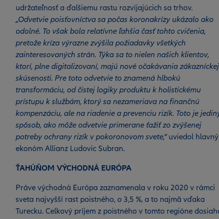
udržateľnosť a ďalšiemu rastu rozvíjajúcich sa trhov.
„Odvetvie poisťovníctva sa počas koronakrízy ukázalo ako
odolné. To však bola relatívne ľahšia časť tohto cvičenia,
pretože kríza výrazne zvýšila požiadavky všetkých
zainteresovaných strán. Týka sa to nielen našich klientov,
ktorí, plne digitalizovaní, majú nové očakávania zákazníckej
skúsenosti. Pre toto odvetvie to znamená hlbokú
transformáciu, od čistej logiky produktu k holistickému
prístupu k službám, ktorý sa nezameriava na finančnú
kompenzáciu, ale na riadenie a prevenciu rizík. Toto je jedin
spôsob, ako môže odvetvie primerane ťažiť zo zvýšenej
potreby ochrany rizík v pokoronovom svete,“
uviedol hlavný
ekonóm Allianz Ludovic Subran.
ŤAHÚŇOM VÝCHODNÁ EURÓPA
Práve východná Európa zaznamenala v roku 2020 v rámci
sveta najvyšší rast poistného, o 3,5 %, a to najmä vďaka
Turecku. Celkový príjem z poistného v tomto regióne dosiah