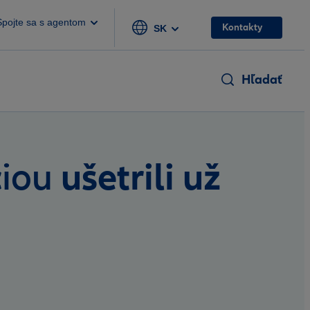
Spojte sa s agentom
Kontakty
SK
Hľadať
ušetrili už
ciou