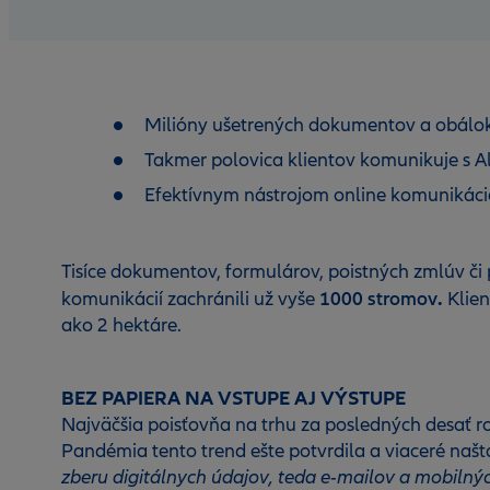
Milióny ušetrených dokumentov a obálok 
Takmer polovica klientov komunikuje s Al
Efektívnym nástrojom online komunikácie
Tisíce dokumentov, formulárov, poistných zmlúv či
1000 stromov
.
komunikácií zachránili už vyše
Klien
ako 2 hektáre.
BEZ PAPIERA NA VSTUPE AJ VÝSTUPE
Najväčšia poisťovňa na trhu za posledných desať rok
Pandémia tento trend ešte potvrdila a viaceré našt
zberu digitálnych údajov, teda e-mailov a mobilný