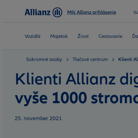
Môj Allianz prihlásenie
S
Vozidlá
Majetok
Život
Cestovanie
Ďa
Súkromné osoby
Tlačové centrum
Klienti A
Klienti Allianz 
vyše 1000 strom
25. november 2021