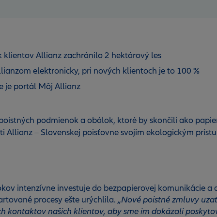
klientov Allianz zachránilo 2 hektárový les
lianzom elektronicky, pri nových klientoch je to 100 %
 je portál Môj Allianz
 poistných podmienok a obálok, ktoré by skončili ako papi
ti Allianz – Slovenskej poisťovne svojím ekologickým príst
ov intenzívne investuje do bezpapierovej komunikácie a dig
artované procesy ešte urýchlila.
„Nové poistné zmluvy uza
ch kontaktov našich klientov, aby sme im dokázali poskyto