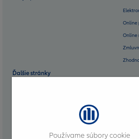
Elektr
Online 
Online 
Zmluvn
Zhodno
Ďalšie stránky
Nadácia Allianz
Allianz DSS
Allianz Group
Allianz for Life
Používame súbory cookie
Allianz ELKO