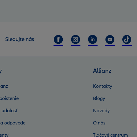
Sledujte nás
y
Allianz
ianz
Kontakty
poistenie
Blogy
 udalosť
Návody
 a odpovede
O nás
enty
Tlačové centrum