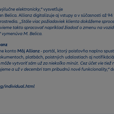
výlučne elektronicky,“
vysvetľuje
n Belica. Allianz digitalizuje aj vstupy a v súčasnosti až 
rostredia. „
Stále viac požiadaviek klienta dokážeme sproce
vieme takto spracovať napríklad žiadosť o zmenu na vozid
l,“ vymenúva M. Belica.
anz
Môj Allianz
ine konto
- portál, ktorý poisťovňa naplno spust
okumentoch, platbách, poistných udalostiach aj notifikáci
o môže vytvoriť sám už za niekoľko minút. Cez účet vie tiež na
cujeme a už v decembri tam pribudnú nové funkcionality,“
do
g/individual.html