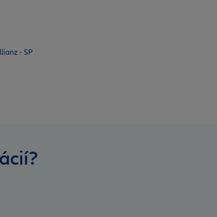
lianz - SP
ácií?