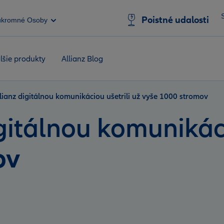
Poistné udalosti
úkromné Osoby
lšie produkty
Allianz Blog
llianz digitálnou komunikáciou ušetrili už vyše 1000 stromov
digitálnou komuniká
ov