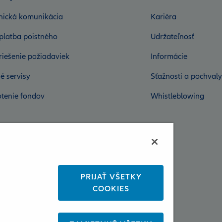
onická komunikácia
Kariéra
platba poistného
Udržateľnosť
riešenie požiadaviek
Informácie
é servisy
Sťažnosti a pochvaly
tenie fondov
Whistleblowing
PRIJAŤ VŠETKY
COOKIES