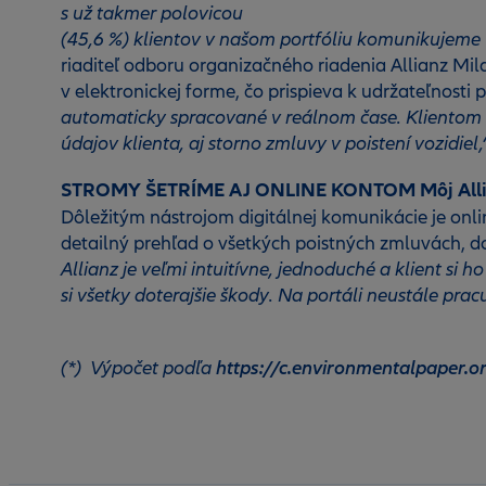
s už takmer polovicou
(45,6 %) klientov v našom portfóliu komunikujeme 
riaditeľ odboru organizačného riadenia Allianz Mila
v elektronickej forme, čo prispieva k udržateľnosti p
automaticky spracované v reálnom čase. Klientom 
údajov klienta, aj storno zmluvy v poistení vozidie
STROMY ŠETRÍME AJ ONLINE KONTOM Môj Alli
Dôležitým nástrojom digitálnej komunikácie je onl
detailný prehľad o všetkých poistných zmluvách, d
Allianz je veľmi intuitívne, jednoduché a klient si h
si všetky doterajšie škody. Na portáli neustále pra
https://c.environmentalpaper.or
(*) Výpočet podľa