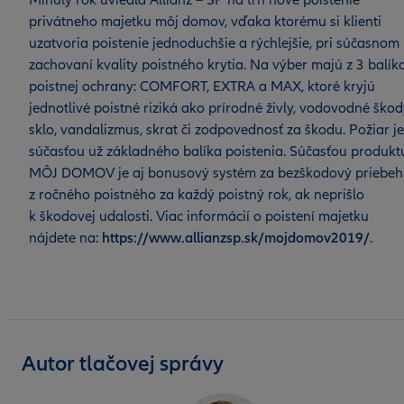
Minulý rok uviedla Allianz – SP na trh nové poistenie
privátneho majetku môj domov, vďaka ktorému si klienti
uzatvoria poistenie jednoduchšie a rýchlejšie, pri súčasnom
zachovaní kvality poistného krytia. Na výber majú z 3 balík
poistnej ochrany: COMFORT, EXTRA a MAX, ktoré kryjú
jednotlivé poistné riziká ako prírodné živly, vodovodné škod
sklo, vandalizmus, skrat či zodpovednosť za škodu. Požiar je
súčasťou už základného balíka poistenia. Súčasťou produkt
MÔJ DOMOV je aj bonusový systém za bezškodový priebeh
z ročného poistného za každý poistný rok, ak neprišlo
k škodovej udalosti. Viac informácií o poistení majetku
nájdete na:
https://www.allianzsp.sk/mojdomov2019/
.
Autor tlačovej správy