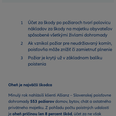
Účet za škody po požiaroch tvorí polovicu
nákladov za škody na majetku obyvateľov
spôsobené všetkými živlami dohromady
Ak vznikol požiar pre neudržiavaný komín,
poisťovňa môže znížiť či zamietnuť plnenie
Požiar je krytý už v základnom balíku
poistenia
Oheň je najväčší škodca
Minulý rok nahlásili klienti Allianz – Slovenskej poisťovne
dohromady
553 požiarov
domov, bytov, chát a ostatného
privátneho majetku. Z pohľadu počtu poistných udalostí
je
oheň príčinou len 8 percent škôd
, účet za ne však