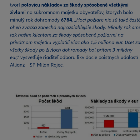
tvorí
polovicu nákladov za škody spôsobené všetkými
živlami
na súkromnom majetku obyvateľov, ktorých bolo
minulý rok dohromady
6784
.
„Hoci požiare nie sú také časté
oheň zväčša zanechá najrozsiahlejšie škody. Minulý rok sm
tak našim klientom za škody spôsobené požiarmi na
privátnom majetku vyplatili viac ako 1,5 milióna eur. Účet z
všetky škody po živloch dohromady bol pritom 3 milióny
eur,“
vysvetľuje riaditeľ odboru likvidácie poistných udalostí
Allianz – SP Milan Rajec.