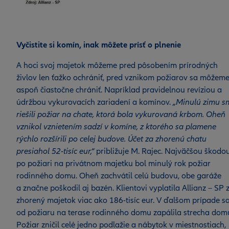
Vyčistite si komín, inak môžete prísť o plnenie
A hoci svoj majetok môžeme pred pôsobením prírodných
živlov len ťažko ochrániť, pred vznikom požiarov sa môžem
aspoň čiastočne chrániť. Napríklad pravidelnou revíziou a
údržbou vykurovacích zariadení a komínov.
„Minulú zimu s
riešili požiar na chate, ktorá bola vykurovaná krbom. Oheň
vznikol vznietením sadzí v komíne, z ktorého sa plamene
rýchlo rozšírili po celej budove. Účet za zhorenú chatu
presiahol 52-tisíc eur,“
približuje M. Rajec. Najväčšou škodo
po požiari na privátnom majetku bol minulý rok požiar
rodinného domu. Oheň zachvátil celú budovu, obe garáže
a značne poškodil aj bazén. Klientovi vyplatila Allianz – SP 
zhorený majetok viac ako 186-tisíc eur. V ďalšom prípade s
od požiaru na terase rodinného domu zapálila strecha dom
Požiar zničil celé jedno podlažie a nábytok v miestnostiach,