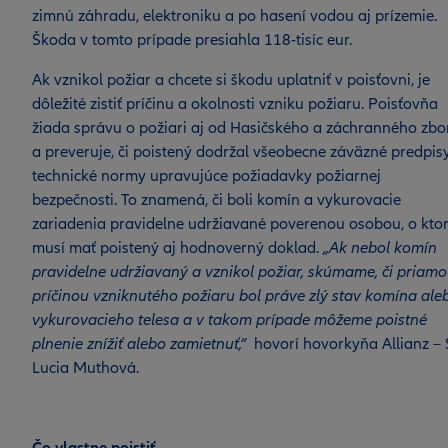
zimnú záhradu, elektroniku a po hasení vodou aj prízemie.
Škoda v tomto prípade presiahla 118-tisíc eur.
Ak vznikol požiar a chcete si škodu uplatniť v poisťovni, je
dôležité zistiť príčinu a okolnosti vzniku požiaru. Poisťovňa
žiada správu o požiari aj od Hasičského a záchranného zbo
a preveruje, či poistený dodržal všeobecne záväzné predpis
technické normy upravujúce požiadavky požiarnej
bezpečnosti. To znamená, či boli komín a vykurovacie
zariadenia pravidelne udržiavané poverenou osobou, o ktor
musí mať poistený aj hodnoverný doklad.
„Ak nebol komín
pravidelne udržiavaný a vznikol požiar, skúmame, či priam
príčinou vzniknutého požiaru bol práve zlý stav komína ale
vykurovacieho telesa a v takom prípade môžeme poistné
plnenie znížiť alebo zamietnuť,“
hovorí hovorkyňa Allianz –
Lucia Muthová.