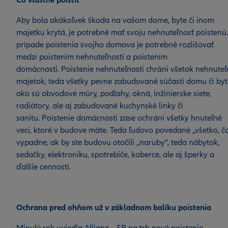
Čo vlastne poistiť
Aby bola akákoľvek škoda na vašom dome, byte či inom
majetku krytá, je potrebné mať svoju nehnuteľnosť poistenú.
prípade poistenia svojho domova je potrebné rozlišovať
medzi poistením nehnuteľnosti a poistením
domácnosti. Poistenie nehnuteľnosti chráni všetok nehnuteľ
majetok, teda všetky pevne zabudované súčasti domu či by
ako sú obvodové múry, podlahy, okná, inžinierske siete,
radiátory, ale aj zabudované kuchynské linky či
sanitu. Poistenie domácnosti zase ochráni všetky hnuteľné
veci, ktoré v budove máte. Teda ľudovo povedané „všetko, č
vypadne, ak by ste budovu otočili „naruby“, teda nábytok,
sedačky, elektroniku, spotrebiče, koberce, ale aj šperky a
ďalšie cennosti.
Ochrana pred ohňom už v základnom balíku poistenia