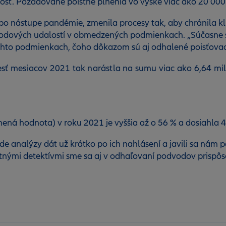
ť. Požadované poistné plnenia vo výške viac ako 20 000 
 po nástupe pandémie, zmenila procesy tak, aby chránila k
m škodových udalostí v obmedzených podmienkach. „Súčasne 
hto podmienkach, čoho dôkazom sú aj odhalené poisťovaci
 mesiacov 2021 tak narástla na sumu viac ako 6,64 milió
ná hodnota) v roku 2021 je vyššia až o 56 % a dosiahla 4
ade analýzy dát už krátko po ich nahlásení a javili sa ná
nými detektívmi sme sa aj v odhaľovaní podvodov prispôso