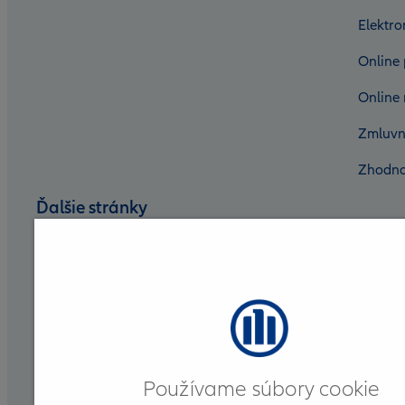
Elektr
Online 
Online 
Zmluvn
Zhodno
Ďalšie stránky
Nadácia Allianz
Allianz DSS
Allianz Group
Allianz for Life
Používame súbory cookie
Allianz ELKO