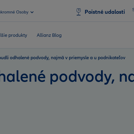
Poistné udalosti
úkromné Osoby
lšie produkty
Allianz Blog
budli odhalené podvody, najmä v priemysle a u podnikateľov
halené podvody, na