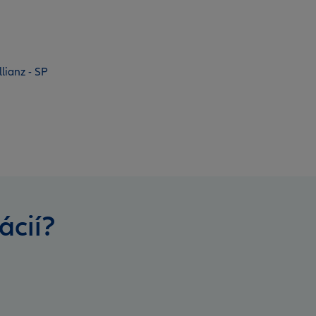
lianz - SP
ácií?