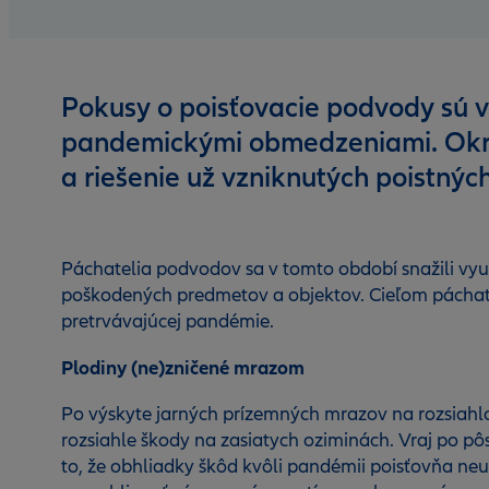
Pokusy o poisťovacie podvody sú v
pandemickými obmedzeniami. Okrem
a riešenie už vzniknutých poistných
Páchatelia podvodov sa v tomto období snažili využ
poškodených predmetov a objektov. Cieľom páchate
pretrvávajúcej pandémie.
Plodiny (ne)zničené mrazom
Po výskyte jarných prízemných mrazov na rozsiahlo
rozsiahle škody na zasiatych oziminách. Vraj po pôs
to, že obhliadky škôd kvôli pandémii poisťovňa neur