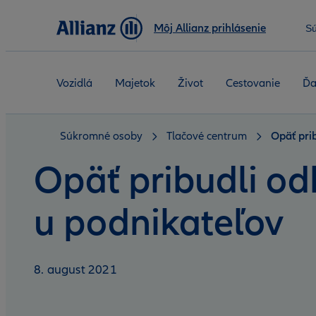
Môj Allianz prihlásenie
S
Vozidlá
Majetok
Život
Cestovanie
Ďa
Súkromné osoby
Tlačové centrum
Opäť pri
Opäť pribudli od
u podnikateľov
8. august 2021