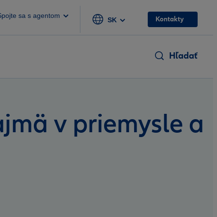
Spojte sa s agentom
Kontakty
SK
Hľadať
jmä v priemysle a