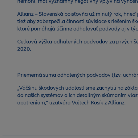
nemohli mať významný negatívny vplyv na výnosnos
Allianz – Slovenská poisťovňa už minulý rok, hneď
tiež aby zabezpečila činnosti súvisiace s riešení
ktoré pomáhajú účinne odhaľovať podvody aj v týc
Celková výška odhalených podvodov za prvých šesť
2020.
Priemerná suma odhalených podvodov (tzv. uchráne
„Väčšinu škodových udalostí sme zachytili na zákl
do našich systémov a ich detailným skúmaním vlast
opatreniam,“ uzatvára Vojtech Kosík z Allianz.