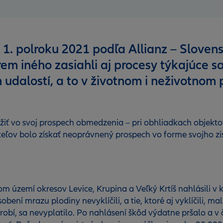
 1. polroku 2021 podľa Allianz – Slove
 iného zasiahli aj procesy týkajúce sa
 udalostí, a to v životnom i neživotnom p
iť vo svoj prospech obmedzenia – pri obhliadkach objektov
ľov bolo získať neoprávnený prospech vo forme svojho zis
m území okresov Levice, Krupina a Veľký Krtíš nahlásili v
obení mrazu plodiny nevyklíčili, a tie, ktoré aj vyklíčili,
obí, sa nevyplatilo. Po nahlásení škôd výdatne pršalo a v 