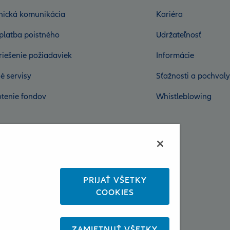
onická komunikácia
Kariéra
platba poistného
Udržateľnosť
riešenie požiadaviek
Informácie
é servisy
Sťažnosti a pochvaly
tenie fondov
Whistleblowing
PRIJAŤ VŠETKY
COOKIES
ZAMIETNUŤ VŠETKY