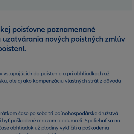
nskej poisťovne poznamenané
 uzatvárania nových poistných zmlúv
oistení.
 vstupujúcich do poistenia a pri obhliadkach už
ku, ale aj ako kompenzáciu vlastných strát z dôvodu
 krátkom čase po sebe tri poľnohospodárske družstvá
 mali byť poškodené mrazom a odumreli. Spoliehať sa na
čase obhliadok už plodiny vyklíčili a poškodenia