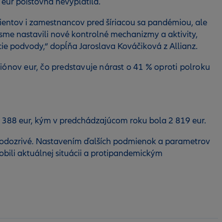
eur poisťovňa nevyplatila.
lientov i zamestnancov pred šíriacou sa pandémiou, ale
sme nastavili nové kontrolné mechanizmy a aktivity,
e podvody,“ dopĺňa Jaroslava Kováčiková z Allianz.
nov eur, čo predstavuje nárast o 41 % oproti polroku
 388 eur, kým v predchádzajúcom roku bola 2 819 eur.
m podozrivé. Nastavením ďalších podmienok a parametrov
bili aktuálnej situácii a protipandemickým