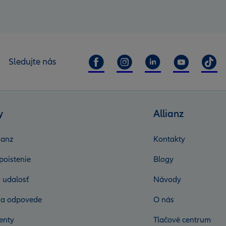
Sledujte nás
y
Allianz
ianz
Kontakty
poistenie
Blogy
 udalosť
Návody
 a odpovede
O nás
enty
Tlačové centrum