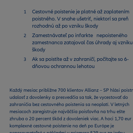
Cestovné poistenie je platné až zaplatením
poistného. V snahe ušetriť, niektorí sa preň
rozhodnú až po vzniku škody
Zamestnávateľ po infarkte nepoisteného
zamestnanca zatajoval čas úhrady aj vzniku
škody
Ak sa poistíte až v zahraničí, počítajte so 6-
dňovou ochrannou lehotou
Každý mesiac približne 700 klientov Allianz – SP hlási poist
udalosť z dovolenky a presvedčia sa tak, že vycestovať do
zahraničia bez cestovného poistenia sa neoplatí. V letných
mesiacoch zaregistruje najväčšia poisťovňa na trhu ešte
zhruba o 20 percent škôd z dovoleniek viac. A hoci 1,70 eur
komplexné cestovné poistenie na deň po Európe je