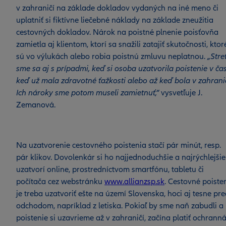
v zahraničí na základe dokladov vydaných na iné meno či
uplatniť si fiktívne liečebné náklady na základe zneužitia
cestovných dokladov. Nárok na poistné plnenie poisťovňa
zamietla aj klientom, ktorí sa snažili zatajiť skutočnosti, ktor
sú vo výlukách alebo robia poistnú zmluvu neplatnou.
„Stret
sme sa aj s prípadmi, keď si osoba uzatvorila poistenie v čas
keď už mala zdravotné ťažkosti alebo až keď bola v zahranič
Ich nároky sme potom museli zamietnuť,“
vysvetľuje J.
Zemanová.
Na uzatvorenie cestovného poistenia stačí pár minút, resp.
pár klikov. Dovolenkár si ho najjednoduchšie a najrýchlejšie
uzatvorí online, prostredníctvom smartfónu, tabletu či
počítača cez webstránku
www.allianzsp.sk
. Cestovné poiste
je treba uzatvoriť ešte na území Slovenska, hoci aj tesne pr
odchodom, napríklad z letiska. Pokiaľ by sme naň zabudli a
poistenie si uzavrieme až v zahraničí, začína platiť ochrann