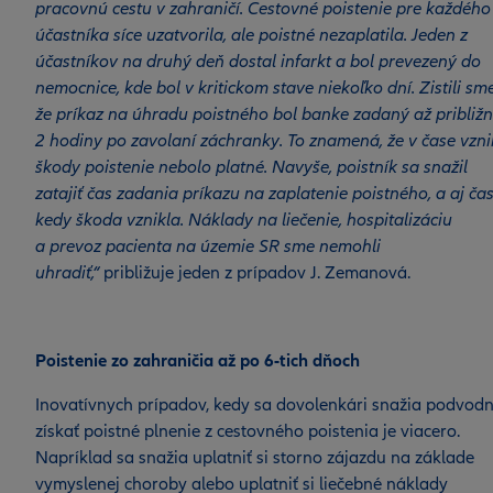
pracovnú cestu v zahraničí. Cestovné poistenie pre každého
účastníka síce uzatvorila, ale poistné nezaplatila. Jeden z
účastníkov na druhý deň dostal infarkt a bol prevezený do
nemocnice, kde bol v kritickom stave niekoľko dní. Zistili sme
že príkaz na úhradu poistného bol banke zadaný až približ
2 hodiny po zavolaní záchranky. To znamená, že v čase vzn
škody poistenie nebolo platné. Navyše, poistník sa snažil
zatajiť čas zadania príkazu na zaplatenie poistného, a aj čas
kedy škoda vznikla. Náklady na liečenie, hospitalizáciu
a prevoz pacienta na územie SR sme nemohli
uhradiť,“
približuje jeden z prípadov J. Zemanová.
Poistenie zo zahraničia až po 6-tich dňoch
Inovatívnych prípadov, kedy sa dovolenkári snažia podvod
získať poistné plnenie z cestovného poistenia je viacero.
Napríklad sa snažia uplatniť si storno zájazdu na základe
vymyslenej choroby alebo uplatniť si liečebné náklady