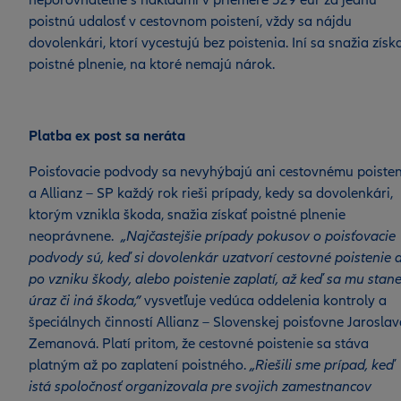
neporovnateľné s nákladmi v priemere 529 eur za jednu
poistnú udalosť v cestovnom poistení, vždy sa nájdu
dovolenkári, ktorí vycestujú bez poistenia. Iní sa snažia získ
poistné plnenie, na ktoré nemajú nárok.
Platba ex post sa neráta
Poisťovacie podvody sa nevyhýbajú ani cestovnému poiste
a Allianz – SP každý rok rieši prípady, kedy sa dovolenkári,
ktorým vznikla škoda, snažia získať poistné plnenie
neoprávnene.
„Najčastejšie prípady pokusov o poisťovacie
podvody sú, keď si dovolenkár uzatvorí cestovné poistenie 
po vzniku škody, alebo poistenie zaplatí, až keď sa mu stan
úraz či iná škoda,”
vysvetľuje vedúca oddelenia kontroly a
špeciálnych činností Allianz – Slovenskej poisťovne Jarosla
Zemanová. Platí pritom, že cestovné poistenie sa stáva
platným až po zaplatení poistného.
„Riešili sme prípad, keď
istá spoločnosť organizovala pre svojich zamestnancov