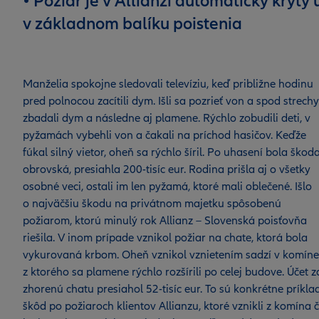
• Požiar je v Allianzi automaticky krytý 
v základnom balíku poistenia
Manželia spokojne sledovali televíziu, keď približne hodinu
pred polnocou zacítili dym. Išli sa pozrieť von a spod strechy
zbadali dym a následne aj plamene. Rýchlo zobudili deti, v
pyžamách vybehli von a čakali na príchod hasičov. Keďže
fúkal silný vietor, oheň sa rýchlo šíril. Po uhasení bola škod
obrovská, presiahla 200-tisíc eur. Rodina prišla aj o všetky
osobné veci, ostali im len pyžamá, ktoré mali oblečené. Išlo
o najväčšiu škodu na privátnom majetku spôsobenú
požiarom, ktorú minulý rok Allianz – Slovenská poisťovňa
riešila. V inom prípade vznikol požiar na chate, ktorá bola
vykurovaná krbom. Oheň vznikol vznietením sadzí v komíne
z ktorého sa plamene rýchlo rozšírili po celej budove. Účet z
zhorenú chatu presiahol 52-tisíc eur. To sú konkrétne príkla
škôd po požiaroch klientov Allianzu, ktoré vznikli z komína č