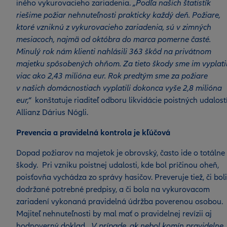
iného vykurovacieho zariadenia.
„Podľa našich štatistík
riešime požiar nehnuteľnosti prakticky každý deň. Požiare,
ktoré vzniknú z vykurovacieho zariadenia, sú v zimných
mesiacoch, najmä od októbra do marca pomerne časté.
Minulý rok nám klienti nahlásili 363 škôd na privátnom
majetku spôsobených ohňom. Za tieto škody sme im vyplatil
viac ako 2,43 milióna eur. Rok predtým sme za požiare
v našich domácnostiach vyplatili dokonca vyše 2,8 milióna
eur,“
konštatuje riaditeľ odboru likvidácie poistných udalost
Allianz Dárius Nógli.
Prevencia a pravidelná kontrola je kľúčová
Dopad požiarov na majetok je obrovský, často ide o totálne
škody. Pri vzniku poistnej udalosti, kde bol príčinou oheň,
poisťovňa vychádza zo správy hasičov. Preveruje tiež, či boli
dodržané potrebné predpisy, a či bola na vykurovacom
zariadení vykonaná pravidelná údržba poverenou osobou.
Majiteľ nehnuteľnosti by mal mať o pravidelnej revízii aj
hodnoverný doklad.
„V prípade, ak nebol komín pravidelne