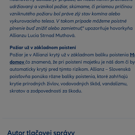
udržiavaný a vznikol požiar, skúmame, či priamou príčinou
vzniknutého požiaru bol práve zlý stav komína alebo
vykurovacieho telesa. V takom prípade môžeme poistné
plnenie buď znížiť alebo zamietnuť,“
upozorňuje hovorkyňa
Allianzu Lucia Strnad Muthová.
Požiar už v základnom poistení
Požiar je v Allianzi krytý už v základnom balíku poistenia
M
domov
čo znamená, že pri poistení majetku je náš dom či by
automaticky krytý pred týmto rizikom. Allianz – Slovenská
poisťovňa ponúka rôzne balíky poistenia, ktoré zahŕňajú
krytie prírodných živlov, vodovodných škôd, vandalizmu,
skratov a zodpovednosti za škodu.
Autor tlačovej správy