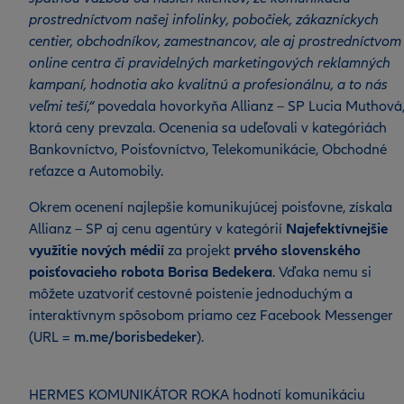
prostredníctvom našej infolinky, pobočiek, zákazníckych
centier, obchodníkov, zamestnancov, ale aj prostredníctvom
online centra či pravidelných marketingových reklamných
kampaní, hodnotia ako kvalitnú a profesionálnu, a to nás
veľmi teší,“
povedala hovorkyňa Allianz – SP Lucia Muthová
ktorá ceny prevzala. Ocenenia sa udeľovali v kategóriách
Bankovníctvo, Poisťovníctvo, Telekomunikácie, Obchodné
reťazce a Automobily.
Okrem ocenení najlepšie komunikujúcej poisťovne, získala
Allianz – SP aj cenu agentúry v kategórií
Najefektívnejšie
využitie nových médií
za projekt
prvého slovenského
poisťovacieho robota Borisa Bedekera
. Vďaka nemu si
môžete uzatvoriť cestovné poistenie jednoduchým a
interaktívnym spôsobom priamo cez Facebook Messenger
(URL =
m.me/borisbedeker
).
HERMES KOMUNIKÁTOR ROKA hodnotí komunikáciu