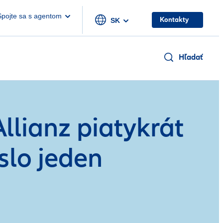
Spojte sa s agentom
Kontakty
SK
Hľadať
Allianz piatykrát
slo jeden