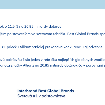
ok o 11,5 % na 20,85 miliardy dolárov
ejším poisťovateľom vo svetovom rebríčku Best Global Brands spo
31. priečku Allianz naďalej prekonáva konkurenciu aj odvetvie
ovú poisťovňu číslo jeden v rebríčku najlepších globálnych znači
odnota značky Allianz na 20,85 miliardy dolárov, čo v porovnaní