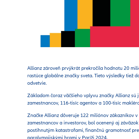
Allianz zároveň prvýkrát prekročila hodnotu 20 mili
rastúce globálne značky sveta. Tieto výsledky tiež 
odvetvie.
Základom čoraz väčšieho vplyvu značky Allianz sú jej
zamestnancov, 116-tisíc agentov a 100-tisíc makléro
Značke Allianz dôveruje 122 miliónov zákazníkov v 7
zamestnancov a investorov, bol ocenený aj záväzo
postihnutým katastrofami, finančnú gramotnosť pr
paralympijskými hrami v Paríži 2024.