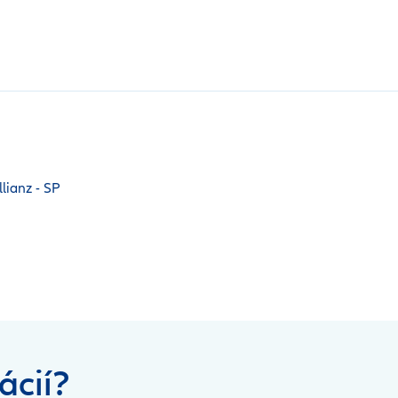
lianz - SP
ácií?