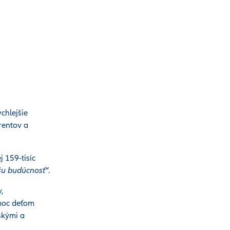
chlejšie
rentov a
j 159-tisíc
šu budúcnosť“
.
,
omoc deťom
skými a