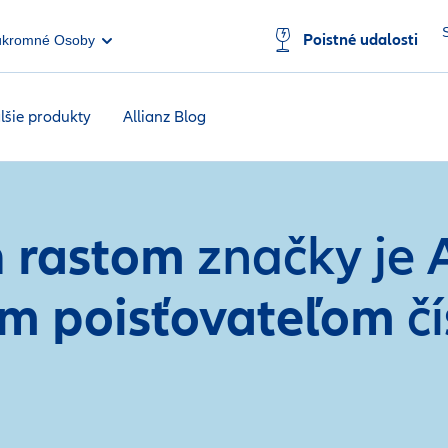
Poistné udalosti
úkromné Osoby
lšie produkty
Allianz Blog
rastom
m
značky je 
m poisťovateľom
čí