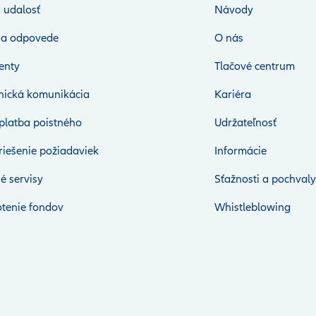
 udalosť
Návody
 a odpovede
O nás
enty
Tlačové centrum
onická komunikácia
Kariéra
platba poistného
Udržateľnosť
riešenie požiadaviek
Informácie
é servisy
Sťažnosti a pochvaly
tenie fondov
Whistleblowing