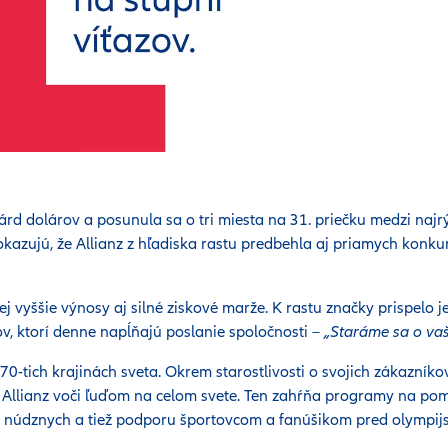
árd dolárov a posunula sa o tri miesta na 31. priečku medzi najrý
dokazujú, že Allianz z hľadiska rastu predbehla aj priamych konku
 vyššie výnosy aj silné ziskové marže. K rastu značky prispelo je
v, ktorí denne napĺňajú poslanie spoločnosti –
„Staráme sa o va
0-tich krajinách sveta. Okrem starostlivosti o svojich zákazníkov
k Allianz voči ľuďom na celom svete. Ten zahŕňa programy na p
e núdznych a tiež podporu športovcom a fanúšikom pred olympij