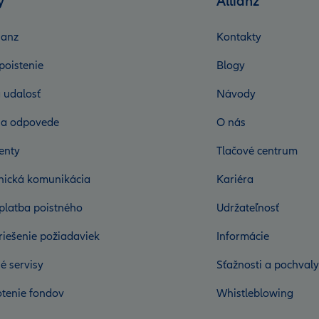
y
Allianz
ianz
Kontakty
poistenie
Blogy
 udalosť
Návody
 a odpovede
O nás
enty
Tlačové centrum
onická komunikácia
Kariéra
platba poistného
Udržateľnosť
riešenie požiadaviek
Informácie
é servisy
Sťažnosti a pochvaly
tenie fondov
Whistleblowing