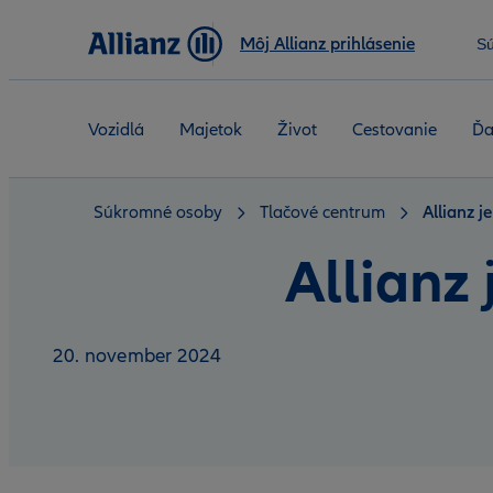
Môj Allianz prihlásenie
S
Vozidlá
Majetok
Život
Cestovanie
Ďa
Súkromné osoby
Tlačové centrum
Allianz j
Allianz
20. november 2024