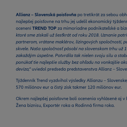
Allianz – Slovenská poisťovňa
po tretíkrát za sebou obh
najlepšej poisťovne na trhu jej udelil ekonomický týžde
ocenení
TREND TOP
za mimoriadne podnikateľské a biz
ktoré sme získali už šesťkrát od roku 2018. Uznanie pa
partnerom, vrátane maklérov, lízingových spoločností, pa
skvele. Naša spoločnosť pôsobí na slovenskom trhu už 1
zakaždým úspešne. Potvrdila tak nielen svoju silu a stabil
ponúkať tie najlepšie služby bez ohľadu na vonkajšie ok
devíza,“
uviedol predseda predstavenstva Allianz – Slove
Týždenník Trend vyzdvihol výsledky Allianzu – Slovenske
570 miliónov eur a čistý zisk takmer 120 miliónov eur.
Okrem najlepšej poisťovne boli ocenenia vyhlásené aj v 
Žena biznisu, Exportér roka a Rodinná firma roka.