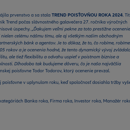
ájila prvenstvo a sa stala
TREND
POISŤOVŇOU ROKA 2024
. Ti
nník Trend počas slávnostného galavečera 27. ročníka výročných
nisové úspechy.
„Ďakujem veľmi pekne za toto prestížne ocenenie
trí nielen celému nášmu tímu, ale aj všetkým našim obchodným
rtnerských bánk a agentov. Je to dôkaz, že to, čo robíme, robíme
05 rokov a je ocenenia hodné, že tento dynamický vývoj zvládal
itu, ale tiež flexibilitu a odvahu uspieť v poistnom biznise a
olnosti. Dlhodobo tak budujeme dôveru, čo je naša najväčšia
nskej poisťovne Todor Todorov, ktorý ocenenie prevzal.
j poisťovne v uplynulom roku, keď spoločnosť dosiahla tržby vyš
kategóriách Banka roka, Firma roka, Investor roka, Manažér rok