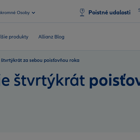
Poistné udalosti
úkromné Osoby
lšie produkty
Allianz Blog
e štvrtýkrát za sebou poisťovňou roka
poisťo
je štvrtýkrát