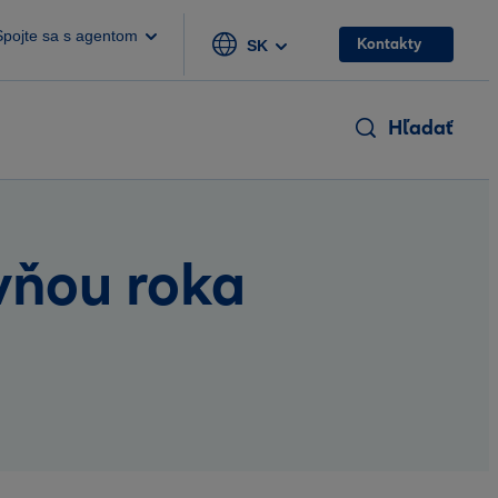
Spojte sa s agentom
Kontakty
SK
Hľadať
vňou roka