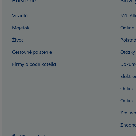
Poistenie
Služb
Vozidlá
Môj All
Majetok
Online 
Život
Poistná
Cestovné poistenie
Otázky
Firmy a podnikatelia
Dokum
Elektr
Online 
Online 
Zmluvn
Zhodno