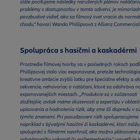
stále pociťujeme následky narušených plánov natáčani
problémy s dostupnosťou v tomto odvetví, je mimoriad
povzbudivé vidieť, ako sa filmový svet vracia do norm
chodu,“
hovorí Wanda Phillipsová z Allianz Commercial
Spolupráca s hasičmi a kaskadérmi
Prostredie filmovej tvorby sa v posledných rokoch podľ
Phillipsovej stalo viac exponované, pretože technológi
kreatívne ambície zvýšili latku pre špeciálne efekty a a
sekvencie, nehovoriac o natáčaní, ktoré sa odohráva n
exponovanejších miestach.
„Produkcie sú v súčasnosti
zložitejšie, avšak máme skúsenosti a expertízu v oblasti
upisovania a hodnotenia rizík, aby sme šli dopredu v s
týmito zmenami. Pri posudzovaní rizík spolupracujeme
napríklad s bývalými hasičmi či kaskadérmi, ktorí môžu
spolupráci s filmármi navrhnúť, ako možno plánované 
vyhadzovačky vykonať čo najbezpečnejšie,”
vysvetľuje 