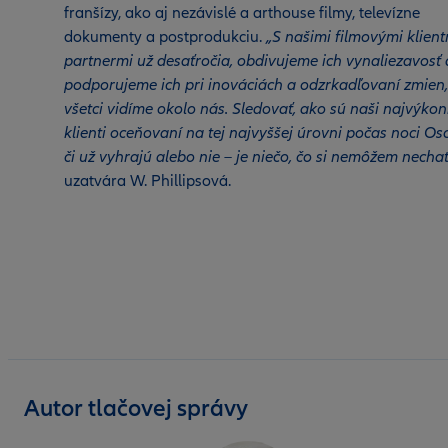
franšízy, ako aj nezávislé a arthouse filmy, televízne
dokumenty a postprodukciu.
„S našimi filmovými klien
partnermi už desaťročia, obdivujeme ich vynaliezavosť 
podporujeme ich pri inováciách a odzrkadľovaní zmien,
všetci vidíme okolo nás. Sledovať, ako sú naši najvýkon
klienti oceňovaní na tej najvyššej úrovni počas noci Os
či už vyhrajú alebo nie – je niečo, čo si nemôžem nechať 
uzatvára W. Phillipsová.
Autor tlačovej správy