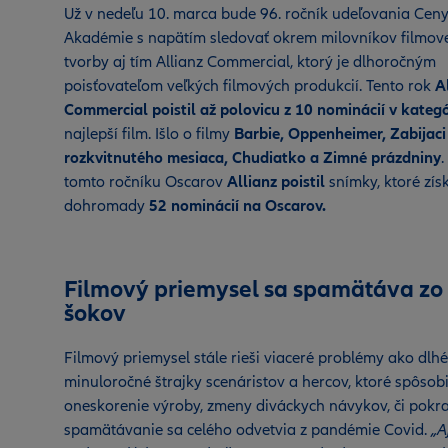
Už v nedeľu 10. marca bude 96. ročník udeľovania Cen
Akadémie s napätím sledovať okrem milovníkov filmov
tvorby aj tím Allianz Commercial, ktorý je dlhoročným
poisťovateľom veľkých filmových produkcií. Tento rok
A
Commercial poistil až polovicu z 10 nominácií v kategó
najlepší film. Išlo o filmy
Barbie, Oppenheimer, Zabijaci
rozkvitnutého mesiaca, Chudiatko a Zimné prázdniny
.
tomto ročníku Oscarov
Allianz poistil
snímky, ktoré získ
dohromady
52 nominácií
na Oscarov.
Filmový priemysel sa spamätáva zo
šokov
Filmový priemysel stále rieši viaceré problémy ako dlhé
minuloročné štrajky scenáristov a hercov, ktoré spôsobi
oneskorenie výroby, zmeny diváckych návykov, či pokr
spamätávanie sa celého odvetvia z pandémie Covid.
„A