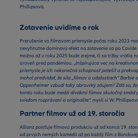
Phillipsová.
Zotavenie uvidíme o rok
Prerušenie vo filmovom priemysle počas roku 2023 ma
nevyhnutne dominový efekt na zotavenie sa po Covide
možno až v roku 2025 bude zrejmé, či sa tržby vrátia n
úroveň pred pandémiou. „
Inšpirujúca vec na kreatívno
priemysle je ich nekonečná schopnosť potešiť a prekvap
mohol predvídať, že sila „filmov o udalostiach“ Barbie 
Oppenheimer vzbudí taký obrovský záujem? Zdá sa, že
tomto roku bude medzi divákmi filmov skutočný smäd 
sviežom rozprávaní a originalite“,
myslí si W. Phillipsov
Partner filmov už od 19. storočia
Allianz poisťuje filmovú produkciu už od konca 19. stor
od prvých nemých komédií až po každý film z Bondovej