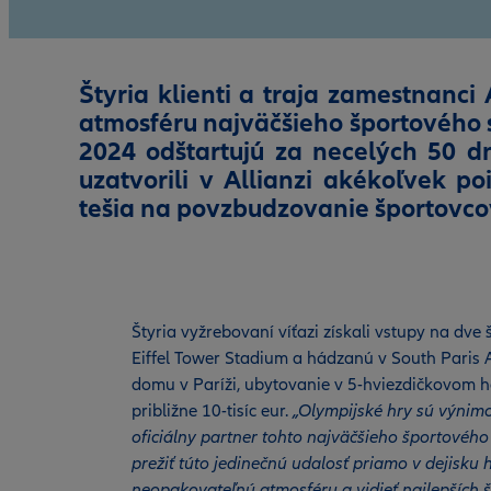
Štyria klienti a traja zamestnanci 
atmosféru najväčšieho športového s
2024 odštartujú za necelých 50 dní
uzatvorili v Allianzi akékoľvek po
tešia na povzbudzovanie športovcov
Štyria vyžrebovaní víťazi získali vstupy na dve
Eiffel Tower Stadium a hádzanú v South Paris 
domu v Paríži, ubytovanie v 5-hviezdičkovom hot
približne 10-tisíc eur.
„Olympijské hry sú výnimo
oficiálny partner tohto najväčšieho športového
prežiť túto jedinečnú udalosť priamo v dejisku hi
neopakovateľnú atmosféru a vidieť najlepších š