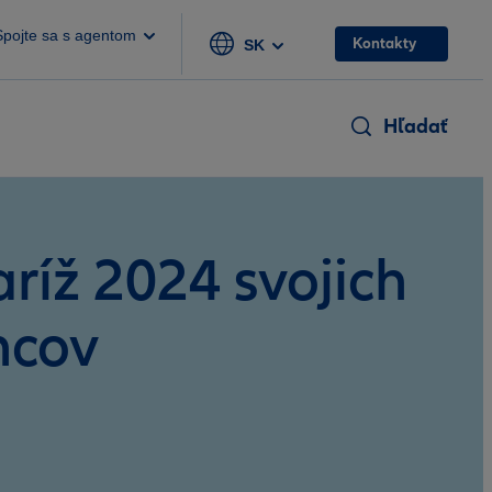
Spojte sa s agentom
Kontakty
SK
Hľadať
aríž 2024 svojich
ncov