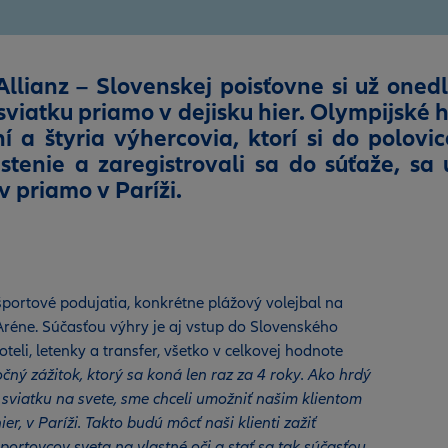
Allianz – Slovenskej poisťovne si už onedl
viatku priamo v dejisku hier. Olympijské h
 a štyria výhercovia, ktorí si do polovic
istenie a zaregistrovali sa do súťaže, sa 
 priamo v Paríži.
 športové podujatia, konkrétne plážový volejbal na
Aréne. Súčasťou výhry je aj vstup do Slovenského
eli, letenky a transfer, všetko v celkovej hodnote
čný zážitok, ktorý sa koná len raz za 4 roky. Ako hrdý
 sviatku na svete, sme chceli umožniť našim klientom
er, v Paríži. Takto budú môcť naši klienti zažiť
portovcov sveta na vlastné oči a stať sa tak súčasťou