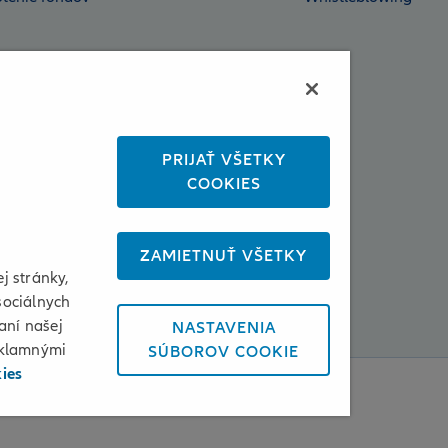
PRIJAŤ VŠETKY
COOKIES
ZAMIETNUŤ VŠETKY
j stránky,
sociálnych
aní našej
NASTAVENIA
eklamnými
SÚBOROV COOKIE
kies
enky používania a cookies
Osobné údaje