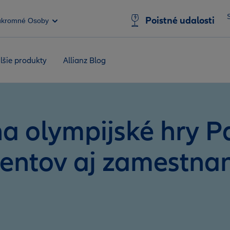
Poistné udalosti
úkromné Osoby
lšie produkty
Allianz Blog
na olympijské hry P
ientov aj zamestna