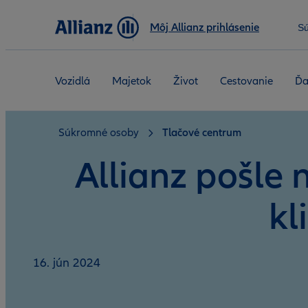
Môj Allianz prihlásenie
S
Vozidlá
Majetok
Život
Cestovanie
Ďa
Súkromné osoby
Tlačové centrum
Allianz pošle 
kl
16. jún 2024