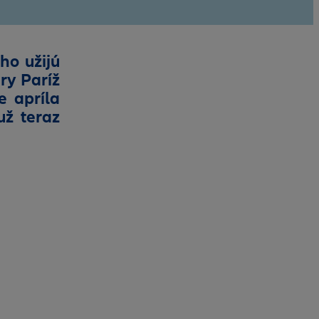
ho užijú
ry Paríž
e apríla
už teraz