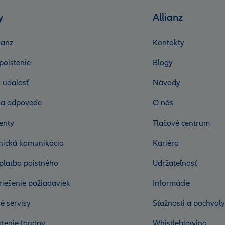
y
Allianz
ianz
Kontakty
poistenie
Blogy
 udalosť
Návody
 a odpovede
O nás
enty
Tlačové centrum
onická komunikácia
Kariéra
platba poistného
Udržateľnosť
riešenie požiadaviek
Informácie
é servisy
Sťažnosti a pochvaly
tenie fondov
Whistleblowing