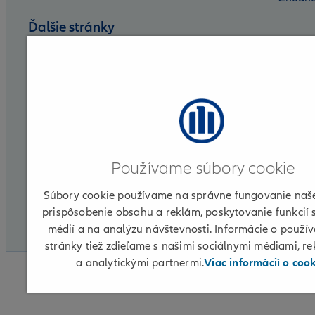
Ďalšie stránky
Nadácia Allianz
Allianz DSS
Allianz Group
Allianz for Life
Používame súbory cookie
Allianz ELKO
Súbory cookie používame na správne fungovanie naše
Partnerská zóna
prispôsobenie obsahu a reklám, poskytovanie funkcií 
médií a na analýzu návštevnosti. Informácie o použív
CLI
stránky tiež zdieľame s našimi sociálnymi médiami, r
a analytickými partnermi.
Viac informácií o coo
© 2026 Allianz
Informácie o poskytovateľovi
Podmi