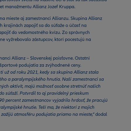
ket manažmentu Allianz Jozef Kruppa.
a mieste aj zamestnanci Allianzu. Skupina Allianz
 krajinách zapojiť sa do súťaže o účasť na
zapojiť do vedomostného kvízu. Zo správnych
ne vyžrebovalo zástupcov, ktorí pocestujú na
anci Allianz – Slovenskej poisťovne. Ostatní
 športové podujatia za zvýhodnené ceny.
i už od roku 2021, kedy sa skupina Allianz stala
ho a paralympijského hnutia. Naši zamestnanci sa
ých aktivít, majú možnosť osobne stretnúť našich
do súťaží. Potvrdil to aj pravidelný prieskum
0 percent zamestnancov vyjadrilo hrdosť, že pracujú
alympijské hnutie. Teší ma, že niektorí z mojich
 zažijú atmosféru podujatia priamo na mieste,“
dodal