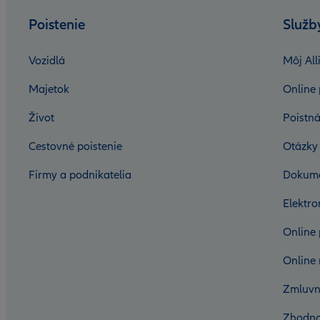
Poistenie
Služb
Vozidlá
Môj All
Majetok
Online 
Život
Poistná
Cestovné poistenie
Otázky
Firmy a podnikatelia
Dokum
Elektr
Online 
Online 
Zmluvn
Zhodno