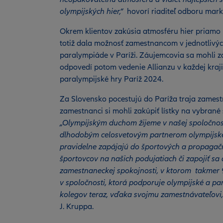
olympijských hier,“
hovorí riaditeľ odboru mar
Okrem klientov zakúsia atmosféru hier priamo n
totiž dala možnosť zamestnancom v jednotlivých
paralympiáde v Paríži. Záujemcovia sa mohli 
odpovedí potom vedenie Allianzu v každej kraji
paralympijské hry Paríž 2024.
Za Slovensko pocestujú do Paríža traja zamestn
zamestnanci si mohli zakúpiť lístky na vybrané
„Olympijským duchom žijeme v našej spoločnost
dlhodobým celosvetovým partnerom olympijské
pravidelne zapájajú do športových a propagačn
športovcov na našich podujatiach či zapojiť sa 
zamestnaneckej spokojnosti, v ktorom takmer 9
v spoločnosti, ktorá podporuje olympijské a par
kolegov teraz, vďaka svojmu zamestnávateľovi,
J. Kruppa.